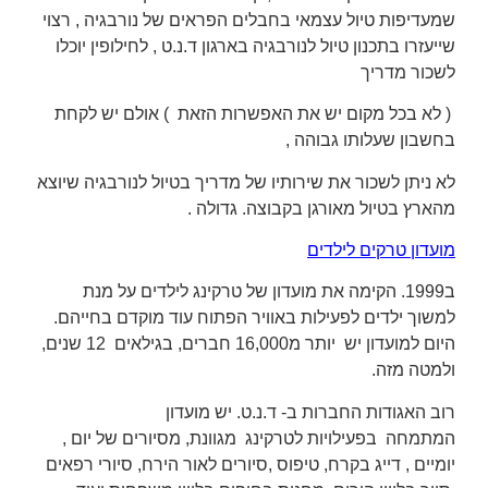
שמעדיפות טיול עצמאי בחבלים הפראים של נורבגיה , רצוי
שייעזרו בתכנון
טיול לנורבגיה
בא
רגון ד.נ.ט , לחילופין יוכלו
לשכור מדריך
( לא בכל מקום יש את האפשרות הזאת ) אולם יש לקחת
בחשבון שעלותו גבוהה ,
לא ניתן לשכור את שירותיו של מ
דריך בטיול לנורבגיה שיוצא
מהארץ בטיול מאורגן בקבוצה. גדולה .
מועדון טרקים לילדים
ב1999. הקימה את מועדון של טרקינג לילדים על מנת
למשוך ילדים לפעילות באוויר הפתוח עוד מוקדם בחייהם.
היום למועדון יש יותר מ16,000 חברים, בגילאים 12 שנים,
ולמטה מזה.
רוב האגודות החברות ב- ד.נ.ט. יש מועדון
המתמחה בפעילויות לטרקינג מגוונת, מסיורים של יום ,
יומיים , דייג בקרח, טיפוס ,סיורים לאור הירח, סיורי רפאים