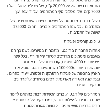
שבילים ומסלולי סקי ומארגנות
טיולים
וקורסים. יחד הם
מתחזקים רשת של על 20,000 ק"מ, של שבילים להולכי רגל ו
7000 ק"מ של מסלולי סקי המתוחמים על ידי ענפי עץ .
פעילות ד.נ.ט. מבוססת על פעילות רציפה ואינטנסיבית של
מתנדבים . כל שנה המתנדבים צוברים יותר מ- 175000
שעות של התנדבות .
טיולים, קורסים ופעילות
אגודות החברות ב ד.נ.ט. מתמחות בסיורים. לשם כך הם
מאמנים ומסמיכים מדריכים לסיורי קיץ וחורף . בכל שנה,
יש יותר מ 4000 סיורים, קורסים ופעילויות אחרות
שמושכות יותר מ100,000 משתתפים. ד.נ.ט. מוביל את
הארץ בהצעות של פעילות הרפתקנית וספורט ייעודי בהרים ,
ובכל שנה האגודה מארגנת קורסים בסיורים על קרחונים
וטרקים בהרים .
המדריכים של ד.נ.ט. עוברים הכשרות רבות בהתאם לייעוד
שהם בוחרים ולפעילות בטבע, כמו טרקים על קרחונים או
הרים בדרגות קושי שונים. , קבוצות סגורות קטנות