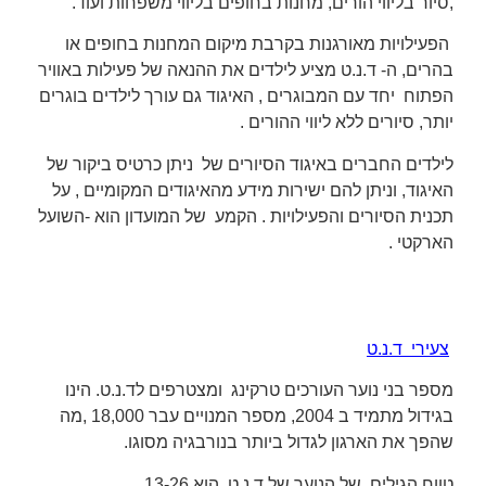
,סיור בליווי הורים, מחנות בחופים בליווי משפחות ועוד.
הפעילויות מאורגנות בקרבת מיקום המחנות בחופים או
בהרים, ה- ד.נ.ט מציע לילדים את ההנאה של פעילות באוויר
הפתוח יחד עם המבוגרים , האיגוד גם עורך לילדים בוגרים
יותר, סיורים ללא ליווי ההורים .
לילדים החברים באיגוד הסיורים של ניתן כרטיס ביקור של
האיגוד, וניתן להם ישירות מידע מהאיגודים המקומיים , על
תכנית הסיורים והפעילויות . הקמע של המועדון הוא -השועל
הארקטי .
צעירי ד.נ.ט
מספר בני נוער העורכים טרקינג ומצטרפים לד.נ.ט. הינו
בגידול מתמיד ב 2004, מספר המנויים עבר 18,000 ,מה
שהפך את הארגון לגדול ביותר בנורבגיה מסוגו.
טווח הגילים של הנוער של ד.נ.ט. הוא 13-26.