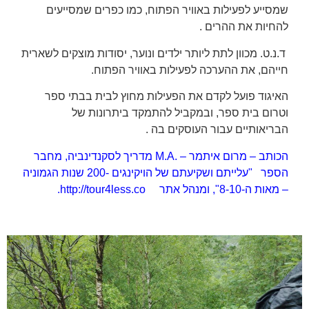
שמסייע לפעילות באוויר הפתוח, כמו כפרים שמסייעים
להחיות את ההרים .
ד.נ.ט. מכוון לתת ליותר ילדים ונוער, יסודות מוצקים לשארית
חייהם, את ההערכה לפעילות באוויר הפתוח.
האיגוד פועל לקדם את הפעילות מחוץ לבית בבתי ספר
וטרום בית ספר, ובמקביל להתמקד ביתרונות של
הבריאותיים עבור העוסקים בה .
הכותב – מרום איתמר – .M.A מדריך לסקנדינביה, מחבר
הספר "עלייתם ושקיעתם של הויקינגים -200 שנות הגמוניה
– מאות ה-8-10", ומנהל אתר http://tour4less.co.