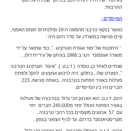
פעילות ישירה וידידותית לסביבה תוך שמירה על הנוף
התרבותי.
המייסדים :
כאשר בנקאי נורבגי מהמאה ה-19 ופילנתרופ תומס האפטי,
קיים פגישה במשרדו, על סדר היום היה :
" היתכנות של יסוד אגודת הטרקינג ", כפי שתואר על ידי
משורר אוסמונד וינג' ב 1866 בעיתון של עיריית דולן .
שנתיים לאחר כן, נוסדה ( ד.נ.ט. ), "איגוד הטרקינג הנורבגי
", המנדט שלו , בחלקו, היה לרכוש אמצעים להקל ולפתח
פעילות באוויר הפתוח בנורבגיה , באותה פגישה, 223
חברים היו בין המייסדים.
היום, ד.נ.ט. הוא הארגון הכי גדול בנורבגיה של פעילות
באוויר הפתוח הכולל יותר מ240,000 חברים יחד
עם 57 ארגונים מקומיים בכל רחבי נורבגיה ,
מקריסטיאנסנד בדרום, עד לכיף הצפוני בצפון .
ארגון . ד.נ.ט. באוסלו ופרבריה , הוא הארגון הכי גדול,