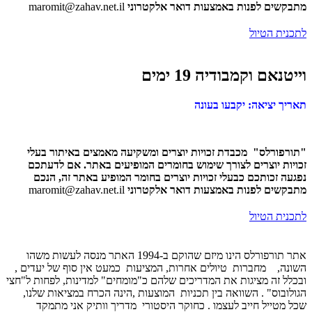
מתבקשים לפנות באמצעות דואר אלקטרוני
maromit@zahav.net.il
לתכנית הטיול
וייטנאם וקמבודיה 19 ימים
תאריך יציאה: יקבעו בעונה
"תורפורלס" מכבדת זכויות יוצרים ומשקיעה מאמצים באיתור בעלי
זכויות יוצרים לצורך שימוש בחומרים המופיעים באתר. אם לדעתכם
נפגעה זכותכם כבעלי זכויות יוצרים בחומר המופיע באתר זה, הנכם
מתבקשים לפנות באמצעות דואר אלקטרוני
maromit@zahav.net.il
לתכנית הטיול
אתר תורפורלס הינו מיזם שהוקם ב-1994 האתר מנסה לעשות משהו
השונה, מחברות טיולים אחרות, המציעות כמעט אין סוף של יעדים ,
ובכלל זה מציגות את המדריכים שלהם כ"מומחים" למדינות, לפחות ל"חצי
הגולובוס" . השוואה בין תכניות המוצעות ,הינה הכרח במציאות שלנו,
שכל מטייל חייב לעצמו . כחוקר היסטורי מדריך וותיק אני מתמקד