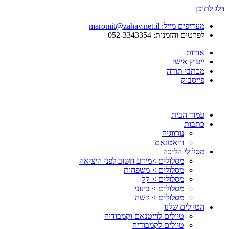
דלג לתוכן
מעדיפים מייל: maromit@zahav.net.il‏
לפרטים והזמנות: 052-3343354
אודות
ייעוץ אישי
מכתבי תודה
פייסבוק
עמוד הבית
כתבות
נורווגיה
וויאטנאם
מסלולי הליכה
מסלולים >מידע חשוב לפני היציאה
מסלולים > משפחות
מסלולים > קל
מסלולים > בינוני
מסלולים > קשה
הטיולים שלנו
טיולים לוייטנאם וקמבודיה
טיולים לקמבודיה