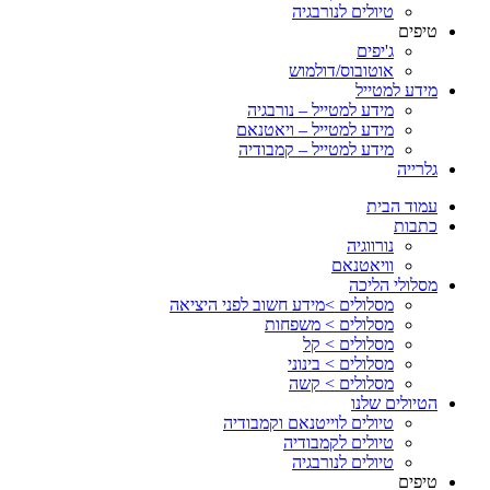
טיולים לנורבגיה
טיפים
ג'יפים
אוטובוס/דולמוש
מידע למטייל
מידע למטייל – נורבגיה
מידע למטייל – ויאטנאם
מידע למטייל – קמבודיה
גלרייה
עמוד הבית
כתבות
נורווגיה
וויאטנאם
מסלולי הליכה
מסלולים >מידע חשוב לפני היציאה
מסלולים > משפחות
מסלולים > קל
מסלולים > בינוני
מסלולים > קשה
הטיולים שלנו
טיולים לוייטנאם וקמבודיה
טיולים לקמבודיה
טיולים לנורבגיה
טיפים