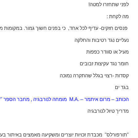
לפני שתחזרו למטה!
מה לקחת :
פנסים חזקים- עדיף לכל אחד, כי בפנים חשוך גמור. במקומות מס
נעליים נגד רטיבות והחלקה
מעיל או סוודר כפפות
חומר נגד עקיצות זבובים
קסדות -רצוי בגלל שהתקרה נמוכה
בגד ים
הכותב – מרום איתמר – .M.A מומחה לנורבגיה , מחבר הספר "עלייתם ושקיעתם של הויקינגים -200 שנות הגמוניה – מאות ה-8-10", ומנהל אתר http://tour4less.co
מדריך טיול לנורבגיה
"
תורפורלס" מכבדת זכויות יוצרים ומשקיעה מאמצים באיתור בעלי