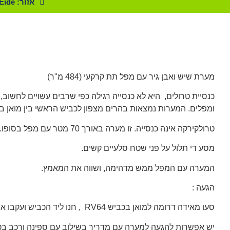
אזור: Eide
מערת שיש ואבן גיר עם מפל תת קרקעי (484 מ"ר)
כנסיית טרולים, היא לא כנסייה רגילה כפי שרבים עשויים לחש
ומפלים. המערות נמצאות בהרים מצפון לכביש הראשי בין מואן בפ
טרולקירקה אינה כנסייה. זו מערה באורך 70 מטר עם מפל בסופו.
מסע די תלול על פני שטח סלעיים קשים.
המערה עם המפל ממש מדהימה, ושווה את המאמץ.
הגעה :
סעו מאידה דרומה למואן בכביש RV64 , חנו ליד הכביש ועקבו אחר השביל המסומן לכיוון Trollkirka. חנו בחנייה המוסדרת .
יש אפשרות להגעה למערה עם מדריך בשילוב עם ספינה ורכב בטיו