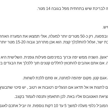
רק כמה מטרים למעלה אפשר להיכנס ל"מערה" נוספת עם מפל. ובפסגה, רק כ-50 מטרים יותר
מערה הדוקה הרבה יותר עם מעט 
 ראש). השניה ממש יפה וכרוך במינימום פעילות גופנית. השלישית ה
ה. אם אתם אוהבים להתכווץ לחללים קטנים תוך ללכלך את הבגדים ב
גם קטן. מקום יפהפה למחנה, או סתם ללכת לשחות.
לחצות אז אל תדאג אם הנעליים רטובות או רטוב , יש סיכוי שתבוצץ ב
ציאת האוטובוס אליו באת. לכן תתאמץ ותנסה לעמוד בקצב.
עם זאת, הייתי ממליץ לארוז את בגדי השחייה שלך וללכת בשביל המוביל כל