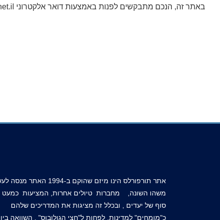
באתר זה, הנכם מתבקשים לפנות באמצעות דואר אלקטרוני
t.il
אתר תורפורלס הינו מיזם שהוקם ב-1994 האתר מנ
משהו השונה, מחברות טיולים אחרות, המציעות כמעט א
סוף של יעדים , ובכלל זה מציגות את המדריכים שלהם
כ"מומחים" למדינות, לפחות ל"חצי הגולובוס" . השוואה בין