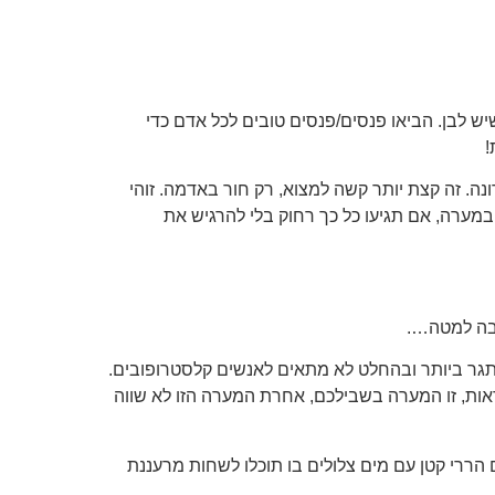
המרכזית כ-70 מ' ומובילה למפל הנופל לתוך קערת שיש לבן. הביאו פנסים/פנסים טובים לכל אדם כדי
!
 למעלה, אולי תמצאו את המערה האחרונה. זה קצת יותר קשה למצוא, רק חור באדמה. זוהי
ר יום. אתה לא יכול ללכת ישר, ועלול להתלכלך קצת. זה כן הולך ומתרחב 15-20 מטרים יותר במערה, אם תגיעו כל כך רחוק בלי להרגיש את
רבה למטה….
מאתגר ביותר ובהחלט לא מתאים לאנשים קלסטרופובים.
אות, זו המערה בשבילכם, אחרת המערה הזו לא שווה
פי מעלה למשך 5 עד 10 דקות נוספות. זה יוביל אתכם לאגם הררי קטן עם מים צלולים בו תוכלו לשחות מרעננת