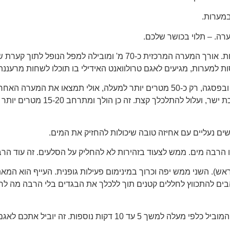
לוקח בערך שעה וחצי להגיע למערות. יש שלט שבו נכנסים למערות. אורך המערה 
 למערות, מגיעים לאגם טרולוואנט האידילי בו תוכלו לשחות מרעננת
רק כמה מטרים למעלה אפשר להיכנס ל"מערה" נוספת עם מפל. ובפסגה, רק כ-50 מטרים יותר
מערה הדוקה הרבה יותר עם מעט מאוד או
שים נעליים עם אחיזה טובה שיכולות להחזיק את המים.
ו הרבה מים. ממש לצעוד בזהירות לא להחליק על הסלעים. זה עוד ה
ראש). השני ממש יפה וכרוך במינימום פעילות גופנית. העייף הוא ה
בים להתכווץ לחללים קטנים תוך ללכלך את הבגדים בלי הרבה מה לר
עם זאת, הייתי ממליץ לארוז את בגדי השחייה שלך וללכת בשביל המוביל כל