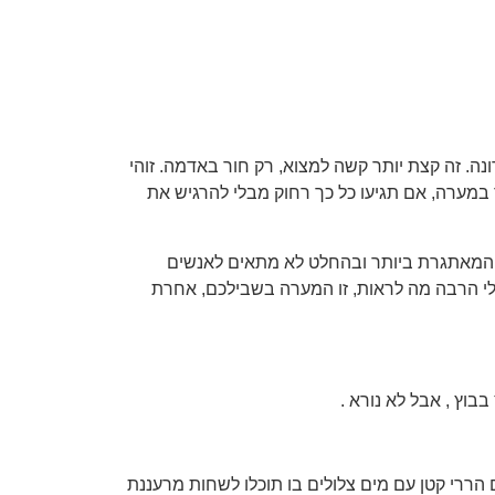
 למעלה, אולי תמצאו את המערה האחרונה. זה קצת יותר קשה למצוא, רק חור באדמה. זוהי
מאוד אור יום. אתה לא יכול ללכת ישר, ועלול להתלכלך קצת. הוא אכן מתרחב וגבוה 15-20 מטר יותר במערה, אם תגיעו כל כך רחוק מבלי להרגיש את
יא המאתגרת ביותר ובהחלט לא מתאים לאנשים
לי הרבה מה לראות, זו המערה בשבילכם, אחרת
בוץ , אבל לא נורא .
פי מעלה למשך 5 עד 10 דקות נוספות. זה יוביל אתכם לאגם הררי קטן עם מים צלולים בו תוכלו לשחות מרעננת