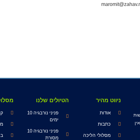
maromit@zahav.ne
ניווט מהיר
הטיולים שלנו
מסלול
אודות
פניני נורבגיה 10
קל
סה לעשות
ימים
ין
כתבות
מש
פניני נורבגיה 10
מסלולי הליכה
בי
מסורת