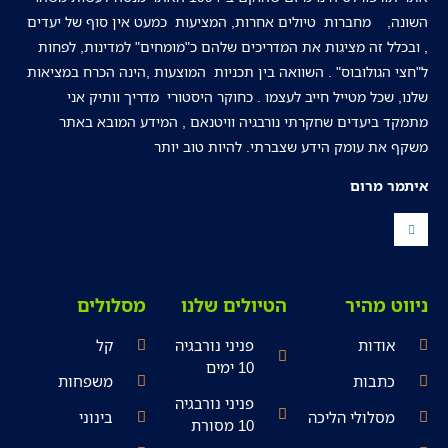
השונה, מחברות טיולים אחרות, המציעות כמעט אין סוף של יעדים
, ובכלל זה מציגות את המדריכים שלהם כ"מומחים" למדינות, לפחות
ל"חצי הגולובוס" . השוואה בין תכניות המוצעות ,הינה הכרח במציאות
שלנו, שכל מטייל חייב לעצמו . כחוקר היסטורי מדריך וותיק אני
מתמקד ביעדים שחקרתי נורבגיה וויטנאם , המידע המובא באתר
משקף את עומק הידע שצברתי. להיות טוב יותר
איתמר מרום
ניווט מהיר
הטיולים שלנו
מסלולים
אודות
פניני נורבגיה
קל
10 ימים
כתבות
משפחות
פניני נורבגיה
מסלולי הליכה
בינוני
10 מסורת