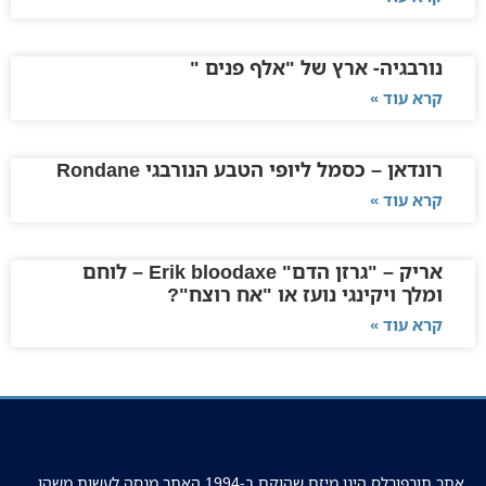
נורבגיה- ארץ של "אלף פנים "
קרא עוד »
רונדאן – כסמל ליופי הטבע הנורבגי Rondane
קרא עוד »
אריק – "גרזן הדם" Erik bloodaxe – לוחם
ומלך ויקינגי נועז או "אח רוצח"?
קרא עוד »
אתר תורפורלס הינו מיזם שהוקם ב-1994 האתר מנסה לעשות משהו