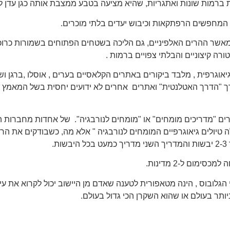
ת ברמות שונות ואתגריות, שהיא מציעה בטבע ממצבת אותה כגן עדן לת
, המחפשים הרפתקאות וכיבוש יעדים בלתי מוכרים.
 מאשר ההרים האלפיניים, גם הליכה בשטחים הפתוחים בשמורות כרוכ
רה קיצוניים והבלתי צפויים ברמות .
אוגרפית , מלבד ביקורים באתרים הקלאסיים בערים , אוסלו ,ברגן ושיי
"הדרך האטלנטית" ואתרים אחרים לא ידועים יחסית בשל המאמץ הפי
ם "מדריכים מומחים" או "מומחים לנורבגיה". של אחדות מחברות הטי
לה טיולים גיאוגרפיים המומחים לנורבגיה " אלא מה, כשבודקים את 
מום ל-2 מדינות.
ובוס , הינה מטאפורית לטענה שאדם מן היישוב יכול לקרוא את עיתון
תר בעולם או שהוא השקרן הכי גדול בעולם.