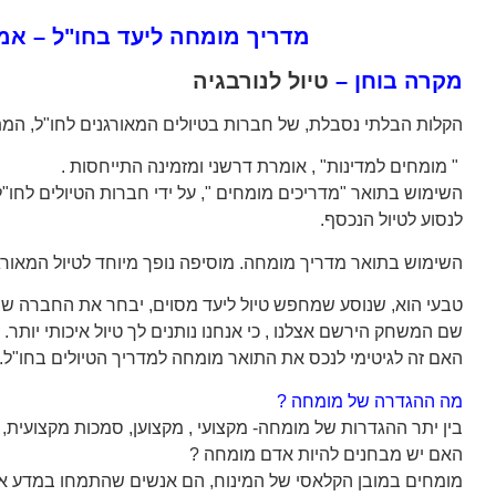
מדריך מומחה ליעד בחו"ל – אמצ
מקרה בוחן –
טיול לנורבגיה
הקלות הבלתי נסבלת, של חברות בטיולים המאורגנים לחו"ל, ה
" מומחים למדינות" , אומרת דרשני ומזמינה התייחסות .
השימוש בתואר "מדריכים מומחים ", על ידי חברות הטיולים לחו"ל
לנסוע לטיול הנכסף.
השימוש בתואר מדריך מומחה. מוסיפה נופך מיוחד לטיול המאורג
טבעי הוא, שנוסע שמחפש טיול ליעד מסוים, יבחר את החברה שה
שם המשחק הירשם אצלנו , כי אנחנו נותנים לך טיול איכותי יותר.
האם זה לגיטימי לנכס את התואר מומחה למדריך הטיולים בחו"ל.
מה ההגדרה של מומחה ?
בין יתר ההגדרות של מומחה- מקצועי , מקצוען, סמכות מקצועית, 
האם יש מבחנים להיות אדם מומחה ?
מומחים במובן הקלאסי של המינוח, הם אנשים שהתמחו במדע או ב