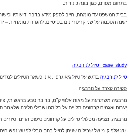
בתחום מסוים, כגון בונה כינורות.
בבית המשפט עד מומחה, חייב לספק מידע בדבר ידיעותיו וכישור
ישנה הסכמה על שני קריטריונים בסיסיים. להגדרת מומחיות – ידע ת
case study
טיול לנורבגיה
טיול לנורבגיה
בדגש על טיול גיאוגרפי , אינו כשאר הטיולים למדינו
סקירה קצרה על נורבגי
ה
נורבגיה משתרעת על מאות אלפי ק"מ, ברובה טבע בראשיתי, פיור
יערות ואגמים קרחונים תלויים על בלימה ושבילי הליכה שלאחר חו
נורבגיה, מציעה מסלולי טיולים על קרחונים טיפוס הרים וסיורים 
20 אלף ק"מ של שבילים שניתן לטייל בהם מבלי לפגוש נפש חיה .