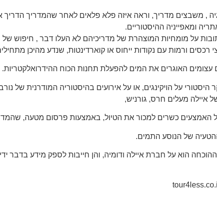
יה
, משבצים מדריך, וראה איזה פלא
פלאים לאחר שהמדריך הדריך א
ריה ומאפייניה ההיסטוריים.
בות על מומחיות המוצהרת של מדריכיהם לא העלו דבר , חיפוש של חיב
 רכסים ורמות עם נקודות ייחוס או קוארדינטות, שנדע מהיכן מתחילי
ם עצומים האוגרים את המים להפעלת תחנות הכוח ההידרואלקטריות. וא
היסטורי על הויקינגים, או על אירועים בהיסטוריה המודרנית של נורב
 איילה מעלים חרס, גורניש,
כל האמצעים כשרים למכור את הטיול, באמצעות פרסום מטעה, שהמדר
ההטעיה של הנוסע התמים.
כחה הוא על חברת איילה ודומיה, והן חייבות לספק מידע בדבר ידיעו