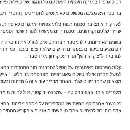
הטופוגרפיה במדינה הענקית הזאת עם כל המגוון של פעילות פיזי
בד בבד היא מציבה מכשולים לא מעטים לחסרי ניסיון וחסרי ידע
לא רק, היא מציבה סכנות רבות בלתי צפויות ואתגרים לא פחות,
שרידי שלגים וקרחונים , וסכנת חיים ממשית לאור השינוי הטמפרטו
בשנים האחרונות, גילו מספר חברות טיולים לחו"ל את נורבגיה הגי
הם מציעים ביקורים באתרים חדשים שלא הוצעו בעבר, כמו הדרך 
לנורבגיה ל"צוק הדרשן" וסיור על קרחון ניגרדסברין.
קלות הפרסום באינטרנט של הטיול לנורבגיה תוך התהדרות בתארי
למשל חברת איילה טיולים גיאוגרפיים מפרסמת בזו הלשון " איי
מוצאים שהמדריכים שלה, האחד מדריך עוד איזה 6 מדינות ובעוד 2-3 יבשות והמדריך השני מדריך כמעט בכל היבשות.
מלמדים אותנו באוניברסיטה – שמרצה- דוקטור, יכול להיות מומחה למכסי
כל טענה אחרת למומחיות של ממדריכים על מספר מדינות, בחצי הגל
אדם כזה יכול להיחשב אחת מן השתיים או שהוא הקורא המהיר ביו