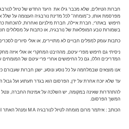
חברות הטיולים, שלא מכבר גילו את היעד החדש של
טיול לנורבג
מפרסמת אותו, כ"מומחה" לכל מדינת נורבגיה העצומה על שלל את
חיפוש באתרי, חברת איילה, חברת מילניום ואחרות, להוכחות כתו
בשמורות טבע המופלאות של נורבגיה, או כתבות על מסלולים חוצי
כתבות עומק למפלים חבויים לא מתויירים, או אולי סיורים לסכרי
ניסיתי גם חיפוש מפרי עיטם, מההיבט המחקרי או אולי איזה מחקר 
המדריכים הללו, גם כל החיפושים אחרי פרי עיטם של המומחים של
אנו מוצאים שבמלחמה על כל נוסע ונוסע, ישנן חברות שעבורם 
עד שלא יוכח אחרת על ידן, הפרסום הוא בגדר תעתוע ועל גבול 
להתהדרות שאינה במקומה, יש השלכה על אמינות החברה, ונטל ההו
המשך הפרסום.
הכותב : איתמר מרום מומחה לטיול לנורבגיה M A ומנהל האתר tour4less.co.il