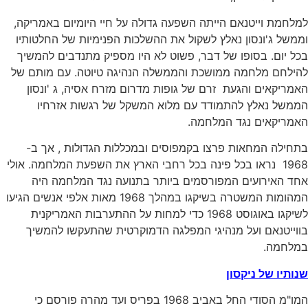
למלחמת וייטנאם הייתה השפעה גדולה על חיי היומיום באמריקה,
וממשל ג'ונסון נאלץ לשקול את ההשלכות הפנימיות של החלטותיו
בכל יום. בסופו של דבר, פשוט לא היו מספיק מתנדבים להמשיך
להילחם מלחמה ממושכת והממשלה הנהיגה טיוטה. עם מותם של
האמריקאים והגעת זרם של גופות מדרום מזרח אסיה, ג 'ונסון
הממשל נאלץ להתמודד עם מלוא המשקל של רגשות אזרחיו
האמריקאים נגד המלחמה.
בתחילה המחאות פרצו בקמפוסים ובמכללות הגדולות , אך ב-
1968 נראו בכל פינה בכל רחבי הארץ את השפעת המלחמה. אולי
אחד האירועים המפורסמים ביותר בתנועה נגד המלחמה היה
המהומות המשטרה בשיקגו במהלך 1968 מאות אלפי אנשים הגיעו
לשיקגו באוגוסט 1968 כדי למחות על ההתערבות האמריקנית
בווייטנאם ועל מנהיגי המפלגה הדמוקרטית שהתעקשו להמשיך
במלחמה.
שנותיו של ניקסון
המו"מ הסודי החל באביב 1968 בפריס ועד מהרה פורסם כי