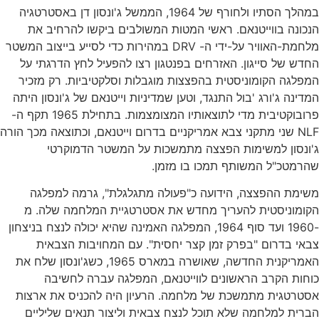
במהלך הסתיו ולחורף של 1964, הממשל ג'ונסון דן באסטרטגיה
הנכונה בווייטנאם. ראשי המטות המשולבים ביקשו להרחיב את
מלחמת-האוויר על-ידי ה- DRV במהירות כדי לסייע בייצוב המשטר
החדש של סייגון. האזרחים בפנטגון רצו להפעיל לחץ הדרגתי על
המפלגה הקומוניסטית בהפצצות מוגבלות וסלקטיביות. רק מזכיר
המדינה ג'ורג 'בול התנגד, וטען שמדיניות וייטנאם של ג'ונסון היתה
פרובוקטיבית מדי לתוצאותיו המצומצמות. בתחילת 1965 תקף ה-
NLF שני מתקני צבא אמריקניים בדרום וייטנאם, וכתוצאה מכך הורה
ג'ונסון למשימות הפצצה מתמשכות על המשטר הדמוקרטי
שהרמטכ"ל המשותף תמכו בו מזמן.
משימת ההפצצה, הידועה כ"פעולה מתגלגלת", גרמה למפלגה
הקומוניסטית להעריך מחדש את אסטרטגיית המלחמה שלה. מ
-1960 ועד סוף 1964, המפלגה האמינה שהיא יכולה לנצח בניצחון
צבאי בדרום "בפרק זמן קצר יחסית". עם המחויבות הצבאית
האמריקנית החדשה, שאושרה במארס 1965, כשג'ונסון שלח את
כוחות הקרב הראשונים לווייטנאם, המפלגה עברה לחשיבה
אסטרטגית מתמשכת של מלחמה. הרעיון היה להכניס את ארצות
הברית למלחמה שלא תוכל לנצח צבאית וליצור תנאים שליליים