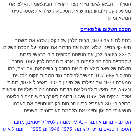
המולד ", הביאו לגינוי מיידי מצד הקהילה הבינלאומית ואילצו את
ממשל ניקסון לבחון מחדש את הטקטיקה שלו ואת אסטרטגיית
המשא ומתן
הסכם השלום של פאריס
בתחילת ינואר 1973, הבית הלבן של ניקסון שכנע את משטר
תיאו-קי בסייגון שלא ינטשו את הדרום אם יחתמו על הסכם השלום.
ב -23 בינואר, לכן, את הטיוטה הסופית היה בראשי תיבות,
שהסתיים הלחימה לפתוח בין ארצות הברית לבין DRV. הסכם
השלום של פאריס לא סיים את הסכסוך בווייטנאם, עם זאת, כמו
המשטר Thieu-Ky המשיך להילחם נגד הכוחות הקומוניסטיים.
ממארס 1973 ועד נפילתו של סייגון ב -30 באפריל 1975, כוחות
ARVN ניסו נואשות להציל את הדרום מהתמוטטות פוליטית וצבאית.
אולם טנקים של DRV שעטו דרומה לאורך כביש המהיר הלאומי.
בבוקר ה- 30 באפריל כבשו הכוחות הקומוניסטיים את הארמון
הנשיאותי בסייגון וסיימו את מלחמת האינדונזית השנייה.
הכותב – מרום איתמר – .M.A מומחה לטיול לוייטנאם, מחבר
הספר וייטנאם מדיכוי לקדמה 1946-1975 ומ 1995 ומנהל אתר