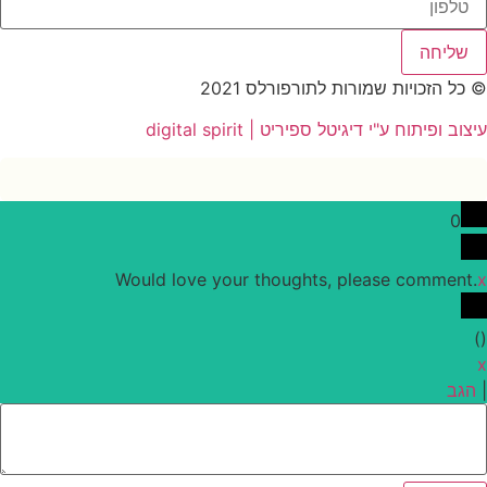
שליחה
© כל הזכויות שמורות לתורפורלס 2021
עיצוב ופיתוח ע"י דיגיטל ספיריט | digital spirit
0
Would love your thoughts, please comment.
x
)
(
x
|
הגב