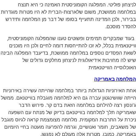
לניצחון פוליטי. המפלגה הקומוניסטית האמינה כי היא תנצח
במלחמה ממושכת, משום שלארצות-הברית לא היו מטרות מוגדרות
בבירור, ולכן המדינה תתעייף בסופו של דבר מן המלחמה ותידרש
להסדר מוסכם.
בעוד שמבקרים תמימים ופשוטים טענו שהמפלגה הקומוניסטית,
ווייטנאמית בכלל, לא זכו להתייחסות דומה לחיים ולכן היו מוכנים
לשאת הפסדים נוספים במלחמה ממושכת, בדיעבד המפלגה הבינה
שיש לה מחויבות אידיאולוגית לניצחון מחלקים גדולים של
האוכלוסייה הווייטנאמית
המלחמה באמריקה
אחת האירוניות הגדולות ביותר במלחמה שהייתה עשירה באירוניות
הייתה שוושינגטון עברה גם היא למלחמה מוגבלת בווייטנאם. ממשל
ג'ונסון רצה להילחם במלחמה הזאת בדם קר. פירוש הדבר
שאמריקה תלך למלחמה בווייטנאם בדיוק של מנתח עם השפעה
ניכרת על התרבות המקומית. מלחמה מצומצמת קראה לגיוס מוגבל
של משאבים, חומר ואנושיים, וגרמה להפרעה מועטה בחיי היומיום
באמריקה. כמובן, מטרות אלה מעולם לא נפגשו.