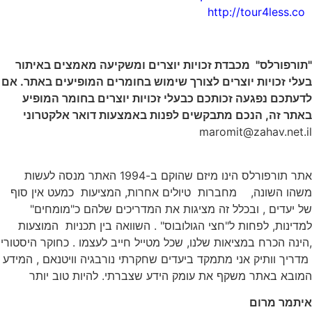
http://tour4less.co
"
תורפורלס" מכבדת זכויות יוצרים ומשקיעה מאמצים באיתור
בעלי זכויות יוצרים לצורך שימוש בחומרים המופיעים באתר. אם
לדעתכם נפגעה זכותכם כבעלי זכויות יוצרים בחומר המופיע
באתר זה, הנכם מתבקשים לפנות באמצעות דואר אלקטרוני
maromit@zahav.net.il
אתר תורפורלס הינו מיזם שהוקם ב-1994 האתר מנסה לעשות
משהו השונה, מחברות טיולים אחרות, המציעות כמעט אין סוף
של יעדים , ובכלל זה מציגות את המדריכים שלהם כ"מומחים"
למדינות, לפחות ל"חצי הגולובוס" . השוואה בין תכניות המוצעות
,הינה הכרח במציאות שלנו, שכל מטייל חייב לעצמו . כחוקר היסטורי
מדריך וותיק אני מתמקד ביעדים שחקרתי נורבגיה וויטנאם , המידע
המובא באתר משקף את עומק הידע שצברתי. להיות טוב יותר
איתמר מרום