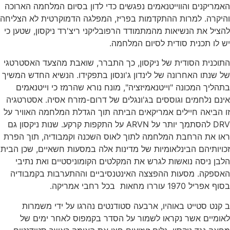
האמריקנים והווייטנאמים נפגשים כדי לדון בסיום המלחמה הארוכה
והיקרה. למרות ההתקדמות בפריז, המפלגה הדמוקרטית לא הצליחה
להציל את הנשיאות מהמתמודד הרפובליקני ריצ'רד ניקסון, שטען כי
יש לו תכנית סודית לסיום המלחמה.
התוכנית הסודית של ניקסון, כך התברר, שואבת מהצעד האסטרטגי
של שנתו האחרונה של לינדון ג'ונסון בתפקידו. הנשיא החדש המשיך
בתהליך המכונה "וייטנאמיזציה", מונח נורא שהרמז כי וייטנאמים
אינם נלחמים וגוססים בג'ונגלים של דרום-מזרח אסיה. אסטרטגיה
זו הביאה חיילים אמריקאים הביתה תוך הגדלת המלחמה האוויר על
DRV להסתמך יותר על ARVN על התקפות קרקע. שנות ניקסון גם
ראו את הרחבת המלחמה לתוך לאוס השכנה וקמבודיה, תוך הפרת
זכויותיהם הבינלאומיות של מדינות אלה במסעות חשאיים, שכן הבית
הלבן ניסה נואשות לגרש את המקלטים הקומוניסטיים ואת נתיבי
האספקה. מסעות ההפצצה האינטנסיביים וההתערבות בקמבודיה
בסוף אפריל 1970 עוררו מחאות בכל רחבי אמריקה.
ב קנט סטייט באוהיו, ארבעה סטודנטים נהרגו על ידי משמרות
לאומיים אשר נקראו לשמור על הסדר בקמפוס לאחר ימים של