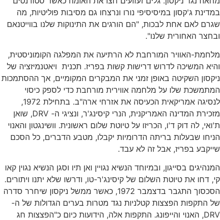
מחאה נגד ניקסון. גלים זעזועים חצו את האומה כאשר סטודנטים
במדינת ג'קסון במיסיסיפי נורו ונרצחו גם מסיבות פוליטיות, מה
שגרם לאם אחת לבכות, "הם הורגים את התינוקות שלנו בווייטנאם
ובחצר האחורית שלנו".
מלחמת-האוויר המורחבת לא הרתיעה את המפלגה הקומוניסטית,
והיא המשיכה לדרוש דרישות קשות בפריז. תכנית ויאטנמיזציה של
ניקסון השקיטה באופן זמני את המבקרים המקומיים, אך ההסתמכות
המתמשכת שלו על מלחמה אווירית מורחבת כדי לספק כיסוי
לנסיגה אמריקאית הכעיסה את אזרחי ארה"ב. בתחילת 1972,
מזכירת המדינה האמריקנית, הנרי קיסינג'ר, ונציגי ה- DRV, שואן
ת'ואי, לה דוק ד'ו, הכריזו על טיוטת שלום ראשונית. וושינגטון והאנוי
הניחו שבעלות בריתה הדרומיות יקבלו, מטבע הדברים, כל הסכם
שייקבע בפריז, אבל זה לא עבד.
המנהיגים בסייגון, ובמיוחד הנשיא נגויין ואן תיו וסגן הנשיא נגוין קאו
קי, דחו את טיוטת השלום של קיסינג'ר-טו, ודרשו שלא יתנו ויתורים.
הסכסוך התגבר בדצמבר 1972, כאשר ממשל ניקסון שיחרר סדרה
של התקפות הפצצות קטלניות נגד מטרות בערים הגדולות של ה-
DRV, האנוי והייפונג. התקפות אלה, הידועות כיום כ"הפצצות חג