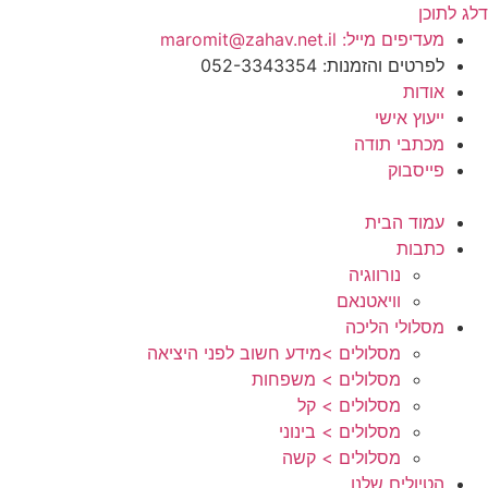
דלג לתוכן
מעדיפים מייל: maromit@zahav.net.il‏
לפרטים והזמנות: 052-3343354
אודות
ייעוץ אישי
מכתבי תודה
פייסבוק
עמוד הבית
כתבות
נורווגיה
וויאטנאם
מסלולי הליכה
מסלולים >מידע חשוב לפני היציאה
מסלולים > משפחות
מסלולים > קל
מסלולים > בינוני
מסלולים > קשה
הטיולים שלנו