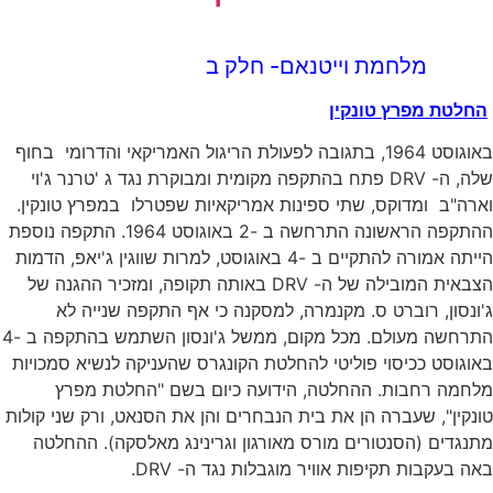
מלחמת וייטנאם- חלק ב
החלטת מפרץ טונקין
באוגוסט 1964, בתגובה לפעולת הריגול האמריקאי והדרומי בחוף
שלה, ה- DRV פתח בהתקפה מקומית ומבוקרת נגד ג 'טרנר ג'וי
וארה"ב ומדוקס, שתי ספינות אמריקאיות שפטרלו במפרץ טונקין.
ההתקפה הראשונה התרחשה ב -2 באוגוסט 1964. התקפה נוספת
הייתה אמורה להתקיים ב -4 באוגוסט, למרות שווגין ג'יאפ, הדמות
הצבאית המובילה של ה- DRV באותה תקופה, ומזכיר ההגנה של
ג'ונסון, רוברט ס. מקנמרה, למסקנה כי אף התקפה שנייה לא
התרחשה מעולם. מכל מקום, ממשל ג'ונסון השתמש בהתקפה ב -4
באוגוסט ככיסוי פוליטי להחלטת הקונגרס שהעניקה לנשיא סמכויות
מלחמה רחבות. ההחלטה, הידועה כיום בשם "החלטת מפרץ
טונקין", שעברה הן את בית הנבחרים והן את הסנאט, ורק שני קולות
מתנגדים (הסנטורים מורס מאורגון וגרינינג מאלסקה). ההחלטה
באה בעקבות תקיפות אוויר מוגבלות נגד ה- DRV.