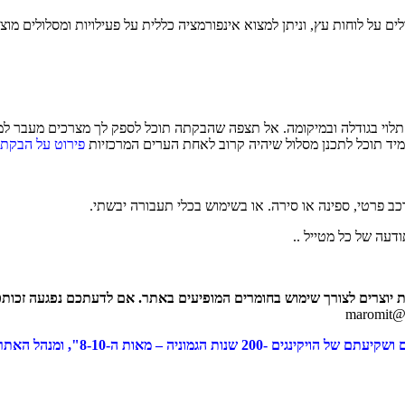
ל מסלולים על לוחות עץ, וניתן למצוא אינפורמציה כללית על פעילויות ומסלולים
– תלוי בגודלה ובמיקומה. אל תצפה שהבקתה תוכל לספק לך מצרכים מעבר ל
י, תמיד תוכל לתכנן מסלול שיהיה קרוב לאחת הערים המרכזיות
פירוט על הבקתו
כב פרטי, ספינה או סירה. או בשימוש בכלי תעבורה יבשתי.
דעה של כל מטייל ..
ת יוצרים לצורך שימוש בחומרים המופיעים באתר. אם לדעתכם נפגעה זכותכם
maromit@z
יה – מאות ה-8-10", ומנהל האתר .tour4less.co.il