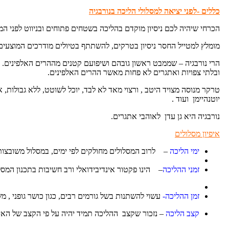
כללים -לפני יציאה למסלולי הליכה בנורבגיה
הכרחי שיהיה לכם ניסיון מוקדם בהליכה בשטחים פתוחים ובניווט לפני המס
מומלץ למטייל החסר ניסיון בטרקים, להשתתף בטיולים מודרכים המוצעים על ידי
הרי נורבגיה – שממבט ראשון גובהם ושיפועם קטנים מההרים האלפינים. 
ובלתי צפויות ואתגרים לא פחות מאשר ההרים האלפינים.
טרקר מנוסה מצויד היטב , ורצוי מאד לא לבד, יוכל לשוטט, ללא גבולות,
יוטנהיימן ועוד .
נורבגיה היא גן עדן לאוהבי אתגרים.
איפיון מסלולים
ימי הליכה
– לרוב המסלולים מחולקים לפי ימים, במסלול משובצות
זמני ההליכה
– הינו פקטור אינדיבידואלי ורב חשיבות בתכנון המסל
זמן ההליכה-
עשוי להשתנות בשל גורמים רבים, כגון כושר גופני , מש
קצב הליכה
– נזכור שקצב ההליכה תמיד יהיה על פי הקצב של האיט