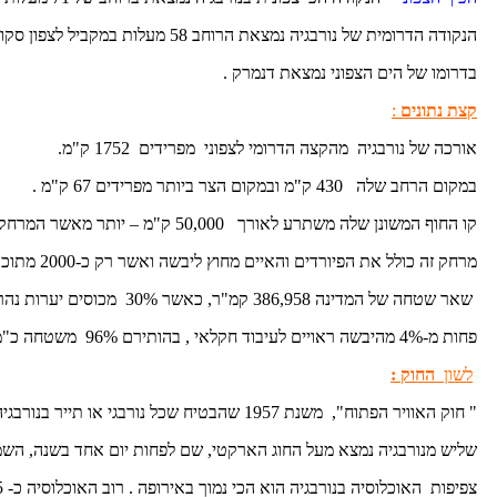
הנקודה הדרומית של נורבגיה נמצאת הרוחב 58 מעלות במקביל לצפון סקוטלנד.
בדרומו של הים הצפוני נמצאת דנמרק .
קצת נתונים
:
אורכה של נורבגיה מהקצה הדרומי לצפוני מפרידים 1752 ק"מ.
במקום הרחב שלה 430 ק"מ ובמקום הצר ביותר מפרידים 67 ק"מ .
קו החוף המשונן שלה משתרע לאורך 50,000 ק"מ – יותר מאשר המרחק סביב כדור הארץ,
מרחק זה כולל את הפיורדים והאיים מחוץ ליבשה ואשר רק כ-2000 מתוכם מיושבים.
שאר שטחה של המדינה 386,958 קמ"ר, כאשר 30% מכוסים יערות נהרות ואגמים % 70 מהווים ההרים המסולעים ורמות .
פחות מ-4% מהיבשה ראויים לעיבוד חקלאי , בהותירם 96% משטחה כ"מגרש משחקים" לטרקרים וגולשי סקי.
לשון
החוק :
" חוק האוויר הפתוח", משנת 1957 שהבטיח שכל נורבגי או תייר בנורבגיה, חופשי להתהלך בנורבגיה לכל אורכה ורוחבה בחופשיות.
שליש מנורבגיה נמצא מעל החוג הארקטי, שם לפחות יום אחד בשנה, הש
צפיפות האוכלוסיה בנורבגיה הוא הכי נמוך באירופה . רוב האוכלוסיה כ- 5 מיליון תושבים גרים לאורך החוף הדרומי, וחצי מכלל הערים נבנו בחלק זה.