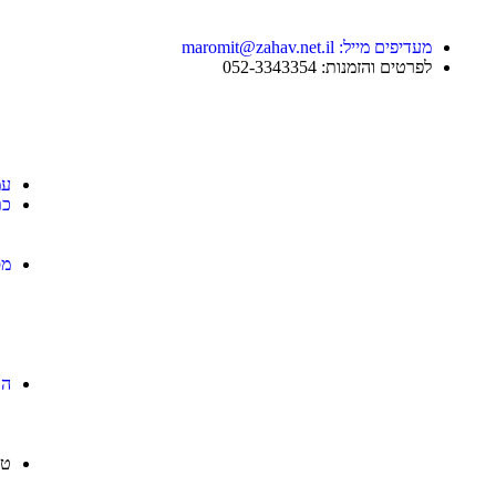
מעדיפים מייל: maromit@zahav.net.il‏
לפרטים והזמנות: 052-3343354
עמ
כת
מס
הט
טי