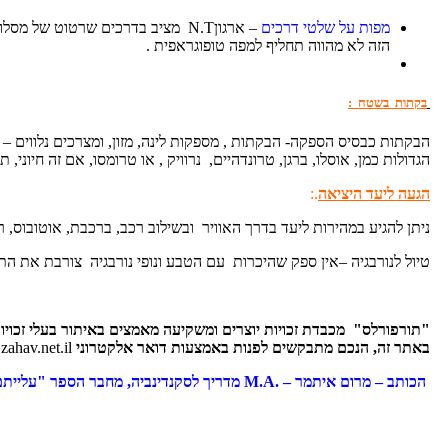
מפות על שלטי דרכים
– ארגוןN.T מציב בדרכים שרטוט ש
הזה לא מהווה תחליף למפה טופוגראפית .
בקתות בשטח :
הבקתות כבסיס הספקה- הבקתות , מספקות לינה, מזון, ומצרכים נלווים 
הגדולות כמן, אוסלו, ברגן, טרונדהיים, נרוויק , או טרומסו, אם זה חיונ
הגעה ליעד היציאה
.:
ניתן להגיע במהירות ליעד בדרך האוויר ובשילוב רכב, ברכבת, אוטובוס, ר
טיול לנורבגיה –אין ספק שהיכרות עם הטבע ונופי נורבגיה צורבת את התו
"
תורפורלס" מכבדת זכויות יוצרים ומשקיעה מאמצים באיתור בעלי זכויו
באתר זה, הנכם מתבקשים לפנות באמצעות דואר אלקטרוני
ahav.net.il
הכותב – מרום איתמר – .
M.A
מדריך לסקנדינביה, מחבר הספר "עלייתם ושקיעתם של הויקינגים -200 שנות הגמונ