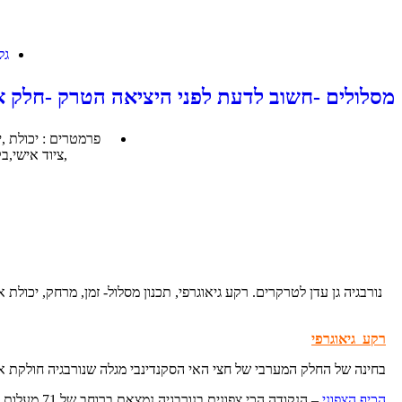
גל
מסלולים -חשוב לדעת לפני היציאה הטרק -חלק א
פרמטרים : יכולת ,י
,ציוד אישי,ב
נורבגיה גן עדן לטרקרים. רקע גיאוגרפי, תכנון מסלול- זמן, מרחק, יכולת 
רקע גיאוגרפי
בחינה של החלק המערבי של חצי האי הסקנדינבי מגלה שנורבגיה חולקת את 
הכיף הצפוני
– הנקודה הכי צפונית בנורבגיה נמצאת ברוחב של 71 מעלות , ומקבילה לברו, ואלסקה.