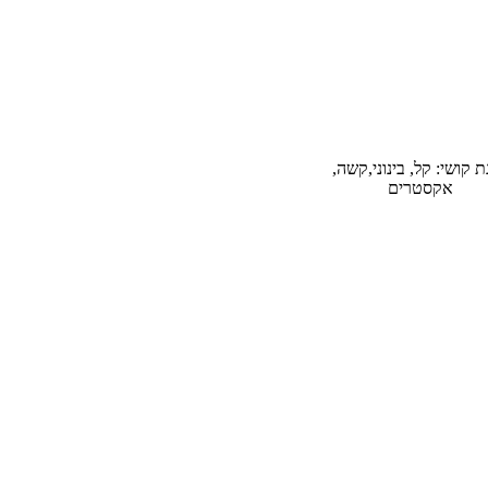
 קושי: קל, בינוני,קשה,
אקסטרים