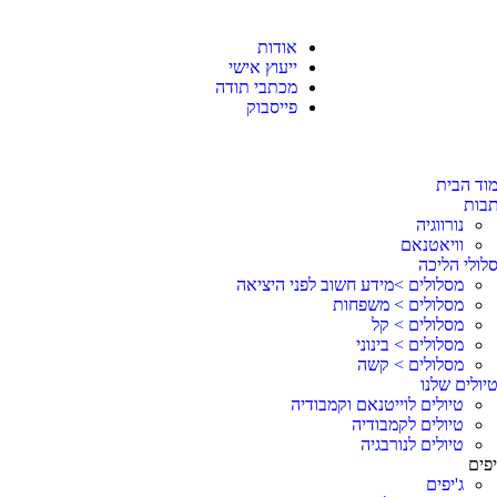
אודות
ייעוץ אישי
מכתבי תודה
פייסבוק
וד הבית
בות
נורווגיה
וויאטנאם
לולי הליכה
מסלולים >מידע חשוב לפני היציאה
מסלולים > משפחות
מסלולים > קל
מסלולים > בינוני
מסלולים > קשה
יולים שלנו
טיולים לוייטנאם וקמבודיה
טיולים לקמבודיה
טיולים לנורבגיה
פים
ג'יפים