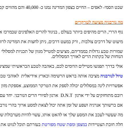
שבט הסמי- לאפים – החיים בצפון המדינה נמנו כ- 40,000 והם מהווים קבוצה אתנית מובחנת מבחינת תרבותה ושפתה.
מה נורבגיה מציעה לטרקרים
נוף הררי, הרים מהיפים ביותר בעולם , בניגוד להרים האלפינים שבמרכז א
מיעוט של דרכים צולבות , ורק במעט דרכים, ניתן לחצות את המדינה לרו
שמורות טבע גדולות בממדיהם, מציעים למטייל מגוון של תכניות למסלולי ה
הנוחות של בקתות הרים לאורך המסלולים.
אולי בדרך תפגשו מטיילים הדומים לכם, באהבה לטבע הבראשיתי שמציעה 
טיול לנורבגיה
מציבה אותה בראש הרשימה וכארץ אידיאלית לאוהבי טב
אפשרויות לינה במסלולים יכולה לספק את הטרקר הממוצע, אספקת מזון ולינה מצויים ב-320 בבקת
רובם מתוחזקים על ידי ארגון D.N.T ארגון לסיורי הרים הנורבגי. יחד עם ארגונים מקומיים נוספים.
אם ברשותך אנרגיה ושפע של זמן אתה יכול לצאת למסע ארוך בהרי נורב
מה שעשוי לעכב את המסע שלך או להאט אותו, עשוי להיות מערבולת של
חלה חובת הצטיידות
במצפן ומפת שטח מפורטת
בעזרתם תוכל לנווט את ד