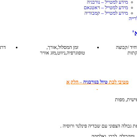
מידע למטייל – נורבגיה
מידע למטייל – ויאטנאם
מידע למטייל – קמבודיה
רייה
'
חיד /קבוצה
זמן המסלול,אורך,
דרגת
קתות
טופוגרפיה,ניווט,מזג אוויר
מטיבי לכת
טיול בנורבגיה
– חלק א
אישית, מפות
גבולה הצפוני עם שבדיה פינלנד ורוסיה .