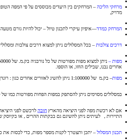
מרחקי הליכה
– המרחקים בין היעדים מבוססים על פי המפה הטופוג
מדויק,
המרחק כמדד
—איפיון עיקרי לתכנון טיול – יכול להיות גורם מטעה,
דרכים צולבות
– בכל המסלולים ניתן למצוא דרכים צולבות ומסלול
מפות –
אחרים נבנו, שבילים הוזזו, או הוספו.
מפות
– בק.מ של 1:100000 ניתן להשיג לאזורים אחדים כגון : רונדן, הרדנגרוידה , יוטנהיימן, ( מזרח ומערב) סילנה, טרולהיימן, טרומסו- במסלול הגבול ,הרי- נרוויק, סנוהטה- הרי דוברה,
במסלולים מסוימים ניתן להסתפק במפות הפחות מפורטות כמו של 1:100000
אם לא רכשת מפה לפני היציאה מהארץ
חובה
לרכשם לפני היציאה
התיירות , לעיתים ניתן להשיגם גם בבקתות ההרים , או בקיוסק 
תכנון המסלול
– יתכן ותצטרך לקנות מספר מפות, כדי לכסות את כ