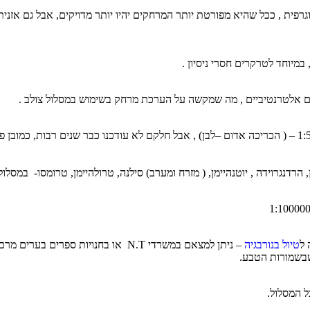
רפית , ככל שהיא מפורטת יותר המרחקים יהיו יותר מדויקים, אבל גם אזנ
 במיוחד לטרקרים חסרי ניסיון .
ים אלטרנטיביים , מה שמקשה על הערכת מרחק בשימוש במסלול צולב .
ניתן למצוא מפות מפורטות של כל נורבגיה בק.מ. של 1:50000 – ( הכריכה אדום –לבן) , אבל חלקם לא עודכנו כבר
 ל
טיול בנורבגיה
– ניתן למצאם במשרדי N.T או בחנויות ספר
שבשמורות הטבע.
ל המסלול.