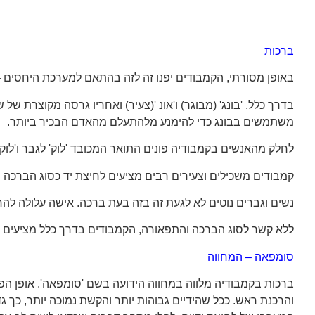
ברכות
באופן מסורתי, הקמבודים יפנו זה לזה בהתאם למערכת היחסים – למשל 'ta' (סבא), 'פו' (דוד) או 'באנג' (אח) ולאישה מבוגרת בשם 'כן' (סבתא), 'מינג' (דודה) או 
בדרך כלל, 'בונג' (מבוגר) ו'אונ '(צעיר) ואחריו גרסה מקוצרת
משתמשים בבונג כדי להימנע מלהתעלם מהאדם הבכיר ביותר.
לחלק מהאנשים בקמבודיה פונים התואר המכובד 'לוק' לגבר ו'לו
קמבודים משכילים וצעירים רבים מציעים לחיצת יד כסוג הברכה הנ
נשים וגברים נוטים לא לגעת זה בזה בעת ברכה. אישה עלולה להר
ללא קשר לסוג הברכה והתפאורה, הקמבודים בדרך כלל מציעים ח
סומפאה – המחווה
ברכות בקמבודיה מלווה במחווה הידועה בשם 'סומפאה'. אופן ה
והרכנת ראש. ככל שהידיים גבוהות יותר והקשת נמוכה יותר, כך