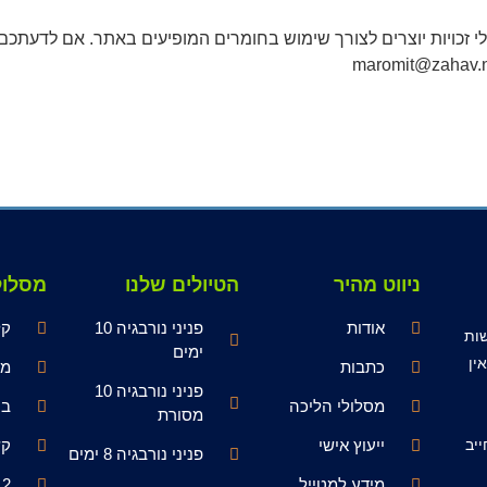
 זכויות יוצרים לצורך שימוש בחומרים המופיעים באתר. אם לדעתכם נ
maromit@zahav.ne
ניווט מהיר
הטיולים שלנו
מסלול
אודות
פניני נורבגיה 10
קל
סה לעשות
ימים
ין
כתבות
מש
פניני נורבגיה 10
מסלולי הליכה
בי
מסורת
יב
ייעוץ אישי
קש
פניני נורבגיה 8 ימים
מידע למטייל
-12