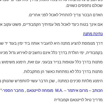
שכולם נתפסים כשווים.
האדם הבכור צריך להתחיל לאכול לפני אחרים.
אם אינך בטוח כיצד לאכול מול עמיתיך הקמבודיים, פשוט עקוב 
נתינת מתנה
דרך מנומסת להציע מתנה היא להעביר אותה ביד ימין בעוד יד ש
בקמבודיה, ימי הולדת בדרך כלל אינם נחשבים לאירוע גדול מכיו
מתנות בדרך כלל עטופות בנייר צבעוני. עם זאת, הימנע משימוש בנ
מתנות בדרך כלל לא נפתחות כאשר הן מתקבלות.
הימנע מלתת סכינים כמתנה , שכן הדבר עשוי להתפרש שהנותן מע
הכותב – מרום איתמר – .M.A מומחה לוייטנאם , מחבר הספר-” וייטנאם מדיכוי לקדמה 1946-1975 ומ- 1995 " ומנהל אתר
מדריך
טיול לוייטנאם וקמבודיה