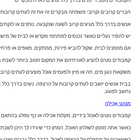
הקמבודים מסבירי פנים בדרך כלל ונהנים לארח מבקרים.
חברים קרובים וקרובי משפחה מבקרים זה את זה לעתים קרובות 
אנשים בדרך כלל מגיעים קרוב לשעה שנקבעה, נותנים או לוקחים כ
יש להסיר נעליים כאשר נכנסים למתחמי מקדש או לבית של מישה
אם מוזמנים לבית, שקול להביא פירות, ממתקים, מאפים או פרח
קמבודים נוטים להציע לאורחיהם את המקום הטוב ביותר לשבת ב
משקאות כגון מים, תה או מיץ ולפעמים אוכל מוצעים לעתים קר
בבית אנשים יושבים לעתים קרובות על הרצפה. נשים בדרך כלל מכ
נחשב לפוגע.
מנהגי אֲכִילָה
קמבודים נוטים לאכול בידיים, מקלות אכילה או כף ומזלג בהתאם 
כאשר אתה מוזמן לשולחן האוכל, המתן כדי שיגידו לך היכן לשבת
כשיושבים על מחצלת על הרצפה לאכול, בדרך כלל גברים ישבו עם 