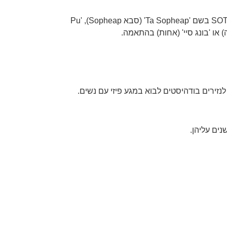
הקמבודים פונים בדרך כלל לחברים ולמשפחה על פי מערכת יחסים או גיל, ואחריהם שמם. לדוגמה, מישהו יכול לפנות ל- SOTH Sopheap בשם 'Ta Sopheap' (סבא Sopheap), 'Pu
נזירים בודהיסטים לבוא במגע פיזי עם נשים.
נים עליהן.