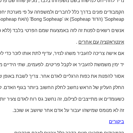
נדיר להתייחס למישהו בשם משפחתו בלבד, מכיוון שזהו שם פרטי
Sopheap' (הדוד Sopheap) או 'Bong Sopheap' (האח Sopheap) בהתאם לגילם ביחס לאדם. נשים מכונות 'יאיי' (סבתא), 'מינג' (דודה) או 'בונג סיי' (אחות) בהתאמה.
אנשים רשאים לפנות זה לזה באמצעות שמם הפרטי בלבד (ללא כ
אינטראקציה עם אחרים
.
אם אישה צריכה להעביר משהו לנזיר, עדיף לתת אותו לזכר כדי ל
יד ימין משמשת להעביר או לקבל פריטים. לפעמים, שתי הידיים
אסור להפנות את כפות הרגליים לאדם אחר. צריך לשבת באופן שימנ
החלק העליון של הראש נחשב לחלק החשוב ביותר בגוף האדם. לגע
כשעומדים או מתייצבים לצילום, זה נחשב גס רוח לאדם צעיר יותר 
זה לא מנומס שמישהו יעבור על אדם אחר שיושב או שוכב.
ביקור
ים