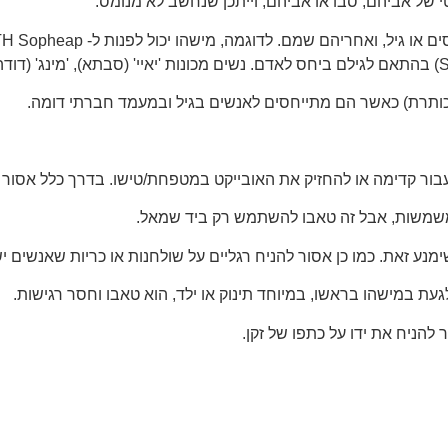
 של אביהם, סבו או אביהם, וייתכן שנחשב לא מנומס.
ותרת) כאשר הם מתייחסים לאנשים בגיל ובמעמד חברתי דומה.
עבור קדימה או להחזיק את האובייקט במטפחת/טישו. בדרך כלל אסור ל
 משמשות, אבל זה טאבו להשתמש רק ביד שמאל.
ע זאת. כמו כן אסור להניח רגליים על שולחנות או כריות שאנשים יש
ת במישהו בראשו, במיוחד תינוק או ילד, הוא טאבו וחסר רגישות.
להניח את ידו על כתפו של זקן.