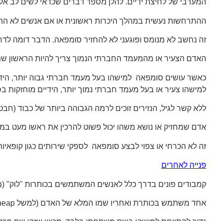
המערבי של לחיצת ידיים. להלן מספר דברים שכדאי לשים לב אל
ההתרחשות נעשית במהלך היכרות ראשונית או אם אנשים לא התר
זה נחשב לא מנומס ופוגעני לא להחזיר סומפאה. הדבר דומה לד
האדם הצעיר או מהמעמד החברתי הנמוך צריך להיות הראשון שמ
כאשר עושים סומפאה למישהו בעל מעמד חברתי גבוה יותר, הידיי
למישהו צעיר או בעל מעמד חברתי נמוך יותר, הידיים מוחזקות ב
ללא קשר לגיל, הנזירים זוכים לרמה הגבוהה ביותר של כבוד (חבט
אדם שמחזיק או נושא משהו יכול פשוט להרכין את ראשו מעט ב
זה לא הכרחי או צפוי לבצע סומפאה לספקי שירותים כגון קופאיות א
פנייה לאחרים
קמבודים פונים בדרך כלל לאנשים המשתמשים בכותרות "לוק" (מר)
אחד משתמש בכותרת ואחריו שמו המלא של האדם (למשל Lok SOTH Sopheap), או בשם בלבד אם אתה רוצה להיות יותר מזדמן (למשל Lok Sopheap).