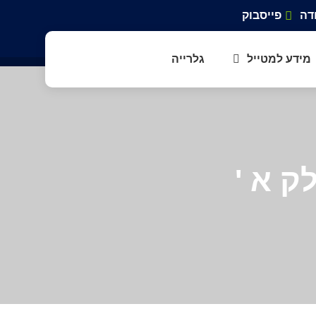
דה
פייסבוק
מידע למטייל
גלרייה
ק א '