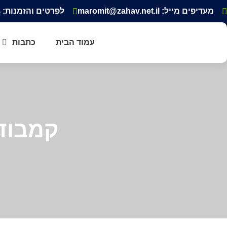
מעדיפים מייל: maromit@zahav.net.il‏
לפרטים והזמנות: 052-3343354
עמוד הבית
כתבות
קמבודי