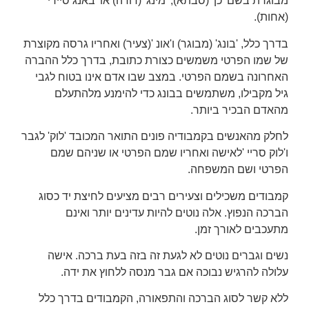
מבוגרת בשם 'כן' (סבתא), 'מינג' (דודה) או 'באנג סיירי'
(אחות).
בדרך כלל, 'בונג' (מבוגר) ו'אונ '(צעיר) ואחריו גרסה מקוצרת
של שמו הפרטי משמשים כצורת כתובת, בדרך כלל ההברה
האחרונה בשמם הפרטי. במצב שבו אדם אינו בטוח לגבי
גיל מקבילו, משתמשים בבונג כדי להימנע מלהתעלם
מהאדם הבכיר ביותר.
לחלק מהאנשים בקמבודיה פונים התואר המכובד 'לוק' לגבר
ו'לוק סריי 'לאישה ואחריו שמם הפרטי או שניהם שמם
הפרטי ושם המשפחה.
קמבודים משכילים וצעירים רבים מציעים לחיצת יד כסוג
הברכה הנפוץ. אלה נוטים להיות עדינים יותר ואינם
מתעכבים לאורך זמן.
נשים וגברים נוטים לא לגעת זה בזה בעת ברכה. אישה
עלולה להרגיש נבוכה אם גבר מנסה ללחוץ את ידה.
ללא קשר לסוג הברכה והתפאורה, הקמבודים בדרך כלל