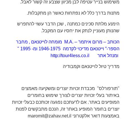
משימוש בנייר עטיפה לבן מכיוון שצבע זה קשור לאבל.
מתנות בדרך כלל לא נפתחות כאשר הן מתקבלות.
הימנע מלתת סכינים כמתנה , שכן הדבר עשוי להתפרש
שהנותן מעוניין לנתק את יחסיו עם המקבל.
הכותב – מרום איתמר – .M.A מומחה לוייטנאם , מחבר
הספר-” וייטנאם מדיכוי לקדמה 1946-1975 ומ- 1995 "
ומנהל אתר
http://tour4less.co.il
מדריך
טיול לוייטנאם וקמבודיה
"
תורפורלס" מכבדת זכויות יוצרים ומשקיעה מאמצים
באיתור בעלי זכויות יוצרים לצורך שימוש בחומרים
המופיעים באתר. אם לדעתכם נפגעה זכותכם כבעלי זכויות
יוצרים בחומר המופיע באתר זה, הנכם מתבקשים לפנות
באמצעות דואר אלקטרוני
maromit@zahav.net.il