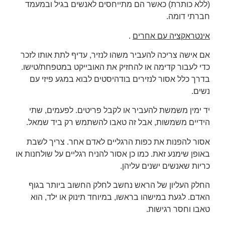
(ללא כותרת) כאשר הם מתייחסים לאנשים בגיל ובמעמד
חברתי דומה.
אינטראקציה עם אחרים
.
אם אישה צריכה להעביר משהו לנזיר, עדיף לתת אותו לזכר
כדי לעבור קדימה או להחזיק את האובייקט במטפחת/טישו.
בדרך כלל אסור לנזירים בודהיסטים לבוא במגע פיזי עם
נשים.
יד ימין משמשת להעביר או לקבל פריטים. לפעמים, שתי
הידיים משמשות, אבל זה טאבו להשתמש רק ביד שמאל.
אסור להפנות את כפות הרגליים לאדם אחר. צריך לשבת
באופן שימנע זאת. כמו כן אסור להניח רגליים על שולחנות או
כריות שאנשים ישנים עליהן.
החלק העליון של הראש נחשב לחלק החשוב ביותר בגוף
האדם. לגעת במישהו בראשו, במיוחד תינוק או ילד, הוא
טאבו וחסר רגישות.