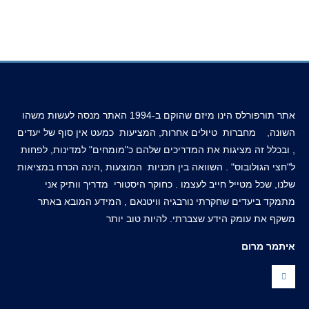
אתר תורפורלס הינו מיזם שהוקם ב-1994 האתר מנסה לעשות משהו
השונה, מחברות טיולים אחרות, המציעות כמעט אין סוף של יעדים
, ובכלל זה מציגות את המדריכים שלהם כ"מומחים" למדינות, לפחות
ל"חצי הגולובוס" . השוואה בין תכניות המוצעות ,הינה הכרח במציאות
שלנו, שכל מטייל חייב לעצמו . כחוקר היסטורי מדריך וותיק אני
מתמקד ביעדים שחקרתי נורבגיה וויטנאם , המידע המובא באתר
משקף את עומק הידע שצברתי. להיות טוב יותר
איתמר מרום