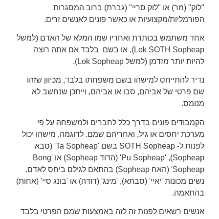
"לוק" (מר) או "לוק סריי" (גברת) ברוב המסגרות
הפורמליות/מקצועיות או כאשר פונים לאנשים זרים.
אחד משתמש בכותרת ואחריו שמו המלא של האדם (למשל
Lok SOTH Sopheap), או בשם בלבד אם אתה רוצה
להיות יותר מזדמן (למשל Lok Sopheap).
נדיר להתייחס למישהו בשם משפחתו בלבד, מכיוון שזהו
שם פרטי של אביהם, סבו או אביהם, וייתכן שנחשב לא
מנומס.
הקמבודים פונים בדרך כלל לחברים ולמשפחה על פי
מערכת יחסים או גיל, ואחריהם שמם. לדוגמה, מישהו יכול
לפנות ל- SOTH Sopheap בשם 'Ta Sopheap' (סבא
Sopheap), 'Pu Sopheap' (הדוד Sopheap) או 'Bong
Sopheap' (האח Sopheap) בהתאם לגילם ביחס לאדם.
נשים מכונות 'יאיי' (סבתא), 'מינג' (דודה) או 'בונג סיי' (אחות)
בהתאמה.
אנשים רשאים לפנות זה לזה באמצעות שמם הפרטי בלבד