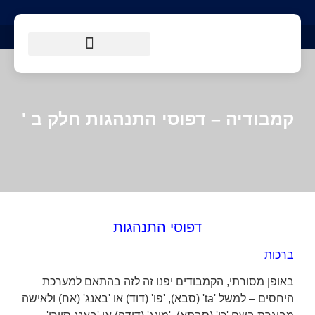
הטיולים שלנו
מסלולי הליכה
מידע למטייל
קמבודיה – דפוסי התנהגות חלק ב '
דפוסי התנהגות
ברכות
באופן מסורתי, הקמבודים יפנו זה לזה בהתאם למערכת
היחסים – למשל 'ta' (סבא), 'פו' (דוד) או 'באנג' (אח) ולאישה