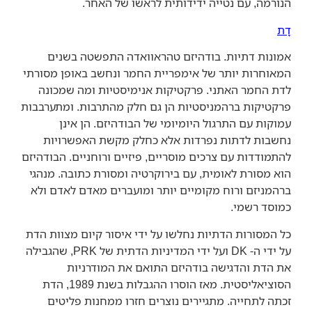
הנורמה, עם נטייה ידידותית לראשו של האחר.
דָת
אמונות דתיות. בודהיזם טהראוואדה התפשטה בשנים
המאוחרות יותר של אימפריית החמר ונחשב באופן מסורתי
לדת החמר האתני. פרקטיקות אנימיסטיות ומה שמכונה
פרקטיקות ברהמניסטיות הן גם חלק מהתרבות. ומתערבבות
עמוקות עם התרגול היומיומי של הבודהיזם. הן אינן
נחשבות לדתות נפרדות אלא כחלק מקשת האפשרויות
להתמודדות עם צרכים מוסריים, פיזיים ורוחניים. הבודהיזם
הוא מסורת לאומית, עם בירוקרטיה ומסורת כתובה. מנהגי
ברהמניזם ורוח מקומיים יותר ומועברים מאדם לאדם ולא
כמוסד רשמי.
כל המסורות הדתיות נחלשו על ידי איסור קיום מצוות הדת
על ידי ה- DK ועל ידי המדיניות הדתית של PRK, שהגבילה
את הדת והדגישה בודהיזם התואם את המודרניות
הסוציאליסטית. מאז הוסרו ההגבלות בשנת 1989, הדת
זכתה לתחייה. מתגיירים נוצרים חזרו ממחנות פליטים