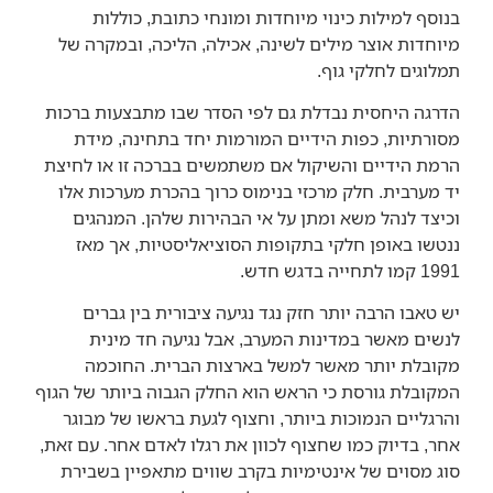
בנוסף למילות כינוי מיוחדות ומונחי כתובת, כוללות
מיוחדות אוצר מילים לשינה, אכילה, הליכה, ובמקרה של
תמלוגים לחלקי גוף.
הדרגה היחסית נבדלת גם לפי הסדר שבו מתבצעות ברכות
מסורתיות, כפות הידיים המורמות יחד בתחינה, מידת
הרמת הידיים והשיקול אם משתמשים בברכה זו או לחיצת
יד מערבית. חלק מרכזי בנימוס כרוך בהכרת מערכות אלו
וכיצד לנהל משא ומתן על אי הבהירות שלהן. המנהגים
ננטשו באופן חלקי בתקופות הסוציאליסטיות, אך מאז
1991 קמו לתחייה בדגש חדש.
יש טאבו הרבה יותר חזק נגד נגיעה ציבורית בין גברים
לנשים מאשר במדינות המערב, אבל נגיעה חד מינית
מקובלת יותר מאשר למשל בארצות הברית. החוכמה
המקובלת גורסת כי הראש הוא החלק הגבוה ביותר של הגוף
והרגליים הנמוכות ביותר, וחצוף לגעת בראשו של מבוגר
אחר, בדיוק כמו שחצוף לכוון את רגלו לאדם אחר. עם זאת,
סוג מסוים של אינטימיות בקרב שווים מתאפיין בשבירת