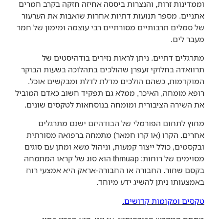
וממדינות זרות, והנצרות ביססה אחיזה חזקה בקרב חמרים
אתניים. מספר תנועות דתיות אחרות שואבות את הערעור
של סמלים תרבותיים מסורתיים רבי עוצמה ומימון של חמר
מעבר לים.
מתרגלים דתיים. ניתן לראות נזירים בודהיסטים של
תרוואדה בחלוקי זעפרן שהולכים בתהלוכה בשעות הבוקר
המוקדמות, כשהם הולכים מדלת לדלת ומבקשים אוכל.
רופא מומחה, האיכר, ממלא גם תפקיד חשוב כאדם המוביל
את השירה הציבורית ומומחה בנוסחאות לטקסים שונים.
מחוץ לתחום הפורמלי של הבודהיזם ישנם מתרגלים
אחרים. הקרו (או קרו חמאר) מתמחה ברפואה מסורתית
ובקסמים, כולל ייצור קמעות, וניהול משא ומתן עם סוגים
מסוימים של רוחות; thmuap הוא סוג של קראו המתמחה
בקסם שחור. החבורה או החבורה-אראק היא אמצעי רוח
באמצעותו ניתן להשיג ידע מיוחד.
טקסים ומקומות קדושים.