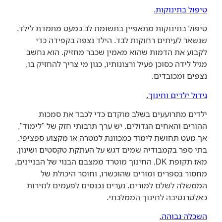
טיפול בתינוקות.
טיפול בתינוקות מתאפיין בתשומת לב כמעט מתמדת לילד,
שנשאר לעיתים רחוקות לבד. הילד נצפה בקפידה כדי
לקבוע את הדמות שהוא מאמין שכבר מחזיק. הוא נחשב
מגיל לידה כסוכן פעיל ורצונותיו, כגון מי צריך להחזיק בו,
נצפים ומכובדים.
גידול ילדים וחינוך.
ילדים מתרועעים בשלב מוקדם כדי לכבד את סמכות
ההורים והאחים הגדולים. יש ערך תרבותי חזק של "לימוד",
אך מעט תחושת לימוד כמכוונת למטרה או מקצוע ספציפי.
בתי ספר בקמבודיה שמים דגש על העתקת טקסטים ושינון.
מאז תקופת DK, החינוך מוטרד ממצבם הבנוי של הבניינים,
מחסור בספרים ומורים שהוכשרו, וחוסר היכולת של
הממשלה לשלם למורים. נערים נכנסים לפעמים לנזירות
כאלטרנטיבה לחינוך הממלכתי.
השכלה גבוהה.