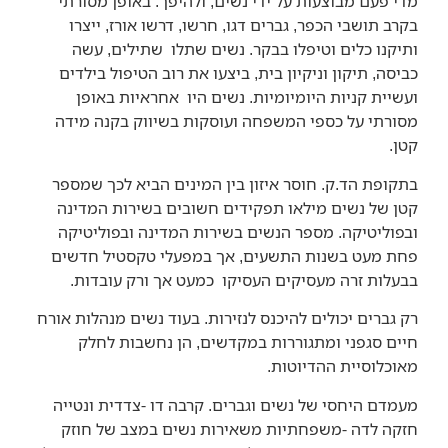
מדי פעם מבוצעות על ידי נשים, ולהיפך. באופן מסורתי
בקרב תושבי הכפר, גברים דגו, חרשו, דרשו אורז, ייצרו
ותיקנו כלים וטיפלו בבקר. נשים שתלו שתילים, עשה
כביסה, תיקון וניקיון בית, ביצעו את רוב הטיפול בילדים
ועשיית קניות היומיומיות. נשים היו אחראיות באופן
מסורתי על כספי המשפחה ועוסקות בשיווק בקנה מידה
קטן.
בתקופת הד.ק. חוסר איזון בין המינים הביא לכך שמספר
קטן של נשים מילאו תפקידים חשובים בשירות המדינה
ובפוליטיקה. מספר הנשים בשירות המדינה ובפוליטיקה
פחת מעט בשנות התשעים, אך במפעלי טקסטיל חדשים
בבעלות זרה מעסיקים העסיקו כמעט אך ורק עובדות.
רק גברים יכולים להיכנס לנזירות. בעוד נשים מנהלות אורח
חיים סגפני ומתגוררות במקדשים, הן נחשבות לחלק
מאוכלוסיית ההדיוטות.
מעמדם היחסי של נשים וגברים. קרבה דו -צדדית ונטייה
חזקה לדה -משפחתיות משאירות נשים במצב של חוזק