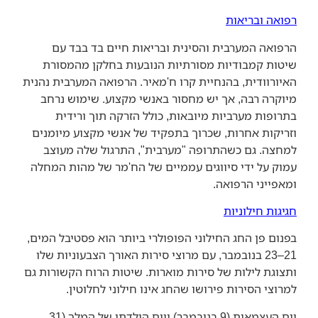
רפואה ובריאות
הרפואה המערבית והסינית ובריאות חיים בד בבד עם
שיטות קמבודיות מסורתיות הנובעות בחלקן מהמסורת
האיורוודית, בהנחיית קרו ח'מאיר. הרפואה המערבית נהנית
מיוקרה רבה, אך יש מחסור באנשי מקצוע. שימוש נרחב
בתרופות מערביות מיובאות, כולל הזרקה תוך ורידית
וזריקות אחרות, שכרוך בתפקיד של אנשי מקצוע מיומנים
למחצה. גם כשהתרופה "מערבית", התרגול שלה מעוצב
עמוק על ידי סיווגים עממיים של הח'מר של מהות המחלה
ומאפייני הרפואה.
חגיגות חילוניות
בפנום פן החג החילוני הפופולרי ביותר הוא פסטיבל המים,
21–23 בנובמבר, עם מרוצי סירות האורך הצבעוניות שלו
ותצוגת לילות של סירות מוארות. שיטות הרוח הקשורות גם
למרוצי הסירות פירושו שהחג אינו חילוני לחלוטין.
יום העצמאות (9 בנובמבר) ויום הולדתו של המלך (31