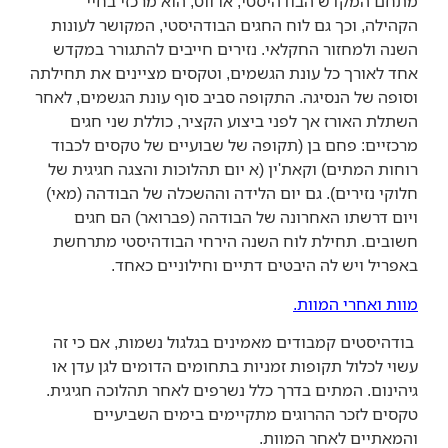
מתחם המקדש הבודהיסטי, או ווט, הוא מרכזי בחיי
הקהילה, וכך גם לוח החגים הבודהיסטי, המקושר לעונות
השנה ולמחזור החקלאי. נזירים חייבים להתגורר במקדש
אחד לאורך כל עונת הגשמים, וטקסים מציינים את תחילתה
וסופה של הנסיגה. התקופה סביב סוף עונת הגשמים, לאחר
השתלת האורז אך לפני ביצוע הקציר, כוללת שני חגים
מרכזיים: פחם בן (תקופה של שבועיים של טקסים לכבוד
רוחות המתים) וקאת'ין (א יום תהלוכות והצגה חגיגית של
חלוקי נזירים). גם יום הלידה וההשכלה של הבודהה (מאי)
ויום דרשתו האחרונה של הבודהה (פברואר) הם חגים
חשובים. תחילת לוח השנה הירחי הבודהיסטי מתרחשת
באפריל ויש לה היבטים דתיים וחילוניים כאחד.
מוות ואחרי המוות.
בודהיסטים קמבודים מאמינים בגלגול נשמות, אם כי זה
עשוי לכלול תקופות זמניות בתחומים הדומים לגן עדן או
גיהינום. המתים בדרך כלל נשרפים לאחר תהלוכה חגיגית.
טקסים לזכר ההרוגים מתקיימים בימים השביעיים
והמאתיים לאחר המוות.