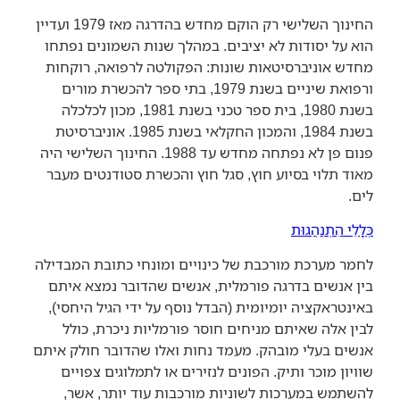
החינוך השלישי רק הוקם מחדש בהדרגה מאז 1979 ועדיין
הוא על יסודות לא יציבים. במהלך שנות השמונים נפתחו
מחדש אוניברסיטאות שונות: הפקולטה לרפואה, רוקחות
ורפואת שיניים בשנת 1979, בתי ספר להכשרת מורים
בשנת 1980, בית ספר טכני בשנת 1981, מכון לכלכלה
בשנת 1984, והמכון החקלאי בשנת 1985. אוניברסיטת
פנום פן לא נפתחה מחדש עד 1988. החינוך השלישי היה
מאוד תלוי בסיוע חוץ, סגל חוץ והכשרת סטודנטים מעבר
לים.
כְּלָלֵי הִתְנַהֲגוּת
לחמר מערכת מורכבת של כינויים ומונחי כתובת המבדילה
בין אנשים בדרגה פורמלית, אנשים שהדובר נמצא איתם
באינטראקציה יומיומית (הבדל נוסף על ידי הגיל היחסי),
לבין אלה שאיתם מניחים חוסר פורמליות ניכרת, כולל
אנשים בעלי מובהק. מעמד נחות ואלו שהדובר חולק איתם
שוויון מוכר ותיק. הפונים לנזירים או לתמלוגים צפויים
להשתמש במערכות לשוניות מורכבות עוד יותר, אשר,