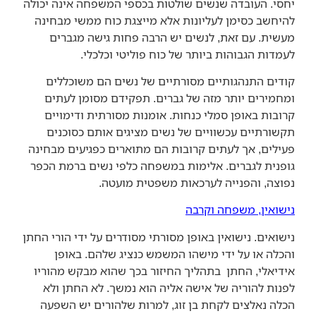
יחסי. העובדה שנשים שולטות בכספי המשפחה אינה יכולה
להיחשב כסימן לעליונות אלא מייצגת כוח ממשי מבחינה
מעשית. עם זאת, לנשים יש הרבה פחות גישה מגברים
לעמדות הגבוהות ביותר של כוח פוליטי וכלכלי.
קודים התנהגותיים מסורתיים של נשים הם משוכללים
ומחמירים יותר מזה של גברים. תפקידם מסומן לעתים
קרובות באופן סמלי כנחות. אומנות מסורתית ודימויים
תקשורתיים עכשוויים של נשים מציגים אותם כסוכנים
פעילים, אך לעתים קרובות הם מתוארים כפגיעים מבחינה
גופנית לגברים. אלימות במשפחה כלפי נשים ברמת הכפר
נפוצה, והפנייה לערכאות משפטית מועטה.
נישואין, משפחה וקרבה
נישואים. נישואין באופן מסורתי מסודרים על ידי הורי החתן
והכלה או על ידי מישהו המשמש כנציג שלהם. באופן
אידיאלי, החתן בתהליך החיזור בכך שהוא מבקש מהוריו
לפנות להוריה של אישה אליה הוא נמשך. לא החתן ולא
הכלה נאלצים לקחת בן זוג, למרות שלהורים יש השפעה