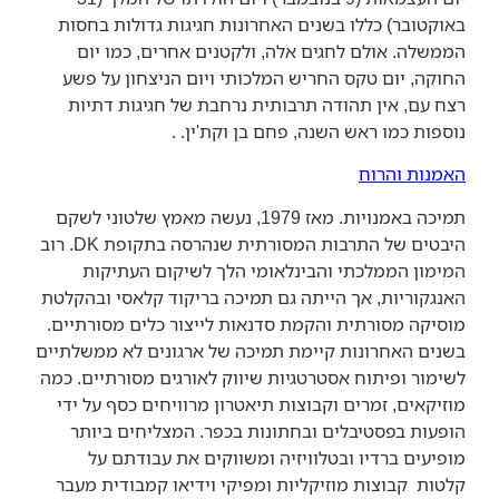
באוקטובר) כללו בשנים האחרונות חגיגות גדולות בחסות
הממשלה. אולם לחגים אלה, ולקטנים אחרים, כמו יום
החוקה, יום טקס החריש המלכותי ויום הניצחון על פשע
רצח עם, אין תהודה תרבותית נרחבת של חגיגות דתיות
נוספות כמו ראש השנה, פחם בן וקת'ין. .
האמנות והרוח
תמיכה באמנויות. מאז 1979, נעשה מאמץ שלטוני לשקם
היבטים של התרבות המסורתית שנהרסה בתקופת DK. רוב
המימון הממלכתי והבינלאומי הלך לשיקום העתיקות
האנגקוריות, אך הייתה גם תמיכה בריקוד קלאסי ובהקלטת
מוסיקה מסורתית והקמת סדנאות לייצור כלים מסורתיים.
בשנים האחרונות קיימת תמיכה של ארגונים לא ממשלתיים
לשימור ופיתוח אסטרטגיות שיווק לאורגים מסורתיים. כמה
מוזיקאים, זמרים וקבוצות תיאטרון מרוויחים כסף על ידי
הופעות בפסטיבלים ובחתונות בכפר. המצליחים ביותר
מופיעים ברדיו ובטלוויזיה ומשווקים את עבודתם על
קלטות קבוצות מוזיקליות ומפיקי וידיאו קמבודית מעבר