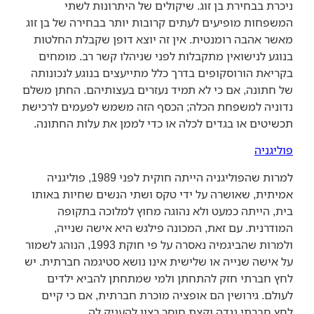
ניכרת בבחירת בן זוג. שיקולים של היתרונות לשתי
המשפחות מופיעים לעתים קרובות יותר בבחירה של בן זוג
מאשר אהבה רומנטית. אין זה יוצא דופן שקבלת החלטות
בנוגע לנישואין מתקבלות לפני שניהלו קשר רב. מומחים
בקריאת הורוסקופים בדרך כלל מתייעצים בנוגע לנכונותה
של חתונה, אם כי לא תמיד נעזרים בעצותיהם. החתן משלם
נדוניה למשפחת הכלה; הכסף הזה משמש לפעמים לרכישת
תכשיטים או בגדים לכלה או כדי לממן את עלות החתונה.
פוליגניה
למרות שהפוליגניה הייתה חוקית לפני 1989, פוליגניה
אמיתית, שאושרה על ידי טקס ושתי הנשים שחיות באותו
בית, הייתה כמעט ולא נהוגה מחוץ למלוכה בתקופה
המודרנית. עם זאת, המכונה פילגש היא אישה שנייה,
ולמרות שהביגמיה נאסרה על פי חוקת 1993, הנוהג לשמור
על אישה שנייה או שלישית אינו נושא סטיגמה חברתית. יש
לחץ חברתי חזק להתחתן ולמי שמתחתן להביא ילדים
לעולם. גירושין הם אופציה מוכרת חברתית, אם כי קיים
לחץ חברתי נגדה וקצת חוסר רצון להעניק לה.