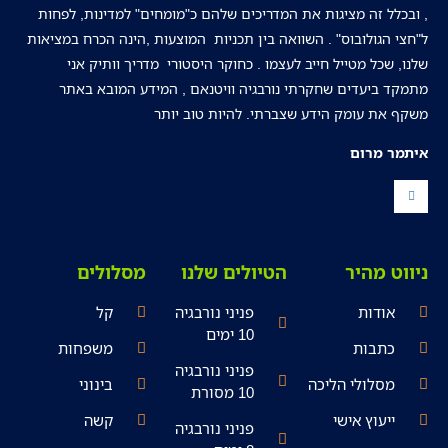
, ובכלל זה מציגות את המדריכים שלהם כ"מומחים" למדינות, לפחות
ל"חצי הגולובוס" . השוואה בין תכניות המוצעות ,הינה הכרח במציאות
שלנו, שכל מטייל חייב לעצמו . כחוקר היסטורי מדריך וותיק אני
מתמקד ביעדים שחקרתי נורבגיה וויטנאם , המידע המובא באתר
משקף את עומק הידע שצברתי. להיות טוב יותר
איתמר מרום
ניווט מהיר
הטיולים שלנו
מסלולים
אודות
פניני נורבגיה
קל
10 ימים
כתבות
משפחות
פניני נורבגיה
מסלולי הליכה
בינוני
10 מסורת
ייעוץ אישי
קשה
פניני נורבגיה