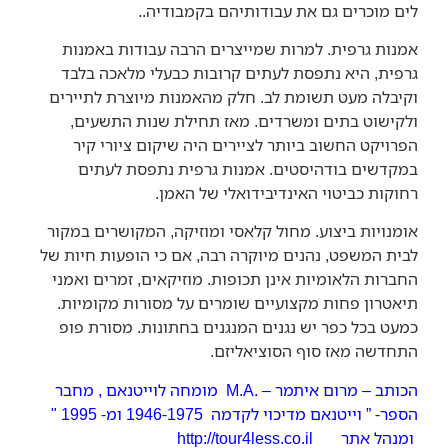
לים מוכרים גם את עבודותיהם בקמבודיה..
אמנות גרפית. למרות שמייצרים הרבה עבודות באמנות
גרפית, היא נתפסת לעתים קרובות כבעלי מלאכה בלבד
וקיבלה מעט תשומת לב. חלק מהאמנות מיוצרת לתיירים
ולקישוט בתים ומשרדים. מאז תחילת שנות התשעים,
הפרויקט החשוב ביותר לציירים היה שיקום ציורי קיר
במקדשים בודהיסטים. אמנות גרפית נתפסת לעתים
רחוקות כביטוי האינדיבידואלי של האמן.
אומנויות ביצוע. מחול קלאסי ומוזיקה, המקושרים במקור
לבית המשפט, נהנים מיוקרה רבה, אם כי הופעות חיות של
החברות הלאומיות אינן תכופות. מוזיקאים, זמרים ואמני
תיאטרון פחות מקצועיים שומרים על מסורות מקומיות.
כמעט בכל כפר יש נגנים המנגנים בחתונות. מסורת פופ
התחדשה מאז סוף הסוציאליזם.
הכותב – מרום איתמר – .M.A מומחה לוייטנאם , מחבר
הספר- ” וייטנאם מדיכוי לקדמה 1946-1975 ומ- 1995 "
ומנהל אתר
http://tour4less.co.il