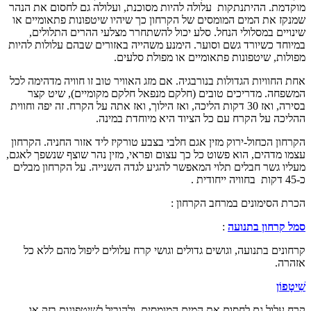
מת. ההיתנתקות עלולה להיות מסוכנת, ועלולה גם לחסום את הנהר
ז את המים המומסים של הקרחון כך שיהיו שיטפונות פתאומיים או
יים במסלולי הנחל. סלע יכול להשתחרר מצלעי ההרים התלולים,
חד כשיורד גשם וסוער. הימנע משהייה באזורים שבהם עלולות להיות
ות, שיטפונות פתאומיים או מפולת סלעים.
החוויות הגדולות בנורבגיה. אם מזג האוויר טוב זו חוויה מדהימה לכל
חה. מדריכים טובים (חלקם מנפאל חלקם מקומיים), שיט קצר
בסירה, ואז 30 דקות הליכה, ואז הילוך, ואז אתה על הקרח. זה יפה וחווית
כה על הקרח עם כל הציוד היא מיוחדת במינה.
ון הכחול-ירוק מזין אגם חלבי בצבע טורקיז ליד אזור החניה. הקרחון
 מדהים, הוא פשוט כל כך עצום ופראי, מזין נהר שוצף שנשפך לאגם,
ו גשר חבלים תלוי המאפשר להגיע לגדה השנייה. על הקרחון מבלים
 הסימונים במרחב הקרחון :
קרחון בתנועה
:
נים בתנועה, וגושים גדולים וגושי קרח עלולים ליפול מהם ללא כל
ה.
פוֹן
עלול גם לחסום את המים המומסים, ולהוביל לשיטפונות בזק או