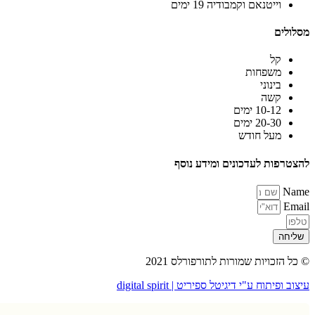
וייטנאם וקמבודיה 19 ימים
לים
קל
משפחות
בינוני
קשה
10-12 ימים
20-30 ימים
מעל חודש
רפות לעדכונים ומידע נוסף
N
E
חה
הזכויות שמורות לתורפורלס 2021
ופיתוח ע"י דיגיטל ספיריט | digital spirit