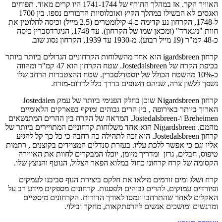
האוויר הקר. אז במהלך החורף של 1741-1744 היו קרים מאוד. תפוחים
ואגסים לא הבשילו במהלך הקיץ ואוכלוסיות הדבורים נספו. בין 1700
ל-1748, הקרחון נע קדימה כ-4 קילומטרים (2.5 מייל) וכיסה לחלוטין את
חוות "ניגארד" (ומכאן שמו של הקרחון). עד 1748, הניגרדסברין כיסה
קרחון igardsbreen הוא אחד מהשלוחות הקרחוניים הגדולים ביותר ביותר
בכיפת הקרח של Jostedalsbreen. שטח הקרחון הוא 47 קמ"ר ומהווה
כ-10% מהשטח הכולל של יוסטדלסברין. שטח ההצטברות הרחב שלו
 ללשון צרה, שניהם חשופים בדרך כלל לדרום-מזרח.
קרחון Nigardsbreen שוכן בחלק הפנימי ביותר של עמק Jostedalen
ך ביותר באירופה , בין הרים גבוהים ומוקף בפארקים הלאומיים
Breheimen ו-Jostedalsbreen. המראה של הקרח בין ההרים המתנשאים
מהמם. Nigardsbreen הוא אחד משלוחות קרחוניים המתויירים ביותר של
קרחון Jostedalsbreen. הוא זכה לתהילה כה רחבה כי כל כך קל להגיע
 וגם כי אפשר ללכת עליו. בעזרת סנדלים המצוידים בקוצנים , רתמות
ס, חבלים, גרזן ומדריך מיומן, יוכלו המבקרים לחוות את האווירה
מה של קרח קרחוני כחול במלוא הפאר הצלול, הנוטף והנוצץ שלו.
ושלג ומים זורמים מילאו את חלקם ביצירת הנוף סביבנו לעמקים
רדים עמוקים, להרים גבוהים ולפסגות. קרחונים מספקים מידע רב על
ים לאחר שהתרחבו ונמסו לאורך הדורות. הקרחונים מיסטיים
שים ומושכים אנשים להרפתקאות, מחקר ובילוי.