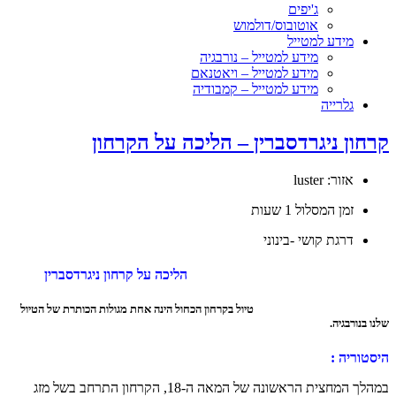
ג'יפים
אוטובוס/דולמוש
מידע למטייל
מידע למטייל – נורבגיה
מידע למטייל – ויאטנאם
מידע למטייל – קמבודיה
גלרייה
ון ניגרדסברין – הליכה על הקרחון
אזור: luster
זמן המסלול 1 שעות
דרגת קושי -בינוני
הליכה על קרחון ניגרדסברין
ל בקרחון הכחול הינה אחת מגולות הכותרת של הטיול
נורבגיה.
וריה :
במהלך המחצית הראשונה של המאה ה-18, הקרחון התרחב בשל מזג