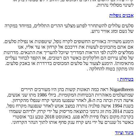
וי מסלולי נהרות.
ם נופלות
ם עלולים להשתחרר לפתע מצלעי ההרים התלולים, במיוחד במקרה
שם ומזג אוויר גרוע.
ע משהייה באזורים החשופים לקרח נופל, שיטפונות או נפילת סלעים.
תם מתכוונים לעשות את דרככם אל קרחון או עד אליו, אנו
צים ללכת לפי הוראות המדריך שיוכל להעריך את התנאים. מדרונות
לע עירום הם חלקלקים כאשר הם רטובים, אז הקפד לבחור נעליים
מות!. הימנע לצעוד על סלעים המכוסים בדרדרת או באבק סלעים.
מתקון בטוח להחלקה .
חות
:
Nigardbreen ראה כמה תאונות קשות בהן היו מעורבים תיירים
שמתעלמים מאזהרות הבטיחות המקומיות. ביולי 1986 מתו שני אנשים,
אישה דנית ובתה בת ה-8, לאחר שנפגעו מגושי קרח שנפלו מהקרחון.
בשנת 1994 אישה פולניה נותרה במצב אנוש לאחר שנפגעה מקרח נופל.
בשנת 2014 מת זוג גרמני כתוצאה מריסוק על ידי קרח; ילדיהם שעמדו
בקרבת מקום ניצלו פיזית ללא פגע. באוגוסט 2018 טבע גבר אוסטרי
 גל שנגרם על ידי גוש קרח ענק סחף אותו לתוך הנהר הקרחוני.
 וציוד