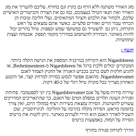
האוויר משתנה ללא הרף גם בקיץ וגם בחורף. עליכם להעריך את מזג
יר ואת תנאי הטיול בעצמכם, כמו גם את הצורה והכישורים האישיים
, ולבחור את הלבוש והציוד המתאימים. נעלי הליכה טובות הן
י עבור הרים ואזורים סלעיים. כאשר אתם נמצאים על ראש
ון, ניתן גם להצטייד גם במשקפי שמש וכפפות. טיול בהרים יכול
ת מאתגר. הבחירה להשתמש במדריך מקומי תספק אבטחה ועצות
שיות.
 :
Nigardsbreen הוא הקרחון בנורבגיה המספק את הגישה הקלה ביותר.
המבקרים יכולים ללכת ברגל אל Nigardsbreen מ-Breheimsenteret, או
ע חלקית לשם ברכב בכביש האגרה אל החניון הצמוד לאגם
Nigardsbrevatnet. מהאגם אפשר לנסוע בסירה למרחק קצר, אך הקטע
ן מצריך בכל מקרה טיול רגלי של כ-40 דקות.
שירות סירות פועל על אגם Nigardsbrevatnet בין יוני לספטמבר. פתיחת
רת העונה תלויים במפלס המים של האגם, כך שהתאריכים המדויקים
ים להשתנות. הסירה נמצאת בשירות רציף במהלך היום, ואין צורך
נה מראש. הסירה מקלה בהרבה על ההליכה לניגרדסברין, שכן
ל לאורך האגם הוא הררי ולעתים מאתגר. ניתן לקנות את כרטיס
ה על המזח, באמצעות כרטיס
 לקרחון סגורה בחורף