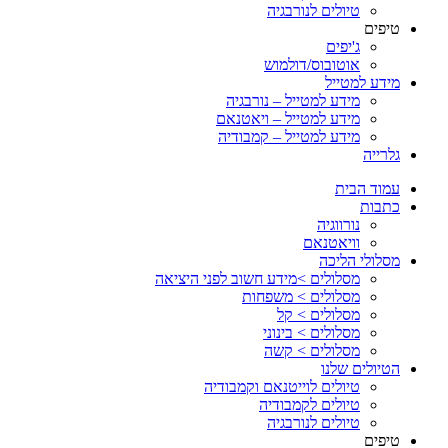
טיולים לנורבגיה
טיפים
ג'יפים
אוטובוס/דולמוש
מידע למטייל
מידע למטייל – נורבגיה
מידע למטייל – ויאטנאם
מידע למטייל – קמבודיה
גלרייה
עמוד הבית
כתבות
נורווגיה
וויאטנאם
מסלולי הליכה
מסלולים >מידע חשוב לפני היציאה
מסלולים > משפחות
מסלולים > קל
מסלולים > בינוני
מסלולים > קשה
הטיולים שלנו
טיולים לוייטנאם וקמבודיה
טיולים לקמבודיה
טיולים לנורבגיה
טיפים