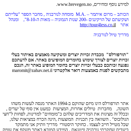
וסף ומחירים, www.brevegen.no.
הכותב – מרום איתמר – .M.A מומחה לנורבגיה , מחבר הספר "עלייתם
ושקיעתם של הויקינגים -200 שנות הגמוניה – מאות ה-8-10", ומנהל
ר
.il
http://tour4less.co
ך טיול לנורבגיה
פורלס" מכבדת זכויות יוצרים ומשקיעה מאמצים באיתור בעלי
ות יוצרים לצורך שימוש בחומרים המופיעים באתר. אם לדעתכם
ה זכותכם כבעלי זכויות יוצרים בחומר המופיע באתר זה, הנכם
שים לפנות באמצעות דואר אלקטרוני
maromit@zahav.net.il
אתר תורפורלס הינו מיזם שהוקם ב-1994 האתר מנסה לעשות משהו
ה, מחברות טיולים אחרות, המציעות כמעט אין סוף של יעדים ,
ל זה מציגות את המדריכים שלהם כ"מומחים" למדינות, לפחות ל"חצי
ובוס" . השוואה בין תכניות המוצעות ,הינה הכרח במציאות שלנו,
מטייל חייב לעצמו . כחוקר היסטורי מדריך וותיק אני מתמקד
ים שחקרתי נורבגיה וויטנאם , המידע המובא באתר משקף את עומק