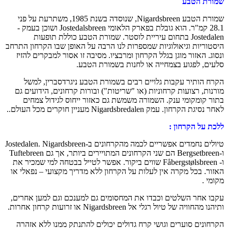
רת הטבע
שמורת הטבע Nigardsbreen, שנוסדה בשנת 1985, משתרעת על פני
28.1 קמ"ר. הוא גובלת בפארק הלאומי Jostedalsbreen ושוכן בעמק -
Jostedalen בתחום עיריית לוסטר. שמורת הטבע כוללת תופעות
וריות וגיאולוגיות שמספרות לנו הרבה על האופן שבו הקרחון התרחב
ג. האזור מוגן בגלל הקרחון ומרבציו. מסיבה זו אסור למבקרים להזיז
ם, לפגוע בצמחייה או לחנות בשמורת הטבע.
 הותיר עקבות גלויים רבים בשמורת הטבע ניגרדסברין, למשל
ות, רצועות קרחוניות (או "שריטות") ובורות קרחונים, הידועים גם
 קומקומי ענק. השמורה משמשת גם כאזור ייחוס לגידול צמחים
 הקרחון. עמק Nigardsbredalen מעניין חוקרים מכל העולם..
 על הקרחון :
טיולים נחמדים אפשריים לכמה מהקרחונים ב-Jostedalen. Nigardsbreen
ו-Bergsetbreen הם שני הקרחונים המתויירים ביותר, אך גם Tuftebreen
ו- Fåbergstølsbreen שווים ביקור. אפשר לטייל בבטחה למי שמכיר את
ר. בכל מקרה אין לעלות על הקרחון ללא מדריך מקצועי – נפאלי או
י .
 אחר השלטים וכבדו את המחסומים גם למענכם וגם למען אחרים,
חוויה של טיול רגלי אל Nigardsbreen או זרועות קרחון אחרות.
ונים סוערים וגושי קרח גדולים יכולים להתנתק ממנו ללא אזהרה