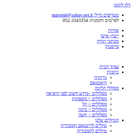
לתוכן
מעדיפים מייל: maromit@zahav.net.il‏
לפרטים והזמנות: 052-3343354
אודות
ייעוץ אישי
מכתבי תודה
פייסבוק
עמוד הבית
כתבות
נורווגיה
וויאטנאם
מסלולי הליכה
מסלולים >מידע חשוב לפני היציאה
מסלולים > משפחות
מסלולים > קל
מסלולים > בינוני
מסלולים > קשה
הטיולים שלנו
טיולים לוייטנאם וקמבודיה
טיולים לקמבודיה