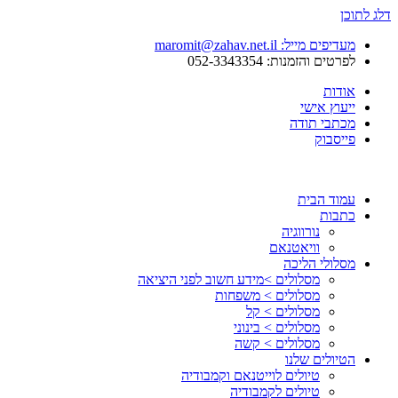
דלג לתוכן
מעדיפים מייל: maromit@zahav.net.il‏
לפרטים והזמנות: 052-3343354
אודות
ייעוץ אישי
מכתבי תודה
פייסבוק
עמוד הבית
כתבות
נורווגיה
וויאטנאם
מסלולי הליכה
מסלולים >מידע חשוב לפני היציאה
מסלולים > משפחות
מסלולים > קל
מסלולים > בינוני
מסלולים > קשה
הטיולים שלנו
טיולים לוייטנאם וקמבודיה
טיולים לקמבודיה