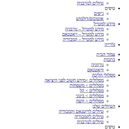
טיולים לנורבגיה
טיפים
ג'יפים
אוטובוס/דולמוש
מידע למטייל
מידע למטייל – נורבגיה
מידע למטייל – ויאטנאם
מידע למטייל – קמבודיה
גלרייה
עמוד הבית
כתבות
נורווגיה
וויאטנאם
מסלולי הליכה
מסלולים >מידע חשוב לפני היציאה
מסלולים > משפחות
מסלולים > קל
מסלולים > בינוני
מסלולים > קשה
הטיולים שלנו
טיולים לוייטנאם וקמבודיה
טיולים לקמבודיה
טיולים לנורבגיה
טיפים