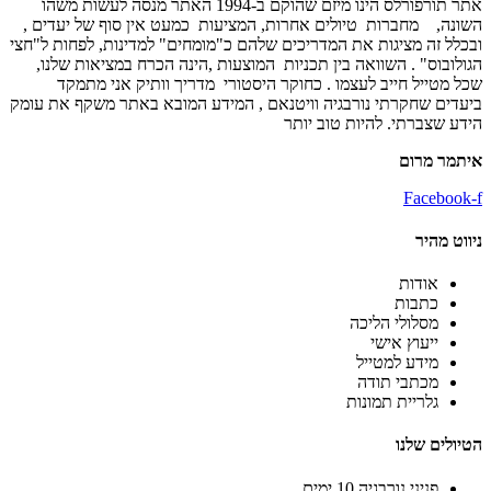
אתר תורפורלס הינו מיזם שהוקם ב-1994 האתר מנסה לעשות משהו
השונה, מחברות טיולים אחרות, המציעות כמעט אין סוף של יעדים ,
ובכלל זה מציגות את המדריכים שלהם כ"מומחים" למדינות, לפחות ל"חצי
הגולובוס" . השוואה בין תכניות המוצעות ,הינה הכרח במציאות שלנו,
שכל מטייל חייב לעצמו . כחוקר היסטורי מדריך וותיק אני מתמקד
ביעדים שחקרתי נורבגיה וויטנאם , המידע המובא באתר משקף את עומק
הידע שצברתי. להיות טוב יותר
איתמר מרום
Facebook-f
ניווט מהיר
אודות
כתבות
מסלולי הליכה
ייעוץ אישי
מידע למטייל
מכתבי תודה
גלריית תמונות
הטיולים שלנו
פניני נורבגיה 10 ימים