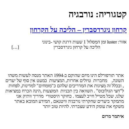
קטגוריה:
נורבגיה
קרחון ניגרדסברין – הליכה על הקרחון
אזור: luster זמן המסלול 1 שעות דרגת קושי -בינוני
הליכה על קרחון ניגרדסברין […]
אתר תורפורלס הינו מיזם שהוקם ב-1994 האתר מנסה לעשות משהו
השונה, מחברות טיולים אחרות, המציעות כמעט אין סוף של יעדים
, ובכלל זה מציגות את המדריכים שלהם כ"מומחים" למדינות, לפחות
ל"חצי הגולובוס" . השוואה בין תכניות המוצעות ,הינה הכרח במציאות
שלנו, שכל מטייל חייב לעצמו . כחוקר היסטורי מדריך וותיק אני
מתמקד ביעדים שחקרתי נורבגיה וויטנאם , המידע המובא באתר
משקף את עומק הידע שצברתי. להיות טוב יותר
איתמר מרום