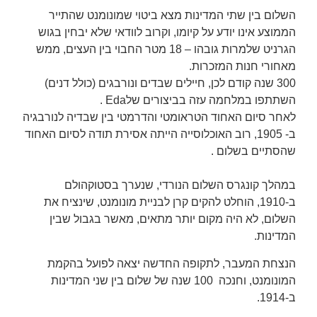
השלום בין שתי המדינות מצא ביטוי שמונומנט שהתייר
הממוצע אינו יודע על קיומו, וקרוב לוודאי שלא יבחין בגוש
הגרניט שלמרות גובהו – 18 מטר החבוי בין העצים, ממש
מאחורי חנות המזכרות.
300 שנה קודם לכן, חיילים שבדים ונורבגים (כולל דנים)
השתתפו במלחמה עזה בביצורים שלEda .
לאחר סיום האחוד הטראומטי והדרמטי בין שבדיה לנורבגיה
ב- 1905, רוב האוכלוסייה הייתה אסירת תודה לסיום האחוד
שהסתיים בשלום .
במהלך קונגרס השלום הנורדי, שנערך בסטוקהולם
ב-1910, הוחלט להקים קרן לבניית מונומנט, שינציח את
השלום, לא היה מקום יותר מתאים, מאשר בגבול שבין
המדינות.
הנצחת המעבר, לתקופה החדשה יצאה לפועל בהקמת
המונומנט, וחנכה 100 שנה של שלום בין שני המדינות
ב-1914.