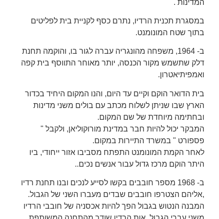
המדינות .
במסגרת תכנית הרדיו, נתרם כסף לקניית בית לפליטים
בתוך שטח המונומנט.
ב- 1964, משפחה מהונגריה עברה לגור בו, והוקמה תחנת
דלק שתשמש מקור הכנסה, יותר מאוחר התווסף בית קפה
ואמפיתיאטרון.
בית הדואר הוקם וקיים עד היום, והנו המקום היחיד בכדור
הארץ שבו שניתן לשלוח מכתב עם בולים משני מדינות
ובחתימה מיוחדת של שם המקום.
המבקר יכול להיות חבר במדינת מורוקוליאן, ולקבל "
פספורט " במשרד התיירות במקום.
לאחר הקמת המונומנט התפתח מסביבו אזור ייחודי, ביו
היתר הוקם מרכז גדול עבור אנשים נכים..
ב- 1968 מספר חובבים בקשו לסייע לנכים ובנו תחנת רדיו
,אליהם הצטרפו חובבים שבדים מעברו השני של הגבול.
המבנה הנטוש בגבול הפך להיות אכסניה של חובבי הרדיו
משני עברי הגבול. אות הרדיו שודר מהתחנה המשותפת,