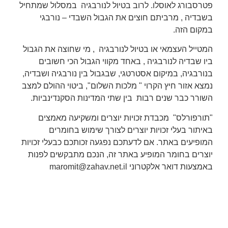
פטרסבורג לאוסלו. לרוב ב
טיול לנורבגיה
במסלול שמתחיל
בשבדיה , מרביתם חוצים את הגבול השבדי – נורבגי
במקום הזה.
המטייל העצמאי או בטיול לנורבגיה , מי שחוצה את הגבול
ביו שבדיה לנורבגיה , באחד מקווי הגבול הכי חשובים
בנורבגיה, במיקום אסטרטגי, שבגבול בין נורבגיה ושבדיה,
נמצא אזור חיץ הקרוי " מלכות השלום", ביטוי ההולם למצב
השורר כבר שנים רבות בין שתי המדינות הסקנדינביות.
"
תורפורלס" מכבדת זכויות יוצרים ומשקיעה מאמצים
באיתור בעלי זכויות יוצרים לצורך שימוש בחומרים
המופיעים באתר. אם לדעתכם נפגעה זכותכם כבעלי זכויות
יוצרים בחומר המופיע באתר זה, הנכם מתבקשים לפנות
באמצעות דואר אלקטרוני
maromit@zahav.net.il