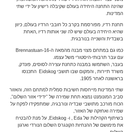
שהינה התחנה היחידה בעולם שקיבלה רישיון על ידי שתי
המדינות.
תחנת רדיו, מפורסמת בקרב כל חובבי הרדיו בעולם, כיוון
שהיא היחידה בעולם שיש לה שני אותות רדיו ,האחת
בשבדית והשנייה בנורבגית.
כמו גם במתחם מצוי מבנה מהמאה ה-16-Brennastuan
עם עבר תרבותי-היסטורי משל עצמו.
בעבר, השתמשו במבנה כתחנת עצירה לסוסים, פונדק,
משרד תיירות , והמקום שבו תושבי Eidskog התכנסו
בראשונה לאחר 1905.
שתי המדינות מייחסות חשיבות סמלית למתחם הזה, והאזור
סביב המונומנט נמצא תחת שמירה של "ידידי אזור השלום",
הכוח מורכב מתושבי שבדיה ונורבגיה, שמתפקידו לפקח על
שמירה ואחזקה של האזור,
בשיתוף הקהילות של Eda , ו- Eidskog, על מנת להבטיח
את מימושם של ההנחיות הקונגרס השלום הנורדי וארגון