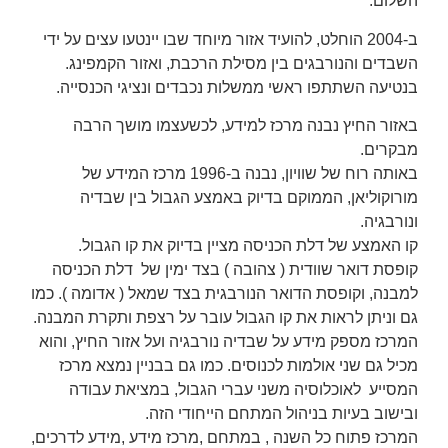
השלום.
ב-2004 הוחלט, להועיד אזור מיוחד שבו יינטעו עצים על ידי
השבדים והנורבגים בין מסילת הרכבת, ואזור הקמפינג.
בנטיעה השתתפו ראשי ממשלות נכבדים ונציגי הכנסייה.
באזור החיץ נבנה מרכז למידע, לכשעצמו מושך הרבה
מבקרים.
באותה רוח של שוויון, נבנה ב-1996 מרכז המידע של
מורוקוליאן, הממוקם בדיוק באמצע הגבול בין שבדיה
ונורבגיה.
קו האמצע של דלת הכניסה מציין בדיוק את קו הגבול.
קופסת דואר שוודית ( צהובה ) בצד ימין של דלת הכניסה
למבנה, וקופסת הדואר הנורבגית בצד שמאל ( אדומה ). כמו
גם וניתן לראות את קו הגבול עובר על רצפת ותקרת המבנה.
המרכז מספק מידע על שבדיה נורבגיה ועל אזור החיץ, והוא
מכיל גם שני אולמות לכנוסים. כמו גם בבניין נמצא מרכז
המסייע לאוכלוסיה משני עברי הגבול, במציאת עבודה
ובישוב בעיות בניהול המתחם הייחודי הזה.
המרכז פתוח כל השנה , במתחם ,מרכז מידע ,מידע לדרכים,