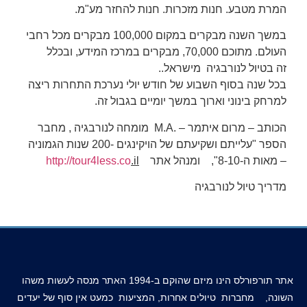
המרת מטבע. חנות מזכרות. חנות להחזר מע"מ.
במשך השנה מבקרים במקום 100,000 מבקרים מכל רחבי
העולם. מתוכם 70,000, מבקרים במרכז המידע, ובכלל
זה
בטיול לנורבגיה
מישראל..
בכל שנה בסוף השבוע של חודש יולי נערכת התחרות ריצה
למרחק בינוני וארוך במשך יומיים בגבול זה.
הכותב – מרום איתמר – .M.A מומחה לנורבגיה , מחבר
הספר "עלייתם ושקיעתם של הויקינגים -200 שנות הגמוניה
– מאות ה-8-10", ומנהל אתר
.il
http://tour4less.co
מדריך טיול לנורבגיה
אתר תורפורלס הינו מיזם שהוקם ב-1994 האתר מנסה לעשות משהו
השונה, מחברות טיולים אחרות, המציעות כמעט אין סוף של יעדים