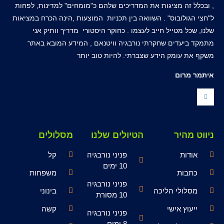
, ובכלל זה מציגות את המדריכים שלהם כ"מומחים" למדינות, לפחות
ל"חצי הגולובוס" . השוואה בין תכניות המוצעות ,הינה הכרח במציאות
שלנו, שכל מטייל חייב לעצמו . כחוקר היסטורי מדריך וותיק אני
מתמקד ביעדים שחקרתי נורבגיה וויטנאם , המידע המובא באתר
משקף את עומק הידע שצברתי. להיות טוב יותר
איתמר מרום
ניווט מהיר
הטיולים שלנו
מסלולים
אודות
פניני נורבגיה
קל
10 ימים
כתבות
משפחות
פניני נורבגיה
מסלולי הליכה
בינוני
10 מסורת
ייעוץ אישי
קשה
פניני נורבגיה
8 ימים