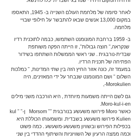
זה היה המקום היחידי שנורבגי ושבדית יכלו להינשא.
לאחר סיומה של מלחמת העולם השנייה ב- 1945, התאספו
במקום 13,000 אנשים שבאו להתבשר על חילופי שבויי
מלחמה.
ב- 1959 ברחבת המונומנט השתמשו, כבמה לתוכנית רדיו
שנקראה," חוצה גבולות", זו הייתה הפקה משותפת
שבדית-נורבגית . שני ראשי הממשלות השתתפו בשידור
הפתיחה של תכנית הרדיו.
במעמד זה, כונה אזור החיץ הזה בין שתי המדינות, " כמלכות
השלום " ושם המונומנט שנבחר על ידי המאזינים, היה
Morokulien-,
גם לשם הייתה משמעות מיוחדת , היא הורכבה משני מילים
Moro-kul-i-en.
כאשר Moro פירושו משעשע בנורבגית "" Morsom ן-" kul "
Kulien פירושו משעשע בשבדית. ומשמעותו הכוללת היא
בכפילות הפירוש ובשוויון משעשע-משעשע . כמה פשוט
וכמה ממצה הרעיון של השוויוניות והשיתוף ההדדי בין שני