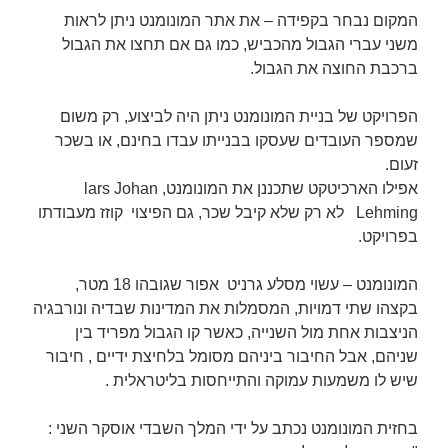
המקום נבחר בקפידה – את אתר המונומנט ניתן לראות
משני עברי הגבול מהכביש, כמו גם אם תחצו את הגבול
ברכבת החוצה את הגבול.
הפרויקט של בניית המונומנט ניתן היה לביצוע, רק משום
שמספר העובדים שעסקו בבנייתו עבדו בחינם, או בשכר
זעום.
אפילו הארכיטקט שתכננן את המונומנט, lars Johan
Lehming לא רק שלא קיבל שכר, גם הפיצוי קוזז מעבודתו
בפרויקט.
המונומנט – עשוי מסלע גרניט אפור שגובהו 18 מטר,
בקצהו שתי דמויות, המסמלות את המדינות שבדיה ונורבגיה
הניצבות אחת מול השנייה, כאשר קו הגבול מפריד בין
שניהם, אבל החיבור ביניהם מסומל בלחיצת ידיים , חיבור
שיש לו משמעות עמוקה והתייחסות בליטראלית .
בחזית המונומנט נכתב על ידי המלך השבדי אוסקר השני :