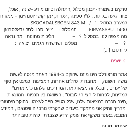
טרקים בשמורה-תכנון מסלול ,התחלה וסיום מידע -שינה , אוכל,
ציוד,הגעה בקתות , לו"ז ספינה , עלויות, זמן וקושי יוטנהיימן – ממזרח
למערב מסלול ו' SKOGADALSBOEN 843 M /
LEIRVASSBU 1400 המסלול : מיירווסבו לסקוגדאלסבואן
מה מצפה לנו במסלול ? – הליכות מתונות מה נראה
? – מפלים ושרשרת אגמים יציאה :
ליוורסבו […]
←
ישנים
אתר תורפורלס הינו מיזם שהוקם ב-1994 האתר מנסה לעשות
משהו השונה, מחברות טיולים אחרות, המציעות כמעט אין סוף
של יעדים , ובכלל זה מציגות את המדריכים שלהם כ"מומחים"
למדינות, לפחות ל"חצי הגולובוס" . השוואה בין תכניות המוצעות
,הינה הכרח במציאות שלנו, שכל מטייל חייב לעצמו . כחוקר היסטורי
מדריך וותיק אני מתמקד ביעדים שחקרתי נורבגיה וויטנאם , המידע
המובא באתר משקף את עומק הידע שצברתי. להיות טוב יותר
איתמר מרום