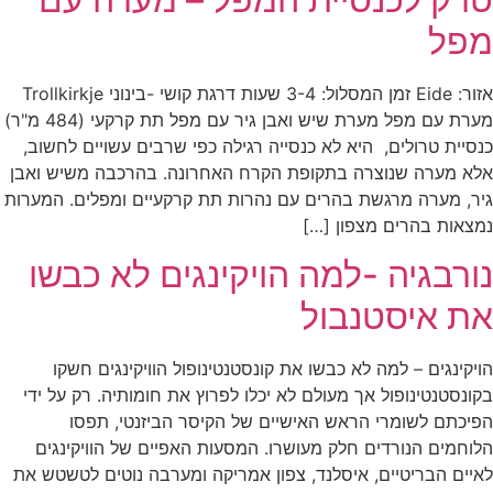
מפל
אזור: Eide זמן המסלול: 3-4 שעות דרגת קושי -בינוני Trollkirkje
מערת עם מפל מערת שיש ואבן גיר עם מפל תת קרקעי (484 מ"ר)
כנסיית טרולים, היא לא כנסייה רגילה כפי שרבים עשויים לחשוב,
אלא מערה שנוצרה בתקופת הקרח האחרונה. בהרכבה משיש ואבן
גיר, מערה מרגשת בהרים עם נהרות תת קרקעיים ומפלים. המערות
נמצאות בהרים מצפון […]
נורבגיה -למה הויקינגים לא כבשו
את איסטנבול
הויקינגים – למה לא כבשו את קונסטנטינופול הוויקינגים חשקו
בקונסטנטינופול אך מעולם לא יכלו לפרוץ את חומותיה. רק על ידי
הפיכתם לשומרי הראש האישיים של הקיסר הביזנטי, תפסו
הלוחמים הנורדים חלק מעושרו. המסעות האפיים של הוויקינגים
לאיים הבריטיים, איסלנד, צפון אמריקה ומערבה נוטים לטשטש את