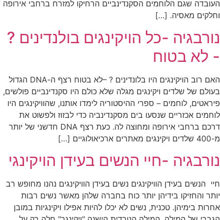
העובדה שגם הלוחמים הסקנדינביים הרחיקו למזרח ברחבי אירופה
וחלקים מאסיה. […]
נורבגיה -כל הויקינגים בולנדינים ?
- לא בטוח
האם רוב הויקינגים היו בלונדינים ? –לא בטוח רצף ה-DNA הגדול
בעולם של שלדים ויקינגים מגלה שלא כולם היו סקנדינביים פולשים,
פיראטים, לוחמים – ספרי ההיסטוריה לימדו אותנו, שהוויקינגים היו
לוחמים אכזריים שנסעו בים מסקנדינביה כדי לבזוז ולפשוט את
דרכם ברחבי אירופה ומחוצה לה. כעת רצף DNA חדשני של יותר
מ-400 שלדים ויקינגים מאתרים ארכיאולוגיים […]
נורבגיה -חיי הנשים בעידן הויקינגי
חיי הנשים בעידן הוויקינגים נשים בעידן הוויקינגים נהנו מחופש רב
יותר והחזיקו בידיהן יותר כוח בחברה שלהן מאשר נשים רבות
אחרות בימיהן. טכנית, נשים לא יכלו להיות אפילו ויקינגיות במובן
הגברי של המילה .המילה הנורדית הישנה "ויקינגר" חלה רק על