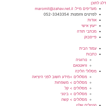
דלג לתוכן
מעדיפים מייל: maromit@zahav.net.il‏
לפרטים והזמנות: 052-3343354
אודות
ייעוץ אישי
מכתבי תודה
פייסבוק
עמוד הבית
כתבות
נורווגיה
וויאטנאם
מסלולי הליכה
מסלולים >מידע חשוב לפני היציאה
מסלולים > משפחות
מסלולים > קל
מסלולים > בינוני
מסלולים > קשה
הטיולים שלנו