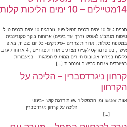
14מטיילים – 10 ימים הליכות קלות
תכנית טיול 10 ימים תכנית הטיול פניני נורבגיה 10 ימים תכנית טיול
טיסות מנתב"ג לאוסלו (דרך יעד ביניים) ארוחות בוקר סקנדינבית
במלונות כלולות , ארוחות צהרים –פיקניקים- כל יום נצטייד, באופן
אישי , בסופרמרקט לקניית מצרכים ארוחת צהריים , 4 ארוחות ערב
כלולות במחיר אוטובוס תיירים ממוזג 9 הפלגות – במעבורות
בפיורדים אגרות כבישים ומנהרות […]
קרחון ניגרדסברין – הליכה על
הקרחון
אזור: luster זמן המסלול 1 שעות דרגת קושי -בינוני
הליכה על קרחון ניגרדסברין
[…]
טרק לכנסיית המפל – מערה עם