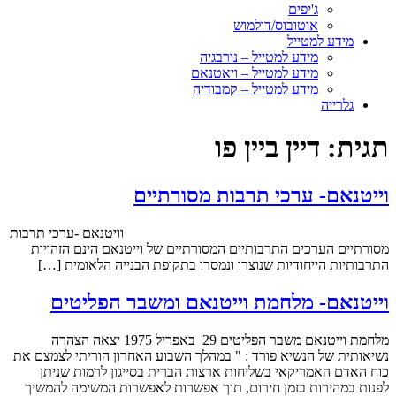
ג'יפים
אוטובוס/דולמוש
מידע למטייל
מידע למטייל – נורבגיה
מידע למטייל – ויאטנאם
מידע למטייל – קמבודיה
גלרייה
תגית:
דיין ביין פו
וייטנאם- ערכי תרבות מסורתיים
וויטנאם -ערכי תרבות
מסורתיים הערכים התרבותיים המסורתיים של וייטנאם הינם הזהויות
התרבותיות הייחודיות שנוצרו ונמסרו בתקופת הבנייה הלאומית […]
וייטנאם- מלחמת וייטנאם ומשבר הפליטים
מלחמת וייטנאם משבר הפליטים 29 באפריל 1975 יצאה הצהרה
נשיאותית של הנשיא פורד : " במהלך השבוע האחרון הוריתי לצמצם את
כוח האדם האמריקאי בשליחות ארצות הברית בסייגון לרמות שניתן
לפנות במהירות בזמן חירום, תוך אפשרות לאפשרות המשימה להמשיך