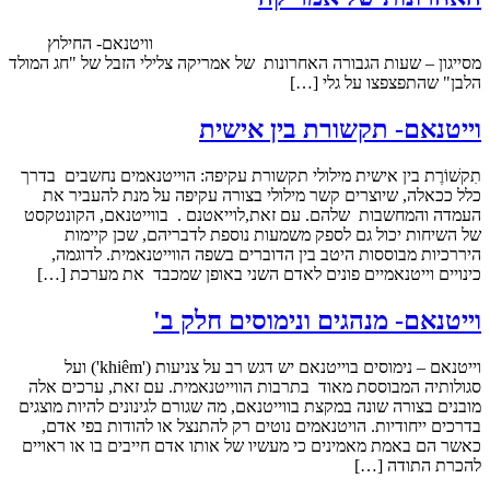
וויטנאם- החילוץ
מסייגון – שעות הגבורה האחרונות של אמריקה צלילי הזבל של "חג המולד
הלבן" שהתפצפצו על גלי […]
וייטנאם- תקשורת בין אישית
תִקשׁוֹרֶת בין אישית מילולי תקשורת עקיפה: הוייטנאמים נחשבים בדרך
כלל ככאלה, שיוצרים קשר מילולי בצורה עקיפה על מנת להעביר את
העמדה והמחשבות שלהם. עם זאת,לוייאטנם . בווייטנאם, הקונטקסט
של השיחות יכול גם לספק משמעות נוספת לדבריהם, שכן קיימות
היררכיות מבוססות היטב בין הדוברים בשפה הווייטנאמית. לדוגמה,
כינויים וייטנאמיים פונים לאדם השני באופן שמכבד את מערכת […]
וייטנאם- מנהגים ונימוסים חלק ב'
וייטנאם – נימוסים בוייטנאם יש דגש רב על צניעות ('khiêm') ועל
סגולותיה המבוססת מאוד בתרבות הווייטנאמית. עם זאת, ערכים אלה
מובנים בצורה שונה במקצת בווייטנאם, מה שגורם לגינונים להיות מוצגים
בדרכים ייחודיות. הויטנאמים נוטים רק להתנצל או להודות בפי אדם,
כאשר הם באמת מאמינים כי מעשיו של אותו אדם חייבים בו או ראויים
להכרת התודה […]