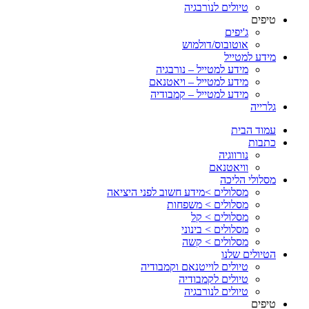
טיולים לנורבגיה
טיפים
ג'יפים
אוטובוס/דולמוש
מידע למטייל
מידע למטייל – נורבגיה
מידע למטייל – ויאטנאם
מידע למטייל – קמבודיה
גלרייה
עמוד הבית
כתבות
נורווגיה
וויאטנאם
מסלולי הליכה
מסלולים >מידע חשוב לפני היציאה
מסלולים > משפחות
מסלולים > קל
מסלולים > בינוני
מסלולים > קשה
הטיולים שלנו
טיולים לוייטנאם וקמבודיה
טיולים לקמבודיה
טיולים לנורבגיה
טיפים