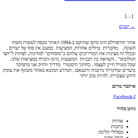
[…]
←
ישנים
אתר תורפורלס הינו מיזם שהוקם ב-1994 האתר מנסה לעשות משהו
השונה, מחברות טיולים אחרות, המציעות כמעט אין סוף של יעדים ,
ובכלל זה מציגות את המדריכים שלהם כ"מומחים" למדינות, לפחות ל"חצי
הגולובוס" . השוואה בין תכניות המוצעות ,הינה הכרח במציאות שלנו,
שכל מטייל חייב לעצמו . כחוקר היסטורי מדריך וותיק אני מתמקד
ביעדים שחקרתי נורבגיה וויטנאם , המידע המובא באתר משקף את עומק
הידע שצברתי. להיות טוב יותר
איתמר מרום
Facebook-f
ניווט מהיר
אודות
כתבות
מסלולי הליכה
ייעוץ אישי