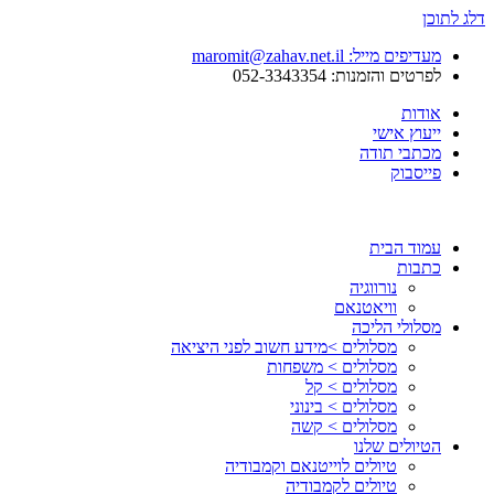
דלג לתוכן
מעדיפים מייל: maromit@zahav.net.il‏
לפרטים והזמנות: 052-3343354
אודות
ייעוץ אישי
מכתבי תודה
פייסבוק
עמוד הבית
כתבות
נורווגיה
וויאטנאם
מסלולי הליכה
מסלולים >מידע חשוב לפני היציאה
מסלולים > משפחות
מסלולים > קל
מסלולים > בינוני
מסלולים > קשה
הטיולים שלנו
טיולים לוייטנאם וקמבודיה
טיולים לקמבודיה