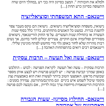
ולמלא את חובותיה ". המצב בסייגון היה בכי רע ,במהלך היום שדה
התעופה בסייגון כרע תחת […]
וייטנאם- התא המשפחתי וסוציאליזציה
נישואין, משפחה וסוציאליזציה נישואים. נישואין הם טקס מעבר צפוי
להשגת בגרות. כמעט כל האנשים מתחתנים, בדרך כלל בסוף שנות
העשרה או בתחילת שנות העשרים. על פי החוק הווייטנאמי, נישואים
מסודרים ופוליגמיה אינם חוקיים. צעירים יכולים לחזר בחינם, אך נשים
רבות נזהרות שלא לחזר באופן גלוי מדי מחשש לפתח מוניטין שלילי.
וייטנאמים רבים רואים בהתפתחות האהבה […]
וייטנאם- עשה ואל תעשה – תרבות עסקית
תרבות עסקית – עשה ואל תעשה לקראת הפגישה : לבוש – התלבש
באופן שמרני קביעת פגישה : יש לקבוע פגישות ויש לבצע אותן מספר
שבועות מראש. האמצעי הטוב ביותר לעשות זאת הוא באמצעות נציג
מקומי שיכול לשמש איש ביניים וגם מתרגם/מתורגמן. עמידה בזמנים :
התרבות הוייטנאמית מייחסת ערך גבוה לדיוק , אם נקבעה לכם פגישה
[…]
וייטנאם- החילוץ מסייגון- שעות הגבורה
האחרונות של אמריקה