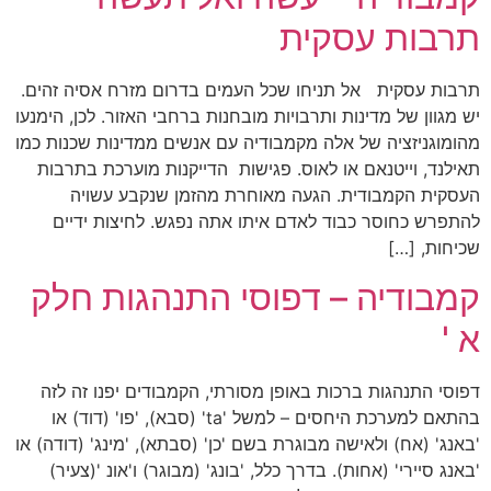
תרבות עסקית
תרבות עסקית אל תניחו שכל העמים בדרום מזרח אסיה זהים.
יש מגוון של מדינות ותרבויות מובחנות ברחבי האזור. לכן, הימנעו
מהומוגניזציה של אלה מקמבודיה עם אנשים ממדינות שכנות כמו
תאילנד, וייטנאם או לאוס. פגישות הדייקנות מוערכת בתרבות
העסקית הקמבודית. הגעה מאוחרת מהזמן שנקבע עשויה
להתפרש כחוסר כבוד לאדם איתו אתה נפגש. לחיצות ידיים
שכיחות, […]
קמבודיה – דפוסי התנהגות חלק
א '
דפוסי התנהגות ברכות באופן מסורתי, הקמבודים יפנו זה לזה
בהתאם למערכת היחסים – למשל 'ta' (סבא), 'פו' (דוד) או
'באנג' (אח) ולאישה מבוגרת בשם 'כן' (סבתא), 'מינג' (דודה) או
'באנג סיירי' (אחות). בדרך כלל, 'בונג' (מבוגר) ו'אונ '(צעיר)