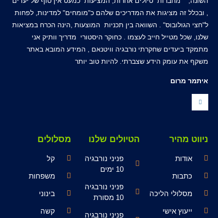
השונה, מחברות טיולים אחרות, המציעות כמעט אין סוף של יעדים
, ובכלל זה מציגות את המדריכים שלהם כ"מומחים" למדינות, לפחות
ל"חצי הגולובוס" . השוואה בין תכניות המוצעות ,הינה הכרח במציאות
שלנו, שכל מטייל חייב לעצמו . כחוקר היסטורי מדריך וותיק אני
מתמקד ביעדים שחקרתי נורבגיה וויטנאם , המידע המובא באתר
משקף את עומק הידע שצברתי. להיות טוב יותר
איתמר מרום
ניווט מהיר
הטיולים שלנו
מסלולים
אודות
פניני נורבגיה
קל
10 ימים
כתבות
משפחות
פניני נורבגיה
מסלולי הליכה
בינוני
10 מסורת
ייעוץ אישי
קשה
פניני נורבגיה