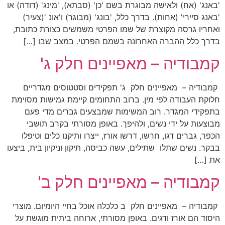
'באנג' (אח) ולאישה מבוגרת בשם 'כן' (סבתא), 'מינג' (דודה) או
'באנג סיירי' (אחות). בדרך כלל, 'בונג' (מבוגר) ו'אונ '(צעיר)
ואחריו גרסה מקוצרת של שמו הפרטי משמשים כצורת כתובת,
בדרך כלל ההברה האחרונה בשמם הפרטי. במצב שבו […]
קמבודיה – מאפיינים חלק ג'
קמבודיה – מאפיינים חלק ג' תפקידים וסטטוסים מגדריים
חלוקת העבודה לפי מין. ברוב התחומים קיימת גמישות מסוימת
בתפקידי המגדר. רוב המשימות שמבצעים גברים מדי פעם
מבוצעות על ידי נשים, ולהיפך. באופן מסורתי בקרב תושבי
הכפר, גברים דגו, חרשו, דרשו אורז, ייצרו ותיקנו כלים וטיפלו
בבקר. נשים שתלו שתילים, עשה כביסה, תיקון וניקיון בית, ביצעו
את […]
קמבודיה – מאפיינים חלק ב'
קמבודיה – מאפיינים חלק ב כלכלה אוכל בחיי היומיום. מוצרי
היסוד הם אורז ודגים. באופן מסורתי, ארוחה ביתית מוגשת על