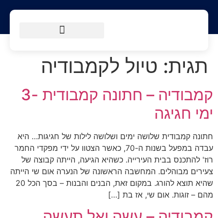
הטיולים שלנו
מסלולי הליכה
מידע למטייל
תגית:
טיול לקמבודיה
קמבודיה – חתונה קמבודית -3
ימי חגיגה
חתונה קמבודית שלושה ימים ושלושה לילות של חגיגות… היא
עבדה במפעל בשנות ה-70, כאשר הצטוו על ידי מפקדי החמר
רוז' להתכנס בבית העירייה. כשהיא הגיעה, הייתה קבוצה של
צעירים מבוהלים. המחשבה הראשונה של הנערה אום שי הייתה
שהיא תוצא להורג. במקום זאת, הבנים והבנות – בסך הכל 20
מהם – זוגות. אום שי, אז בת […]
קמבודיה – עשה ואל תעשה