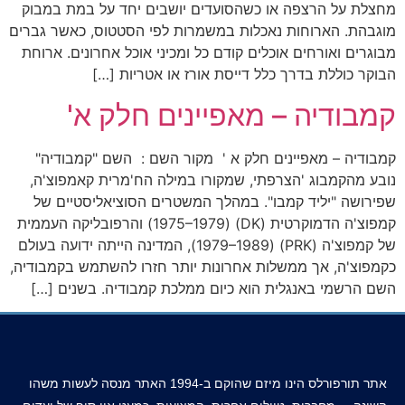
מחצלת על הרצפה או כשהסועדים יושבים יחד על במת במבוק
מוגבהת. הארוחות נאכלות במשמרות לפי הסטטוס, כאשר גברים
מבוגרים ואורחים אוכלים קודם כל ומכיני אוכל אחרונים. ארוחת
הבוקר כוללת בדרך כלל דייסת אורז או אטריות […]
קמבודיה – מאפיינים חלק א'
קמבודיה – מאפיינים חלק א ' מקור השם : השם "קמבודיה"
נובע מהקמבוג 'הצרפתי, שמקורו במילה הח'מרית קאמפוצ'ה,
שפירושה "יליד קמבו". במהלך המשטרים הסוציאליסטיים של
קמפוצ'ה הדמוקרטית (DK) (1975–1979) והרפובליקה העממית
של קמפוצ'ה (PRK) (1979–1989), המדינה הייתה ידועה בעולם
כקמפוצ'ה, אך ממשלות אחרונות יותר חזרו להשתמש בקמבודיה,
השם הרשמי באנגלית הוא כיום ממלכת קמבודיה. בשנים […]
אתר תורפורלס הינו מיזם שהוקם ב-1994 האתר מנסה לעשות משהו