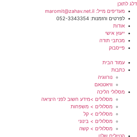
דלג לתוכן
מעדיפים מייל: maromit@zahav.net.il‏
לפרטים והזמנות: 052-3343354
אודות
ייעוץ אישי
מכתבי תודה
פייסבוק
עמוד הבית
כתבות
נורווגיה
וויאטנאם
מסלולי הליכה
מסלולים >מידע חשוב לפני היציאה
מסלולים > משפחות
מסלולים > קל
מסלולים > בינוני
מסלולים > קשה
הטיולים שלנו