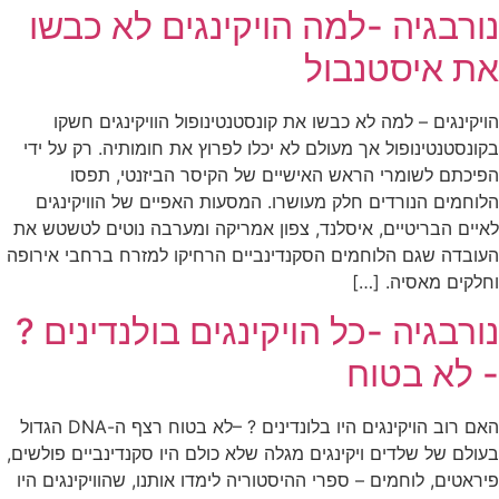
נורבגיה -למה הויקינגים לא כבשו
את איסטנבול
הויקינגים – למה לא כבשו את קונסטנטינופול הוויקינגים חשקו
בקונסטנטינופול אך מעולם לא יכלו לפרוץ את חומותיה. רק על ידי
הפיכתם לשומרי הראש האישיים של הקיסר הביזנטי, תפסו
הלוחמים הנורדים חלק מעושרו. המסעות האפיים של הוויקינגים
לאיים הבריטיים, איסלנד, צפון אמריקה ומערבה נוטים לטשטש את
העובדה שגם הלוחמים הסקנדינביים הרחיקו למזרח ברחבי אירופה
וחלקים מאסיה. […]
נורבגיה -כל הויקינגים בולנדינים ?
- לא בטוח
האם רוב הויקינגים היו בלונדינים ? –לא בטוח רצף ה-DNA הגדול
בעולם של שלדים ויקינגים מגלה שלא כולם היו סקנדינביים פולשים,
פיראטים, לוחמים – ספרי ההיסטוריה לימדו אותנו, שהוויקינגים היו