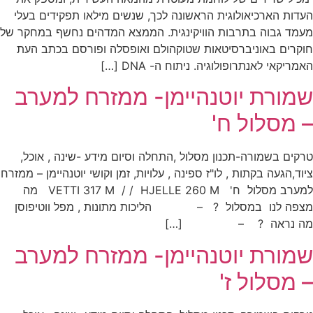
העדות הארכיאולוגית הראשונה לכך, שנשים מילאו תפקידים בעלי
מעמד גבוה בתרבות הוויקינגית. הממצא המדהים נחשף במחקר של
חוקרים באוניברסיטאות שטוקהולם ואופסלה ופורסם בכתב העת
האמריקאי לאנתרופולוגיה. ניתוח ה- DNA […]
שמורת יוטנהיימן- ממזרח למערב
– מסלול ח'
טרקים בשמורה-תכנון מסלול ,התחלה וסיום מידע -שינה , אוכל,
ציוד,הגעה בקתות , לו"ז ספינה , עלויות, זמן וקושי יוטנהיימן – ממזרח
למערב מסלול ח' VETTI 317 M / / HJELLE 260 M מה
מצפה לנו במסלול ? – הליכות מתונות , מפל ווטיפוסן
מה נראה ? – […]
שמורת יוטנהיימן- ממזרח למערב
– מסלול ז'