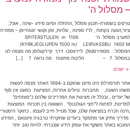
– מסלול ה'
טרקים בשמורה-תכנון מסלול ,התחלה וסיום מידע -שינה , אוכל,
ציוד,הגעה בקתות , לו"ז ספינה , עלויות, זמן וקושי יוטנהיימן – ממזרח
למערב מסלול ה' SPITERSTULEN m 1106
/KYRKJEGLUPEN 1500 m/ LEIRVASSBU 1400 M
המסלול : מספירסטולן ליירווסבו דרך קיירקגלופן מה מצפה לנו
במסלול ? – הליכות מתונות מה נראה ? […]
←
ישנים
אתר תורפורלס הינו מיזם שהוקם ב-1994 האתר מנסה לעשות
משהו השונה, מחברות טיולים אחרות, המציעות כמעט אין סוף
של יעדים , ובכלל זה מציגות את המדריכים שלהם כ"מומחים"
למדינות, לפחות ל"חצי הגולובוס" . השוואה בין תכניות המוצעות
,הינה הכרח במציאות שלנו, שכל מטייל חייב לעצמו . כחוקר היסטורי
מדריך וותיק אני מתמקד ביעדים שחקרתי נורבגיה וויטנאם , המידע
המובא באתר משקף את עומק הידע שצברתי. להיות טוב יותר