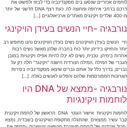
לוחמים אכזריים שנסעו בים מסקנדינביה כדי לבזוז ולפשוט את
דרכם ברחבי אירופה ומחוצה לה. כעת רצף DNA חדשני של יותר
מ-400 שלדים ויקינגים מאתרים ארכיאולוגיים […]
נורבגיה -חיי הנשים בעידן הויקינגי
חיי הנשים בעידן הוויקינגים נשים בעידן הוויקינגים נהנו מחופש רב
יותר והחזיקו בידיהן יותר כוח בחברה שלהן מאשר נשים רבות
אחרות בימיהן. טכנית, נשים לא יכלו להיות אפילו ויקינגיות במובן
הגברי של המילה .המילה הנורדית הישנה "ויקינגר" חלה רק על
גברים, בדרך כלל על אותם גברים שיצאו מסקנדינביה בסירות
הארוכות המפורסמות שלהם והפליגו לאנשים כאלה. […]
נורבגיה -ממצא של DNA היו
לוחמות ויקינגיות
לוחמות ויקינגיות אישור הגנטי DNA הראשון של לוחמת ויקינגית.
קבר עשיר ממצאים שהתגלה מתקופת הוויקינגים בשבדיה, נמצא
מכיל שרידים של לוחמת מעוטרת מהמאה העשירית, ומספק את