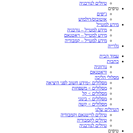
טיולים לנורבגיה
טיפים
ג'יפים
אוטובוס/דולמוש
מידע למטייל
מידע למטייל – נורבגיה
מידע למטייל – ויאטנאם
מידע למטייל – קמבודיה
גלרייה
עמוד הבית
כתבות
נורווגיה
וויאטנאם
מסלולי הליכה
מסלולים >מידע חשוב לפני היציאה
מסלולים > משפחות
מסלולים > קל
מסלולים > בינוני
מסלולים > קשה
הטיולים שלנו
טיולים לוייטנאם וקמבודיה
טיולים לקמבודיה
טיולים לנורבגיה
טיפים