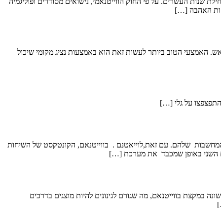
ת שנות העשרים. על פי החוק הווייטנאמי, נישואים מסודרים ופוליגמיה
תחות האהבה […]
. האמצעי הטוב ביותר לעשות זאת הוא באמצעות נציג מקומי שיכול
ו על גלי […]
והמחשבות שלהם. עם זאת,לוייאטנם . בווייטנאם, הקונטקסט של השיחות
אדם השני באופן שמכבד את מערכת […]
כים אלה מובנים בצורה שונה במקצת בווייטנאם, מה שגורם לגינונים להיות מוצגים בדרכים
]