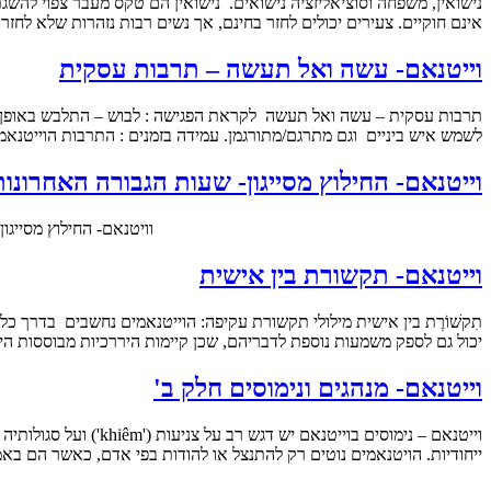
נישואין, משפחה וסוציאליזציה נישואים. נישואין הם טקס מעבר צפוי להשג
אינם חוקיים. צעירים יכולים לחזר בחינם, אך נשים רבות נזהרות שלא לחז
וייטנאם- עשה ואל תעשה – תרבות עסקית
תרבות עסקית – עשה ואל תעשה לקראת הפגישה : לבוש – התלבש באופן שמ
לשמש איש ביניים וגם מתרגם/מתורגמן. עמידה בזמנים : התרבות הוייטנאמ
וייטנאם- החילוץ מסייגון- שעות הגבורה האחרונ
וויטנאם- החילוץ מסייגון – שעות הגבורה האחרונות 
וייטנאם- תקשורת בין אישית
תִקשׁוֹרֶת בין אישית מילולי תקשורת עקיפה: הוייטנאמים נחשבים בדרך
יכול גם לספק משמעות נוספת לדבריהם, שכן קיימות היררכיות מבוססות היט
וייטנאם- מנהגים ונימוסים חלק ב'
וייטנאם – נימוסים ב
ייחודיות. הויטנאמים נוטים רק להתנצל או להודות בפי אדם, כאשר הם בא