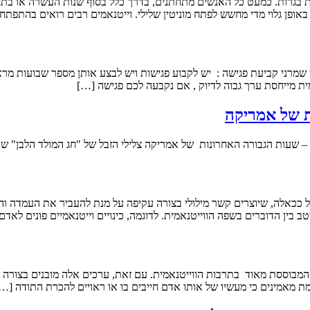
ת בגרות. כמעט כל האנשים מתחתנים, בדרך כלל בסוף שנות העשרה או בתחיל
ר באופן גלוי מדי מחשש לפתח מוניטין שלילי. וייטנאמים רבים רואים בהתפ
רני קביעת פגישה : יש לקבוע פגישות ויש לבצע אותן מספר שבועות מראש
ית מייחסת ערך גבוה לדיוק , אם נקבעה לכם פגישה […]
ות של אמריקה
של אמריקה צלילי הזבל של "חג המולד הלבן" שהתפצפצ
 כלל ככאלה, שיוצרים קשר מילולי בצורה עקיפה על מנת להעביר את העמדה 
ב בין הדוברים בשפה הווייטנאמית. לדוגמה, כינויים וייטנאמיים פונים ל
וייטנאם יש דגש רב על צניעות ('khiêm') ועל סגולותיה המבוססת מאוד בתרבות הווייטנאמית. עם זאת, ער
מת מאמינים כי מעשיו של אותו אדם חייבים בו או ראויים להכרת התודה […