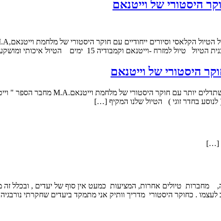
 האתר מנסה לעשות משהו השונה, מחברות טיולים אחרות, המציעות כמעט אין סוף של יעדים
יב לעצמו . כחוקר היסטורי מדריך וותיק אני מתמקד ביעדים שחקרתי נורבגי