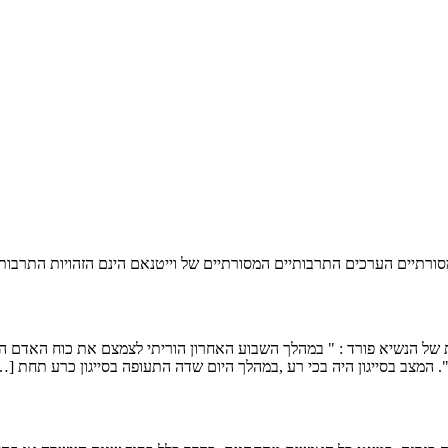
רתיים של וייטנאם הינם הזהויות התרבותיות הייחודיות 
 29 באפריל 1975 יצאה הצהרה נשיאותית של הנשיא פורד : " במהלך השבוע האחרון הוריתי לצמ
המצב בסייגון היה בכי רע ,במהלך היום שדה התעופה בסייגון כרע תחת […