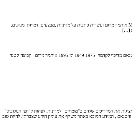
תכנית טיול 10 ימים פנינות המזרח – וייטנאם וקמבודיה -15 ימים תכנית טיול הטיול הקלאסי וסיורים ייחודיים עם חוקר היסטורי של מלחמת וייטנאם,M.A איתמר מרום ועשרות כתבות על מדיניות ,מבצעים, דמויות ,מנהגים,
טיול למזרח -וייטנאם וקמבודיה 15 ימים הטיול איכותי ומושקע – אנו משתדלים יותר עם חוקר היסטורי של מלחמת וייטנאם.M.A מחבר הספר " וייטנאם מדיכוי לקדמה -1949-1975 ומ-1995 איתמר מרום קבוצה קטנה
 , ובכלל זה מציגות את המדריכים שלהם כ"מומחים" למדינות, לפחות ל"חצי הגולובוס"
ה וויטנאם , המידע המובא באתר משקף את עומק הידע שצברתי. להיות טוב