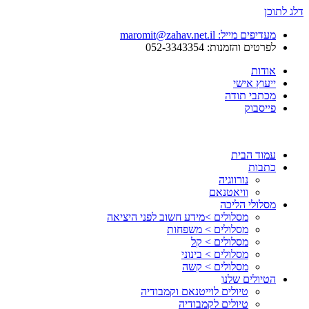
דלג לתוכן
מעדיפים מייל: maromit@zahav.net.il‏
לפרטים והזמנות: 052-3343354
אודות
ייעוץ אישי
מכתבי תודה
פייסבוק
עמוד הבית
כתבות
נורווגיה
וויאטנאם
מסלולי הליכה
מסלולים >מידע חשוב לפני היציאה
מסלולים > משפחות
מסלולים > קל
מסלולים > בינוני
מסלולים > קשה
הטיולים שלנו
טיולים לוייטנאם וקמבודיה
טיולים לקמבודיה