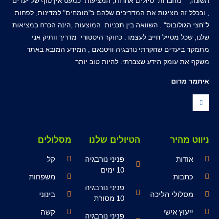
השונה, מחברות טיולים אחרות, המציעות כמעט אין סוף של יעדים
, ובכלל זה מציגות את המדריכים שלהם כ"מומחים" למדינות, לפחות
ל"חצי הגולובוס" . השוואה בין תכניות המוצעות ,הינה הכרח במציאות
שלנו, שכל מטייל חייב לעצמו . כחוקר היסטורי מדריך וותיק אני
מתמקד ביעדים שחקרתי נורבגיה וויטנאם , המידע המובא באתר
משקף את עומק הידע שצברתי. להיות טוב יותר
איתמר מרום
ניווט מהיר
הטיולים שלנו
מסלולים
אודות
פניני נורבגיה
קל
10 ימים
כתבות
משפחות
פניני נורבגיה
מסלולי הליכה
בינוני
10 מסורת
ייעוץ אישי
קשה
פניני נורבגיה