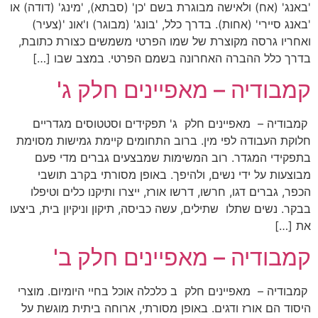
'באנג' (אח) ולאישה מבוגרת בשם 'כן' (סבתא), 'מינג' (דודה) או
'באנג סיירי' (אחות). בדרך כלל, 'בונג' (מבוגר) ו'אונ '(צעיר)
ואחריו גרסה מקוצרת של שמו הפרטי משמשים כצורת כתובת,
בדרך כלל ההברה האחרונה בשמם הפרטי. במצב שבו […]
קמבודיה – מאפיינים חלק ג'
קמבודיה – מאפיינים חלק ג' תפקידים וסטטוסים מגדריים
חלוקת העבודה לפי מין. ברוב התחומים קיימת גמישות מסוימת
בתפקידי המגדר. רוב המשימות שמבצעים גברים מדי פעם
מבוצעות על ידי נשים, ולהיפך. באופן מסורתי בקרב תושבי
הכפר, גברים דגו, חרשו, דרשו אורז, ייצרו ותיקנו כלים וטיפלו
בבקר. נשים שתלו שתילים, עשה כביסה, תיקון וניקיון בית, ביצעו
את […]
קמבודיה – מאפיינים חלק ב'
קמבודיה – מאפיינים חלק ב כלכלה אוכל בחיי היומיום. מוצרי
היסוד הם אורז ודגים. באופן מסורתי, ארוחה ביתית מוגשת על