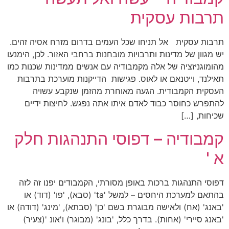
תרבות עסקית
תרבות עסקית אל תניחו שכל העמים בדרום מזרח אסיה זהים.
יש מגוון של מדינות ותרבויות מובחנות ברחבי האזור. לכן, הימנעו
מהומוגניזציה של אלה מקמבודיה עם אנשים ממדינות שכנות כמו
תאילנד, וייטנאם או לאוס. פגישות הדייקנות מוערכת בתרבות
העסקית הקמבודית. הגעה מאוחרת מהזמן שנקבע עשויה
להתפרש כחוסר כבוד לאדם איתו אתה נפגש. לחיצות ידיים
שכיחות, […]
קמבודיה – דפוסי התנהגות חלק
א '
דפוסי התנהגות ברכות באופן מסורתי, הקמבודים יפנו זה לזה
בהתאם למערכת היחסים – למשל 'ta' (סבא), 'פו' (דוד) או
'באנג' (אח) ולאישה מבוגרת בשם 'כן' (סבתא), 'מינג' (דודה) או
'באנג סיירי' (אחות). בדרך כלל, 'בונג' (מבוגר) ו'אונ '(צעיר)