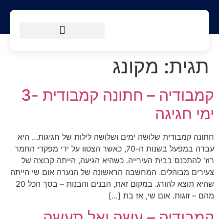
הטיולים שלנו
מסלולי הליכה
מידע למטייל
תגית:
מקונג
קמבודיה – חתונה קמבודית -3
ימי חגיגה
חתונה קמבודית שלושה ימים ושלושה לילות של חגיגות… היא
עבדה במפעל בשנות ה-70, כאשר הצטוו על ידי מפקדי החמר
רוז' להתכנס בבית העירייה. כשהיא הגיעה, הייתה קבוצה של
צעירים מבוהלים. המחשבה הראשונה של הנערה אום שי הייתה
שהיא תוצא להורג. במקום זאת, הבנים והבנות – בסך הכל 20
מהם – זוגות. אום שי, אז בת […]
קמבודיה – עשה ואל תעשה