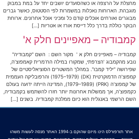
מחצלת על הרצפה או כשהסועדים יושבים יחד על במת במבוק
מוגבהת. הארוחות נאכלות במשמרות לפי הסטטוס, כאשר גברים
מבוגרים ואורחים אוכלים קודם כל ומכיני אוכל אחרונים. ארוחת
הבוקר כוללת בדרך כלל דייסת אורז או אטריות […]
קמבודיה – מאפיינים חלק א'
קמבודיה – מאפיינים חלק א ' מקור השם : השם "קמבודיה"
נובע מהקמבוג 'הצרפתי, שמקורו במילה הח'מרית קאמפוצ'ה,
שפירושה "יליד קמבו". במהלך המשטרים הסוציאליסטיים של
קמפוצ'ה הדמוקרטית (DK) (1975–1979) והרפובליקה העממית
של קמפוצ'ה (PRK) (1979–1989), המדינה הייתה ידועה בעולם
כקמפוצ'ה, אך ממשלות אחרונות יותר חזרו להשתמש בקמבודיה,
השם הרשמי באנגלית הוא כיום ממלכת קמבודיה. בשנים […]
אתר תורפורלס הינו מיזם שהוקם ב-1994 האתר מנסה לעשות משהו