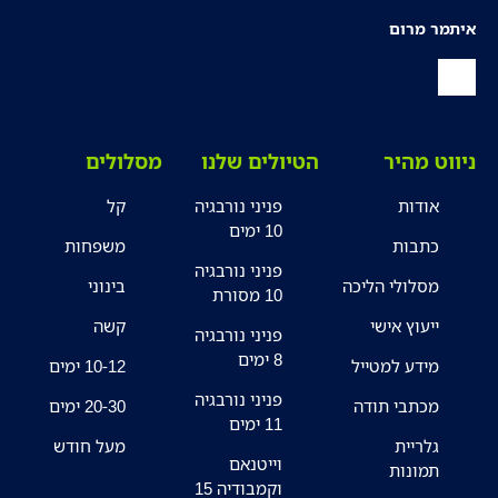
איתמר מרום
ניווט מהיר
הטיולים שלנו
מסלולים
אודות
פניני נורבגיה
קל
10 ימים
כתבות
משפחות
פניני נורבגיה
מסלולי הליכה
בינוני
10 מסורת
ייעוץ אישי
קשה
פניני נורבגיה
8 ימים
מידע למטייל
10-12 ימים
פניני נורבגיה
מכתבי תודה
20-30 ימים
11 ימים
גלריית
מעל חודש
וייטנאם
תמונות
וקמבודיה 15