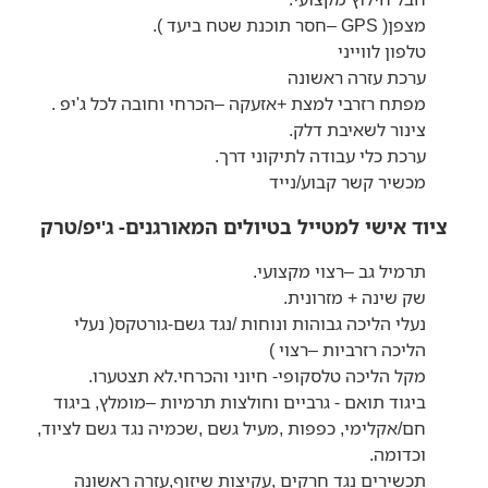
מצפן( GPS –חסר תוכנת שטח ביעד ).
טלפון לווייני
ערכת עזרה ראשונה
מפתח רזרבי למצת +אזעקה –הכרחי וחובה לכל ג'יפ .
צינור לשאיבת דלק.
ערכת כלי עבודה לתיקוני דרך.
מכשיר קשר קבוע/נייד
ציוד אישי למטייל בטיולים המאורגנים- ג'יפ/טרק
תרמיל גב –רצוי מקצועי.
שק שינה + מזרונית.
נעלי הליכה גבוהות ונוחות /נגד גשם-גורטקס( נעלי
הליכה רזרביות –רצוי )
מקל הליכה טלסקופי- חיוני והכרחי.לא תצטערו.
ביגוד תואם - גרביים וחולצות תרמיות –מומלץ, ביגוד
חם/אקלימי, כפפות ,מעיל גשם ,שכמיה נגד גשם לציוד,
וכדומה.
תכשירים נגד חרקים ,עקיצות שיזוף,עזרה ראשונה