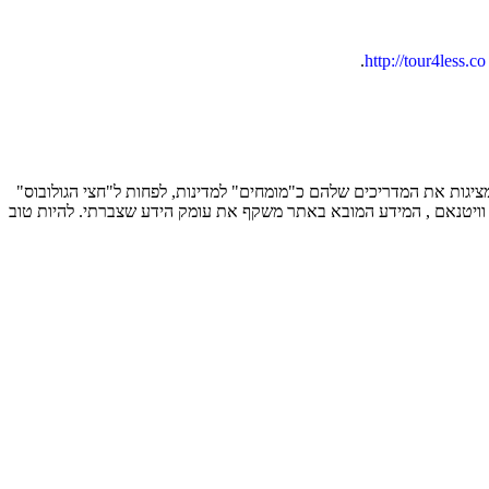
.
 , ובכלל זה מציגות את המדריכים שלהם כ"מומחים" למדינות, לפחות ל"חצי הגולובוס"
ה וויטנאם , המידע המובא באתר משקף את עומק הידע שצברתי. להיות טוב