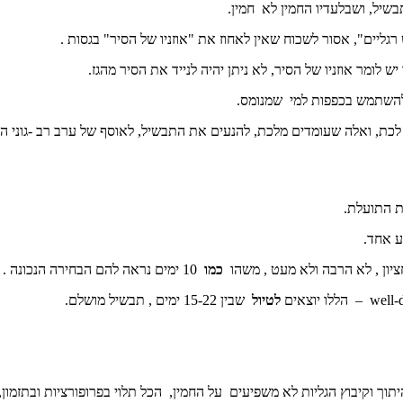
שיל, ושבלעדיו החמין לא חמין.
גליים", אסור לשכוח שאין לאחוז את "אוזניו של הסיר" בגסות .
ש לומר אוזניו של הסיר, לא ניתן יהיה לנייד את הסיר מהגז.
ם להשתמש בכפפות למי שמנומס.
לכת, ואלה שעומדים מלכת, להנעים את התבשיל, לאוסף של ערב רב -גוני
ת התועלת.
 אחד.
יון , לא הרבה ולא מעט , משהו
כמו
10 ימים נראה להם הבחירה הנכונה .
לטיול
שבין 15-22 ימים , תבשיל מושלם.
יתוך וקיבוץ הגליות לא משפיעים על החמין, הכל תלוי בפרופורציות ובתזמון