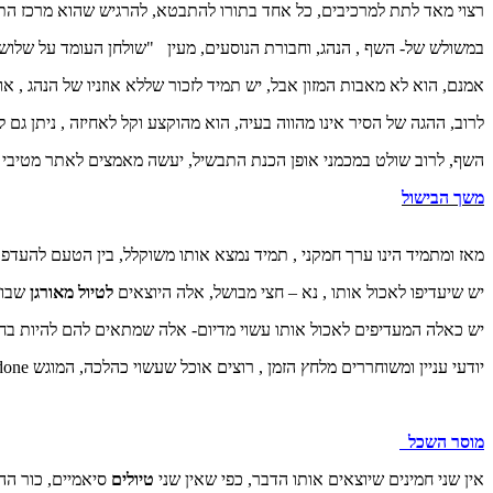
רצוי מאד לתת למרכיבים, כל אחד בתורו להתבטא, להרגיש שהוא מרכז התב
במשולש של- השף , הנהג, וחבורת הנוסעים, מעין "שולחן העומד על שלוש ר
אמנם, הוא לא מאבות המזון אבל, יש תמיד לזכור שללא אוזניו של הנהג , או י
לרוב, ההגה של הסיר אינו מהווה בעיה, הוא מהוקצע וקל לאחיזה , ניתן ג
השף, לרוב שולט במכמני אופן הכנת התבשיל, יעשה מאמצים לאתר מטיבי 
משך הבישול
מאז ומתמיד הינו ערך חמקני , תמיד נמצא אותו משוקלל, בין הטעם להעדפ
יש שיעדיפו לאכול אותו , נא – חצי מבושל, אלה היוצאים
לטיול מאורגן
שבוע
יש כאלה המעדיפים לאכול אותו עשוי מדיום- אלה שמתאים להם להיות בחצ
יודעי עניין ומשוחררים מלחץ הזמן , רוצים אוכל שעשוי כהלכה, המוגש well-done – הללו יוצאים
מוסר השכל
אין שני חמינים שיוצאים אותו הדבר, כפי שאין שני
טיולים
סיאמיים, כור הה