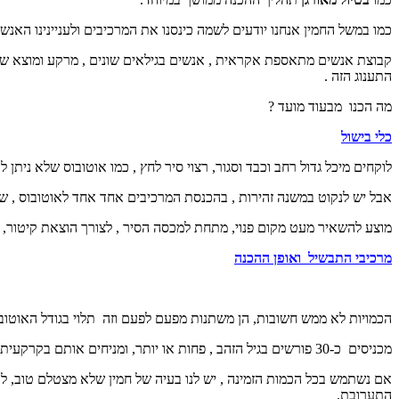
כמו במשל החמין אנחנו יודעים לשמה כינסנו את המרכיבים ולעניינינו האנ
קבוצת אנשים מתאספת אקראית , אנשים בגילאים שונים , מרקע ומוצא שונ
התענוג הזה .
מה הכנו מבעוד מועד ?
כלי בישול
לוקחים מיכל גדול רחב וכבד וסגור, רצוי סיר לחץ , כמו אוטובוס שלא ניתן להימלט ממנו , שמכיל 45 מקומות ישיבה , וממלאים אותו כ
אבל יש לנקוט במשנה זהירות , בהכנסת המרכיבים אחד אחד לאוטובוס , של
מוצע להשאיר מעט מקום פנוי, מתחת למכסה הסיר , לצורך הוצאת קיטור, 
מרכיבי התבשיל ואופן ההכנה
הכמויות לא ממש חשובות, הן משתנות מפעם לפעם וזה תלוי בגודל האוטובו
מכניסים כ-30 פורשים בגיל הזהב , פחות או יותר, ומניחים אותם בקרקעית הסיר בהדרגה, אם מתברר שיש לנו עודף , ניתן להשתמש בהם להכנת תבשיל נוסף , מעולם לא נוותר על העודפים בחמין .
התערובת.