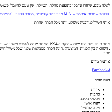
לאלה מכם, שחזרו ונדבקו בתופעת מחלת הטיילת, אין טעם להיגמל, פשוט 
הכותב – מרום איתמר – .M.A מדריך לסקנדינביה, מחבר הספר "עלייתם ושקיעתם של הויקינגים -200 שנות הגמוניה – מאות ה-8-10", ומנהל אתר http://tour4less.co
איתי הטיול לנורבגיה מושקע יותר מכל חברה אחרת
אתר תורפורלס הינו מיזם שהוקם ב-1994
. השוואה בין תכניות המוצעות ,הינה הכרח במציאות שלנו, שכל מטייל חי
יותר
איתמר מרום
Facebook-f
ניווט מהיר
אודות
כתבות
מסלולי הליכה
ייעוץ אישי
מידע למטייל