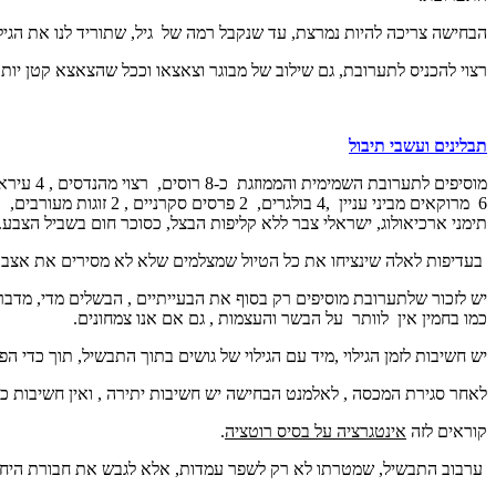
הבחישה צריכה להיות נמרצת, עד שנקבל רמה של גיל, שתוריד לנו את הגיל
רצוי להכניס לתערובת, גם שילוב של מבוגר וצאצאו וככל שהצאצא קטן יות
תבלינים ועשבי תיבול
מוסיפים לתערובת השמימית והממוזגת כ-8 רוסים, רצוי מהנדסים , 4 עיראקיים בוגרי קיבוץ ,
6 מרוקאים מביני עניין ,4 בולגרים, 2 פרסים סקרניים , 2 זוגות מעורבים,
תימני ארכיאולוג, ישראלי צבר ללא קליפות הבצל, כסוכר חום בשביל הצבע. 
בעדיפות לאלה שינציחו את כל הטיול שמצלמים שלא לא מסירים את אצבעם
יש לזכור שלתערובת מוסיפים רק בסוף את הבעייתיים , הבשלים מדי, מדברים
כמו בחמין אין לוותר על הבשר והעצמות , גם אם אנו צמחונים.
יש חשיבות לזמן הגילוי ,מיד עם הגילוי של גושים בתוך התבשיל, תוך כדי 
לאחר סגירת המכסה , לאלמנט הבחישה יש חשיבות יתירה , ואין חשיבות כיצד
קוראים לזה
אינטגרציה על בסיס רוטציה
.
ערבוב התבשיל, שמטרתו לא רק לשפר עמדות, אלא לגבש את חבורת היחידי