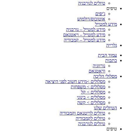
טיולים לנורבגיה
טיפים
ג'יפים
אוטובוס/דולמוש
מידע למטייל
מידע למטייל – נורבגיה
מידע למטייל – ויאטנאם
מידע למטייל – קמבודיה
גלרייה
עמוד הבית
כתבות
נורווגיה
וויאטנאם
מסלולי הליכה
מסלולים >מידע חשוב לפני היציאה
מסלולים > משפחות
מסלולים > קל
מסלולים > בינוני
מסלולים > קשה
הטיולים שלנו
טיולים לוייטנאם וקמבודיה
טיולים לקמבודיה
טיולים לנורבגיה
טיפים