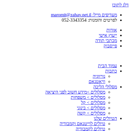
דלג לתוכן
מעדיפים מייל: maromit@zahav.net.il‏
לפרטים והזמנות: 052-3343354
אודות
ייעוץ אישי
מכתבי תודה
פייסבוק
עמוד הבית
כתבות
נורווגיה
וויאטנאם
מסלולי הליכה
מסלולים >מידע חשוב לפני היציאה
מסלולים > משפחות
מסלולים > קל
מסלולים > בינוני
מסלולים > קשה
הטיולים שלנו
טיולים לוייטנאם וקמבודיה
טיולים לקמבודיה