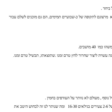
ביחד .
א מרצונם לתקופה של כ-שבועיים תמימים, הם גם מוכנים לשלם עבור
ה עשויה ליצור שחרור לחץ טרם זמנו .שתוצאתו, תבשיל טרם זמנו.
אם נשתמש בכל הכמות הזמינה , יש לנו בעיה של חמין שלא מצטלם טוב, לא סימפטי , אז נתחכם ונדלל את התבשיל , נחבר לתערובת בעלי דופק חזק של 2-6 צעירים בגילאים 16-30 ומה שנותר לנו זה לבחוש היטב את