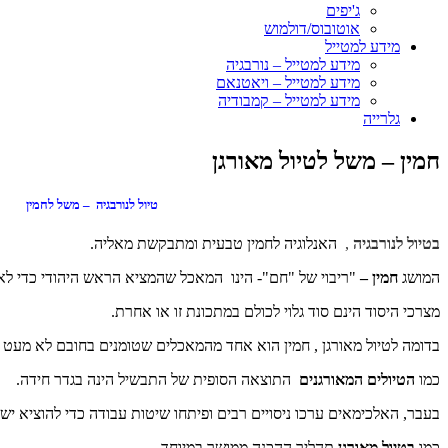
ג'יפים
אוטובוס/דולמוש
מידע למטייל
מידע למטייל – נורבגיה
מידע למטייל – ויאטנאם
מידע למטייל – קמבודיה
גלרייה
חמין – משל לטיול מאורגן
טיול לנורבגיה – משל לחמין
בטיול לנורבגיה
,
האנלוגיה לחמין טבעית ומתבקשת מאליה.
המושג
חמין –
"ריבוי של "חם"- הינו המאכל שהמציא הראש היהודי כדי לאכ
מצרכי היסוד הינם סוד גלוי לכולם במתכונת זו או אחרת.
בדומה לטיול מאורגן , חמין הוא אחד מהמאכלים שטומנים בחובם לא מעט 
כמו
הטיולים המאורגנים
התוצאה הסופית של התבשיל הינה בגדר חידה.
בעבר, האלכימאים ערכו ניסויים רבים ופיתחו שיטות עבודה כדי להוציא יש
כמו
בטיול מאורגן
תהליך ההכנה ממושך במיוחד.