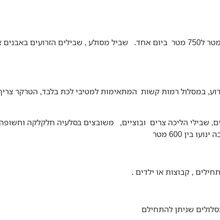
ירידה או עלייה תלולה , עלייה או ירידה ברמות גובה שבין 300 מטר ל750 מטר ביום אחד. שביל מסו
רוע, במסלול רמות קשות המתאימות למטיבי לכת בלבד, הטרקר צריך 
 שבילי הליכה צרים ובוציים, משובצים בסלעיה חלקלקה וחשופה, הי
בין 600 מטר
לים , קבוצות או ילדים .
מסלולים שניתן להתחילם