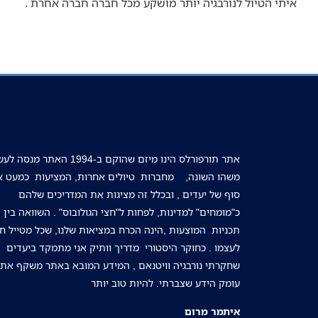
איתי הטיול לנורבגיה יותר מושקע מכל חברה חברה אחרת .
אתר תורפורלס הינו מיזם שהוקם ב-1994 האתר מנ
משהו השונה, מחברות טיולים אחרות, המציעות כמעט אי
סוף של יעדים , ובכלל זה מציגות את המדריכים שלהם
כ"מומחים" למדינות, לפחות ל"חצי הגולובוס" . השוואה בין
תכניות המוצעות ,הינה הכרח במציאות שלנו, שכל מטייל חי
לעצמו . כחוקר היסטורי מדריך וותיק אני מתמקד ביעדים
שחקרתי נורבגיה וויטנאם , המידע המובא באתר משקף את
עומק הידע שצברתי. להיות טוב יותר
איתמר מרום