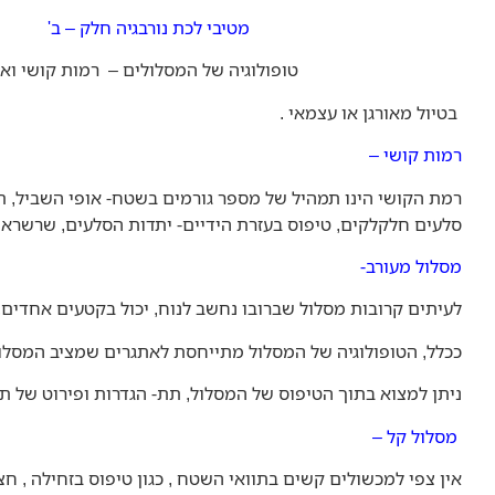
מטיבי לכת נורבגיה חלק – ב'
טופולוגיה של המסלולים – רמות קושי ואיפי
בטיול מאורגן או עצמאי .
רמות קושי –
רמת הקושי הינו תמהיל של מספר גורמים בשטח- אופי השביל, תליל
סלעים חלקלקים, טיפוס בעזרת הידיים- יתדות הסלעים, שרשראו
מסלול מעורב-
לעיתים קרובות מסלול שברובו נחשב לנוח, יכול בקטעים אחדים, 
ככלל, הטופולוגיה של המסלול מתייחסת לאתגרים שמציב המסלול 
ניתן למצוא בתוך הטיפוס של המסלול, תת- הגדרות ופירוט של 
מסלול קל –
אין צפי למכשולים קשים בתוואי השטח , כגון טיפוס בזחילה , ח