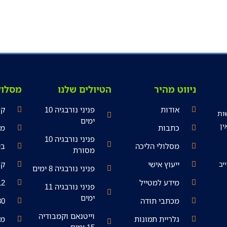
ניווט מהיר
הטיולים שלנו
מסלול
אודות
פניני נורבגיה 10
קל
סה לעשות
ימים
ן
כתבות
מש
פניני נורבגיה 10
מסלולי הליכה
בי
מסורת
יב
ייעוץ אישי
קש
פניני נורבגיה 8 ימים
מידע למטייל
-12
פניני נורבגיה 11
ימים
מכתבי תודה
-30
וייטנאם וקמבודיה
גלריית תמונות
מע