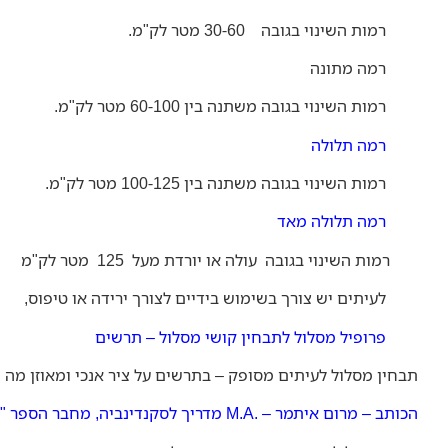
רמות השינוי בגובה 30-60 מטר לק"מ.
רמה מתונה
רמות השינוי בגובה משתנה בין 60-100 מטר לק"מ.
רמה תלולה
רמות השינוי בגובה משתנה בין 100-125 מטר לק"מ.
רמה תלולה מאד
רמות השינוי בגובה עולה או יורדת מעל 125 מטר לק"מ
לעיתים יש צורך בשימוש בידיים לצורך ירידה או טיפוס,
פרופיל מסלול לתבחין קושי מסלול – תרשים
תבחין מסלול לעיתים מסופק – בתרשים על ציר אנכי ומאוזן מה ש
הכותב – מרום איתמר – .M.A מדריך לסקנדינביה, מחבר הספר "עלייתם ושקיעתם של הויקינגים -200 שנות הגמוניה – מאות ה-8-10", ומנהל אתר http://tour4less.co.