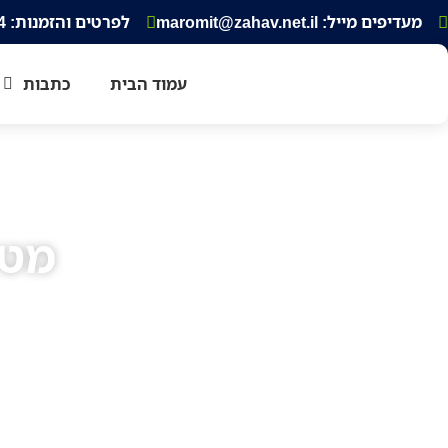
מעדיפים מייל: maromit@zahav.net.il‏
לפרטים והזמנות: 052-3343354
עמוד הבית
כתבות
מטי