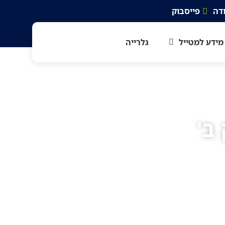
דה
פייסבוק
מידע למטייל
גלרייה
ב'