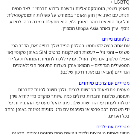
LGBTQ
ופן רשמי, הומוסקסואליות נחשבת כ"רוע חברתי ", לצד סמים
נות. עם זאת, אין חוק האוסר במפורש על פעילות הומוסקסואלית
ל עוד הוא אינו נוהג באופן גלוי, הוא מתעלם במידה רבה. למידע
, עיין באתר Utopia Asia המצוין.
פונים ניידים
 אתה רוצה להשתמש בטלפון הנייד שלך בווייטנאם, הדבר הכי
פשוט – והכי זול – לעשות הוא לקנות כרטיס SIM באופן מקומי (או
ילו טלפון, אם שלך נעול). עדיף ללכת לחנויות המנוהלות על ידי
פעילים הגדולים – תמצאו אותן בשדות התעופה הבינלאומיים
דולים (הביאו גם את הדרכון שלכם).
יילים עם צרכים מיוחדים
טים מתבצעות הפרשות לנכים, ולכן חשוב לפנות לחברות
ופה, מלונות וחברות טיולים כמה שיותר מוקדם כדי לוודא שהן
ולות לענות על הדרישות שלך. ניתן להקל מעט על ההתניידות על
י השכרת רכב פרטי או מיניבוס עם נהג; מוניות זמינות באופן נרחב
ל הערים.
יילים עם ילדים
וייטנאמים מעריצים ילדים ועושים מהם מהומה עצומה. הדאגה