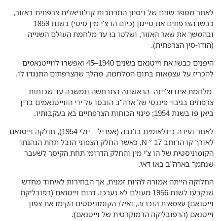
חר מספר שנים של ניסיון התרחבות קולוניאלית צרפתית באזור,
כבשו הצרפתים את סייגון (כיום הו צ'י מין סיטי) בשנת 1859
המשך את שאר האזור, ושלטו בו עד מלחמת העולם השנייה
ודו-סין הצרפתית).
היפנים כבשו את וייטנאם בשנים 1940–45 ואפשרו לווייטנאמים
כריז על עצמאות בתום המלחמה, מהלך שהצרפתים התנגדו לו.
חמת אינדוצ'יינה הראשונה התרחשה ונמשכה עד שכוחות
פתים בגיבוי פיננסי של ארה"ב הובסו על ידי הווייטנאמים בדין
ו בשנת 1954; פינוי הכוחות הצרפתיים בא בעקבותיו.
לאחר ועידה בינלאומית בז'נבה (אפריל – יולי 1954), חולקה וייטנאם
לאורך קו הרוחב 17 ° N, כאשר החלק הצפוני הובל תחת הנהגתו
ומוניסטית של הו צ'י מין והחלק הדרומי תחת הקיסר לשעבר
תמך בארה"ב באו דאי.
לוקה הייתה אמורה להיות זמנית, אך הבחירות לאיחוד מחדש
שנקבעו לשנת 1956 מעולם לא נערכו. דרום וייטנאם (רפובליקת
יטנאם) עצמאית הוכרזה, ואילו הקומוניסטים הקימו את צפון
יטנאם (הרפובליקה הדמוקרטית של וייטנאם).