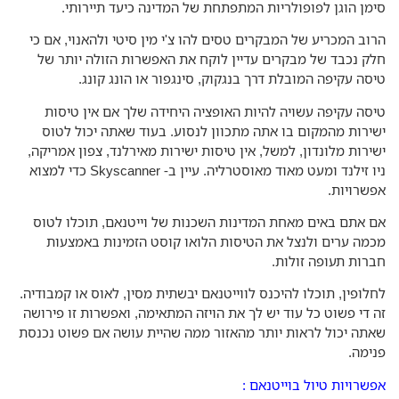
מן הוגן לפופולריות המתפתחת של המדינה כיעד תיירותי.
וב המכריע של המבקרים טסים להו צ'י מין סיטי ולהאנוי, אם כי
ק נכבד של מבקרים עדיין לוקח את האפשרות הזולה יותר של
סה עקיפה המובלת דרך בנגקוק, סינגפור או הונג קונג.
סה עקיפה עשויה להיות האופציה היחידה שלך אם אין טיסות
ירות מהמקום בו אתה מתכוון לנסוע. בעוד שאתה יכול לטוס
ירות מלונדון, למשל, אין טיסות ישירות מאירלנד, צפון אמריקה,
ניו זילנד ומעט מאוד מאוסטרליה. עיין ב- Skyscanner כדי למצוא
שרויות.
 אתם באים מאחת המדינות השכנות של וייטנאם, תוכלו לטוס
מה ערים ולנצל את הטיסות הלואו קוסט הזמינות באמצעות
רות תעופה זולות.
לופין, תוכלו להיכנס לווייטנאם יבשתית מסין, לאוס או קמבודיה.
 די פשוט כל עוד יש לך את הויזה המתאימה, ואפשרות זו פירושה
תה יכול לראות יותר מהאזור ממה שהיית עושה אם פשוט נכנסת
ימה.
שרויות טיול בוייטנאם :