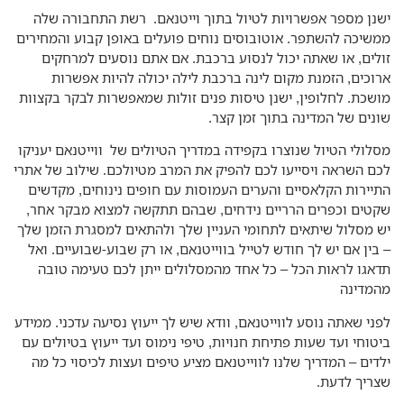
נן מספר אפשרויות לטיול בתוך וייטנאם. רשת התחבורה שלה
שיכה להשתפר. אוטובוסים נוחים פועלים באופן קבוע והמחירים
לים, או שאתה יכול לנסוע ברכבת. אם אתם נוסעים למרחקים
וכים, הזמנת מקום לינה ברכבת לילה יכולה להיות אפשרות
שכת. לחלופין, ישנן טיסות פנים זולות שמאפשרות לבקר בקצוות
נים של המדינה בתוך זמן קצר.
לולי הטיול שנוצרו בקפידה במדריך הטיולים של ווייטנאם יעניקו
ם השראה ויסייעו לכם להפיק את המרב מטיולכם. שילוב של אתרי
יירות הקלאסיים והערים העמוסות עם חופים נינוחים, מקדשים
טים וכפרים הרריים נידחים, שבהם תתקשה למצוא מבקר אחר,
 מסלול שיתאים לתחומי העניין שלך ולהתאים למסגרת הזמן שלך
בין אם יש לך חודש לטייל בווייטנאם, או רק שבוע-שבועיים. ואל
אגו לראות הכל – כל אחד מהמסלולים ייתן לכם טעימה טובה
מדינה
ני שאתה נוסע לווייטנאם, וודא שיש לך ייעוץ נסיעה עדכני. ממידע
טוחי ועד שעות פתיחת חנויות, טיפי נימוס ועד ייעוץ בטיולים עם
דים – המדריך שלנו לווייטנאם מציע טיפים ועצות לכיסוי כל מה
ריך לדעת.