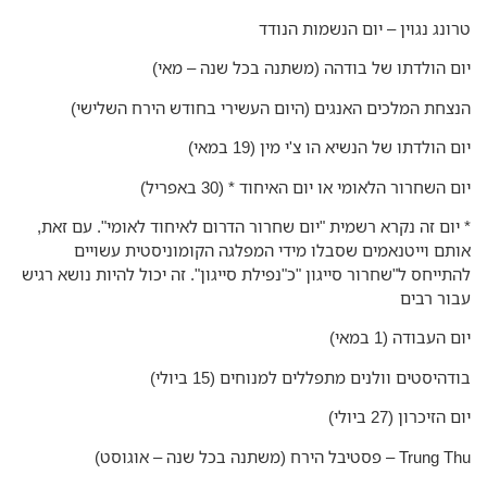
ונג נגוין – יום הנשמות הנודד
ם הולדתו של בודהה (משתנה בכל שנה – מאי)
צחת המלכים האנגים (היום העשירי בחודש הירח השלישי)
ם הולדתו של הנשיא הו צ'י מין (19 במאי)
ם השחרור הלאומי או יום האיחוד * (30 באפריל)
יום זה נקרא רשמית "יום שחרור הדרום לאיחוד לאומי". עם זאת,
תם וייטנאמים שסבלו מידי המפלגה הקומוניסטית עשויים
תייחס ל"שחרור סייגון "כ"נפילת סייגון". זה יכול להיות נושא רגיש
ור רבים
 העבודה (1 במאי)
דהיסטים וולנים מתפללים למנוחים (15 ביולי)
 הזיכרון (27 ביולי)
T – פסטיבל הירח (משתנה בכל שנה – אוגוסט)