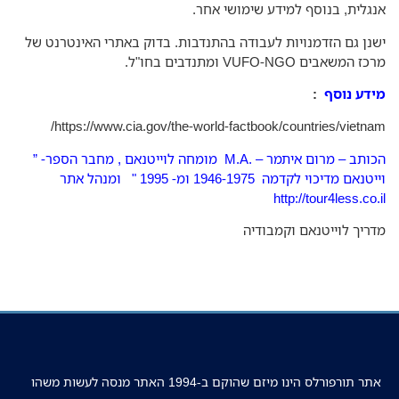
גלית, בנוסף למידע שימושי אחר.
נן גם הזדמנויות לעבודה בהתנדבות. בדוק באתרי האינטרנט של
 המשאבים VUFO-NGO ומתנדבים בחו"ל.
דע נוסף
:
https://www.cia.gov/the-world-factbook/countries/vietna
הכותב – מרום איתמר – .M.A מומחה לוייטנאם , מחבר הספר- ”
נאם מדיכוי לקדמה 1946-1975 ומ- 1995 " ומנהל אתר
http://tour4less.co.
ריך לוייטנאם וקמבודיה
אתר תורפורלס הינו מיזם שהוקם ב-1994 האתר מנסה לעשות משהו