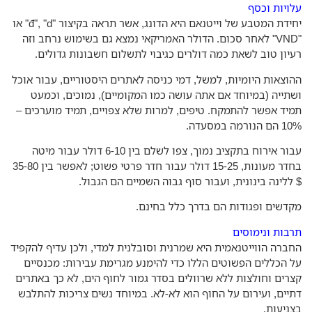
ויות וכסף
יחידת המטבע של וייטנאם היא הדונג, אשר תראה בקיצור "đ", "d" או
"VND" לאחר סכום. הדולר האמריקאי נמצא גם בשימוש נרחב וזה
יון טוב לשאת כמה דולרים כגיבוי לתשלום חשבונות גדולים.
וצאות היומיות, למשל, דמי כניסה לאתרים היסטוריים, עבור אוכל
תייה (במיוחד אם אתה עושה כמו המקומיים), נמוכים, וכמעט
יד אפשר להתמקח. טיפים, למרות שלא צפויים, תמיד מוערכים –
נורמה במסעדה.
עבור אירוח בתקציב נמוך, צפו לשלם בין 6-10 דולר עבור מיטה
בחדר מעונות, 15-25 דולר עבור חדר פרטי פשוט; לאפשר בין 35-80
ללינה בינונית, ועבור סוף גבוה השמיים הם הגבול.
דשים ופגודות הם בדרך כלל בחינם.
בות ונימוסים
ברה הווייטנאמית היא שמרנית וסובלנית למדי, ולכן עדיף להקפיד
 הכללים הפשוטים הללו כדי להימנע מגרימת עבירות: מכנסיים
רים וחולצות ללא שרוולים בסדר גמור לחוף הים, לא כך באתרים
יים, ועירום על החוף הוא לא-לא. במיוחד נשים צריכות להתלבש
ניעות.