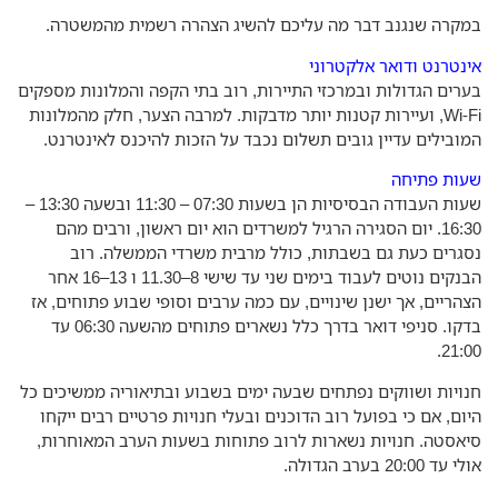
קרה שנגנב דבר מה עליכם להשיג הצהרה רשמית מהמשטרה.
נטרנט ודואר אלקטרוני
רים הגדולות ובמרכזי התיירות, רוב בתי הקפה והמלונות מספקים
Wi-Fi, ועיירות קטנות יותר מדבקות. למרבה הצער, חלק מהמלונות
ובילים עדיין גובים תשלום נכבד על הזכות להיכנס לאינטרנט.
ות פתיחה
שעות העבודה הבסיסיות הן בשעות 07:30 – 11:30 ובשעה 13:30 –
16:30. יום הסגירה הרגיל למשרדים הוא יום ראשון, ורבים מהם
גרים כעת גם בשבתות, כולל מרבית משרדי הממשלה. רוב
הבנקים נוטים לעבוד בימים שני עד שישי 8–11.30 ו 13–16 אחר
הריים, אך ישנן שינויים, עם כמה ערבים וסופי שבוע פתוחים, אז
בדקו. סניפי דואר בדרך כלל נשארים פתוחים מהשעה 06:30 עד
21:0
ויות ושווקים נפתחים שבעה ימים בשבוע ובתיאוריה ממשיכים כל
ום, אם כי בפועל רוב הדוכנים ובעלי חנויות פרטיים רבים ייקחו
אסטה. חנויות נשארות לרוב פתוחות בשעות הערב המאוחרות,
ד 20:00 בערב הגדולה.