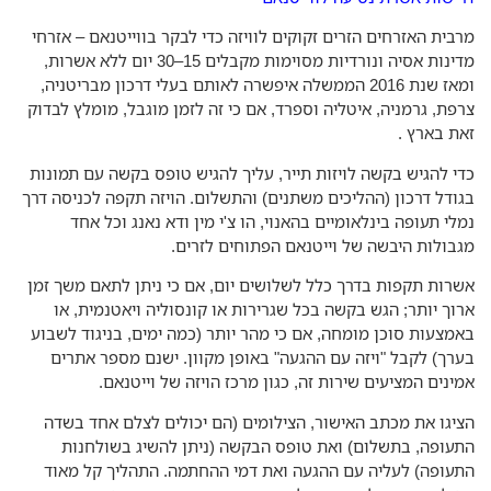
בית האזרחים הזרים זקוקים לוויזה כדי לבקר בווייטנאם – אזרחי
מדינות אסיה ונורדיות מסוימות מקבלים 15–30 יום ללא אשרות,
ומאז שנת 2016 הממשלה איפשרה לאותם בעלי דרכון מבריטניה,
פת, גרמניה, איטליה וספרד, אם כי זה לזמן מוגבל, מומלץ לבדוק
ת בארץ .
י להגיש בקשה לויזות תייר, עליך להגיש טופס בקשה עם תמונות
ודל דרכון (ההליכים משתנים) והתשלום. הויזה תקפה לכניסה דרך
לי תעופה בינלאומיים בהאנוי, הו צ'י מין ודא נאנג וכל אחד
בולות היבשה של וייטנאם הפתוחים לזרים.
רות תקפות בדרך כלל לשלושים יום, אם כי ניתן לתאם משך זמן
וך יותר; הגש בקשה בכל שגרירות או קונסוליה ויאטנמית, או
מצעות סוכן מומחה, אם כי מהר יותר (כמה ימים, בניגוד לשבוע
רך) לקבל "ויזה עם ההגעה" באופן מקוון. ישנם מספר אתרים
ינים המציעים שירות זה, כגון מרכז הויזה של וייטנאם.
יגו את מכתב האישור, הצילומים (הם יכולים לצלם אחד בשדה
עופה, בתשלום) ואת טופס הבקשה (ניתן להשיג בשולחנות
עופה) לעליה עם ההגעה ואת דמי ההחתמה. התהליך קל מאוד