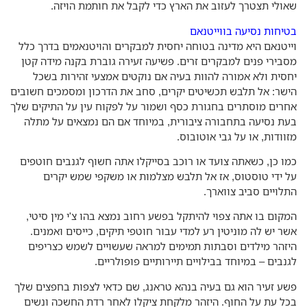
ולי תצטרך לעזוב את הארץ כדי לקבל את חותמת הויזה.
יחות נסיעה בווייטנאם
יטנאם היא מדינה בטוחה יחסית למבקרים והויטנאמים בדרך כלל
בירי פנים למבקרים זרים. פשיעה זעירה גוברת בקנה מידה קטן
סית ולא אמורה להוות בעיה אם נוקטים אמצעי זהירות בשכל
שר: אל תלבש תכשיטים יקרים, סחב את הדרכון ומסמכים חשובים
רים מוסתרים בחגורת כסף ושמור על לפקוח עין על התיקים שלך
ת נסיעה בתחבורה ציבורית, במיוחד אם הם נמצאים על מתלה
וודות, או על גבי אוטובוס.
ו כן, כשאתה צועד או רוכב בסייקלו אתה חשוף לגנבים חוטפים
 ידי טוסטוס, אז אל תלבש מצלמות או משקפי שמש יקרים
לויים סביב צווארך.
קום בו אתה צפוי להיתקל בפשע רחוב נמצא בהו צ'י מין סיטי,
ר יש לה מוניטין רע למדי עבור חוטפי תיקים, כייסים ואמנים.
זהר מילדים וסבתות תמימים למראה שעשויים לשמש כצריפים
נבים – במיוחד בבילויים תיירותיים פופולריים.
ע זעיר הוא גם בעיה בנהא טראנג, שם כדאי לצפות בחפצים שלך
ל עת על החוף. היזהר מלקחת ציקלו לאחר רדת החשכה ונשים