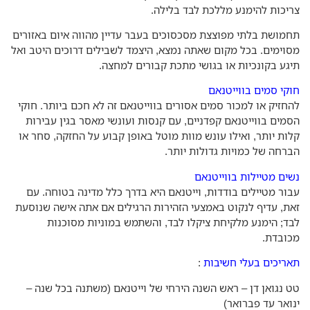
יכות להימנע מללכת לבד בלילה.
מושת בלתי מפוצצת מסכסוכים בעבר עדיין מהווה איום באזורים
וימים. בכל מקום שאתה נמצא, היצמד לשבילים דרוכים היטב ואל
גע בקונכיות או בגושי מתכת קבורים למחצה.
קי סמים בווייטנאם
חזיק או למכור סמים אסורים בווייטנאם זה לא חכם ביותר. חוקי
מים בווייטנאם קפדניים, עם קנסות ועונשי מאסר בגין עבירות
ות יותר, ואילו עונש מוות מוטל באופן קבוע על החזקה, סחר או
רחה של כמויות גדולות יותר.
ים מטיילות בווייטנאם
ור מטיילים בודדות, וייטנאם היא בדרך כלל מדינה בטוחה. עם
ת, עדיף לנקוט באמצעי הזהירות הרגילים אם אתה אישה שנוסעת
ד; הימנע מלקיחת ציקלו לבד, והשתמש במוניות מסוכנות
ובדת.
ריכים בעלי חשיבות
:
 נגואן דן – ראש השנה הירחי של וייטנאם (משתנה בכל שנה –
ואר עד פברואר)