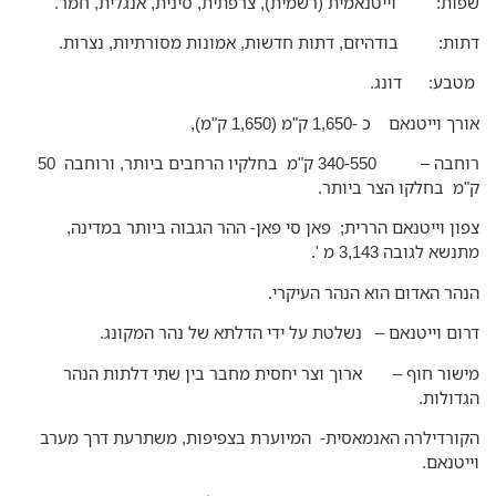
ות: וייטנאמית (רשמית), צרפתית, סינית, אנגלית, חמר.
ות: בודהיזם, דתות חדשות, אמונות מסורתיות, נצרות.
בע: דונג.
 וייטנאם כ -1,650 ק"מ (1,650 ק"מ),
רוחבה – 340-550 ק"מ בחלקיו הרחבים ביותר, ורוחבה 50
מ בחלקו הצר ביותר.
ון וייטנאם הררית; פאן סי פאן- ההר הגבוה ביותר במדינה,
שא לגובה 3,143 מ '.
הר האדום הוא הנהר העיקרי.
ום וייטנאם – נשלטת על ידי הדלתא של נהר המקונג.
שור חוף – ארוך וצר יחסית מחבר בין שתי דלתות הנהר
דולות.
ורדילרה האנמאסית- המיוערת בצפיפות, משתרעת דרך מערב
יטנאם.