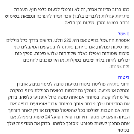
ו ברוב מדינות אסיה, זה לא נורמלי לכעוס כלפי חוץ. העברת
גריות עגולות (לגברים בלבד) זוכה תמיד להערכה ונמצאת בשימוש
חב במשא ומתן, מיקוח וכן הלאה.
ְׁמַל
אספקת החשמל בווייטנאם היא 220 וולט. תקעים בדרך כלל כוללים
י סיכות עגולות, אם כי יתכן שתיתקלו בשקעים המקבלים שני
כות שטוחות ואפילו כאלה שלוקחות שלוש סיכות. ספקי כוח
ולים להיות בלתי יציבים במקלות, אז היו מוכנים לחתכים
חשפנות.
טוח
וני שתהיה פוליסת ביטוח נסיעות טובה לכיסוי גניבה, אובדן
חלה או פציעה. מומלץ גם לכסות רפואית הכוללת פינוי במקרה
 מחלה קשה, במיוחד אם אתה עושה טיול אופנועי כלשהו. בדוק
 המדיניות שלך מכסה אותך במיוחד עבור אופנועים בווייטנאם
דא אם הטבות ישולמו ככל שהטיפול מתקדם או רק לאחר חזרתך
הביתה והאם יש מספר חירום רפואי הפועל 24 שעות ביממה). אם
ה מתכנן לעשות ספורט 'מסוכן' כלשהו, ​​בדוק את המדיניות שלך
יסוי.