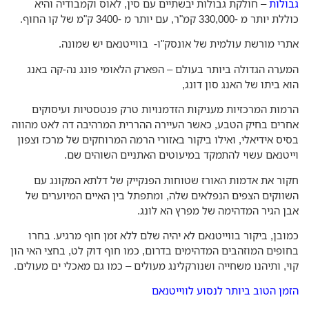
ולות
– חולקת גבולות יבשתיים עם סין, לאוס וקמבודיה והיא
ותר מ -330,000 קמ"ר, עם יותר מ -3400 ק"מ של קו החוף.
רי מורשת עולמית של אונסק"ו- בווייטנאם יש שמונה.
ערה הגדולה ביותר בעולם – הפארק הלאומי פונג נה-קה באנג
א ביתו של האנג סון דונג,
מות המרכזיות מעניקות הזדמנויות טרק פנטסטיות ועיסוקים
רים בחיק הטבע, כאשר העיירה ההררית המרהיבה דה לאט מהווה
יס אידיאלי, ואילו ביקור באזורי הרמה המרוחקים של מרכז וצפון
יטנאם עשוי להתמקד במיעוטים האתניים השוהים שם.
ור את אדמות האורז שטוחות הפנקייק של דלתא המקונג עם
ווקים הצפים הנפלאים שלה, ומתפתל בין האיים המיוערים של
ן הגיר המדהימה של מפרץ הא לונג.
ובן, ביקור בווייטנאם לא יהיה שלם ללא זמן חוף מרגיע. בחרו
ופים המוזהבים המדהימים בדרום, כמו חוף דוק לט, בחצי האי הון
י, ותיהנו משחייה ושנורקלינג מעולים – כמו גם מאכלי ים מעולים.
מן הטוב ביותר לנסוע לווייטנאם