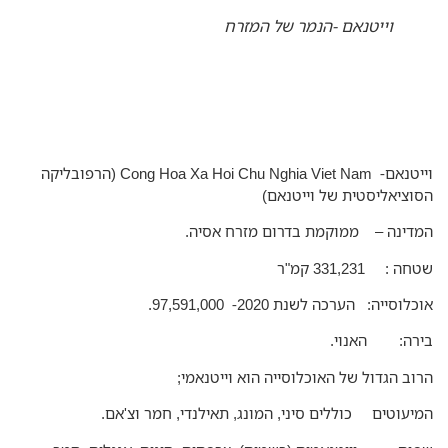
וייטנאם -הנמר של המזרח
וייטנאם- Cong Hoa Xa Hoi Chu Nghia Viet Nam (הרפובליקה
וציאליסטית של וייטנאם)
דינה – ממוקמת בדרום מזרח אסיה.
ה : 331,231 קמ"ר
לוסייה: הערכה לשנת 2020- 97,591,000.
רה: האנוי.
וב הגדול של האוכלוסייה הוא וייטנאמי;
יעוטים כוללים סיני, המונג, תאילנדי, חמר וצ'אם.