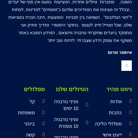
שונה, מחברות טיולים אחרות, המציעות כמעט אין סוף של יעדים
 ובכלל זה מציגות את המדריכים שלהם כ"מומחים" למדינות, לפחות
"חצי הגולובוס" . השוואה בין תכניות המוצעות ,הינה הכרח במציאות
לנו, שכל מטייל חייב לעצמו . כחוקר היסטורי מדריך וותיק אני
תמקד ביעדים שחקרתי נורבגיה וויטנאם , המידע המובא באתר
שקף את עומק הידע שצברתי. להיות טוב יותר
יתמר מרום
יווט מהיר
הטיולים שלנו
מסלולים
אודות
פניני נורבגיה
קל
10 ימים
כתבות
משפחות
פניני נורבגיה
מסלולי הליכה
בינוני
10 מסורת
ייעוץ אישי
קשה
פניני נורבגיה