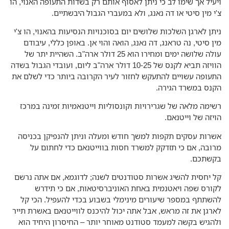
עיל אך שימו לב כי ניתן לאסוף אותם רק בשדות התעופה האנוי, הו
י מין סיטי או דה נאנג, ולא במעברי הגבול היבשתיים.
תן לארגן השלכות שלושים יום בסוכנויות הנסיעות בהאנוי, הו צ'י
ן סיטי, נה טראנג, דה נאנג, הואה והוי אן. באופן כללי, עיבודם
עולה שלושה ימים ומחירו הוא 25 דולר ארה"ב. השהיית יתר של
הוויזה תביא לקנס של 10-25 דולר ארה"ב ליום, ועובדי הגבול בשדה
עופה עשויים להתעקש לחזור לעיר הקרובה ביותר כדי לשלם את
נס במשרד הגירה.
ימה מלאה של שגרירויות וקונסוליות וייטנאמיות זמינה במרכז
יזה של וייטנאם.
רות עסקים תקפות למשך חודש ומעלה וניתן להנפיקן בכניסה
ובה, אם כי תזדקק למשרד חסות בווייטנאם כדי לחתום על
שתכם.
 יחסית להשיג אשרות סטודנטים לשנה; לדוגמא, אם אתה נרשם
ורס שפה ויאטנמית באחת האוניברסיטאות, אם כי תידרש
שתתף במספר שיעורים מינימלי בשבוע בכדי להעפיל. הכי קל
רגן את זה מראש, אבל אתה יכול להיכנס לווייטנאם באשרת תייר
הגיש בקשה למעמד סטודנט מאוחר יותר – החיסרון היחיד הוא