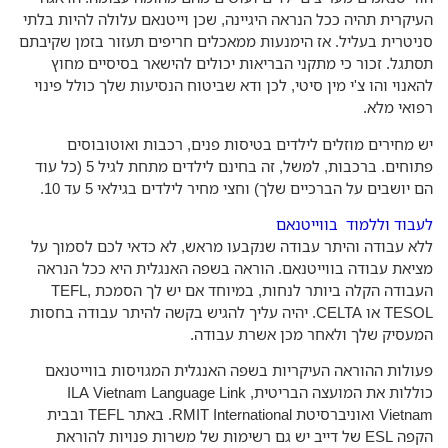
יקרית תהיה ככל הנראה היגיינה, שכן וייטנאם עלולה להיות בלתי
יטרית בעליל. אז הימנעות ממאכלים חריפים תעזור בזמן שקיבתם
תגל. זכור כי מתקני הבריאות יכולים להישאר בסיסיים מחוץ
אנוי והו צ'י מין סיטי, לכן ודא שביטוח הנסיעות שלך כולל פינוי
ואי מלא.
 מחירים מוזלים לילדים בטיסות פנים, רכבות ואוטובוסים
פתוחים. ברכבות, למשל, זה בחינם לילדים מתחת לגיל 5 (כל עוד
 יושבים על הברכיים שלך) וחצי מחיר לילדים בגילאי 5 עד 10.
בוד וללמוד בווייטנאם
א עבודה והיתר עבודה שנקבעו מראש, לא כדאי לכם לסמוך על
יאת עבודה בווייטנאם. הוראה בשפה האנגלית היא ככל הנראה
העבודה הקלה ביותר לנחות, במיוחד אם יש לך הסמכת TEFL,
TESOL או CELTA. יהיה עליך להגיש בקשה להיתר עבודה בחסות
עסיק שלך ולאחר מכן אשרת עבודה.
ולות ההוראה העיקריות בשפה האנגלית המגויסות בווייטנאם
כוללות את המועצה הבריטית, ILA Vietnam Language Link
Vietnam ואוניברסיטת RMIT International. באתר TEFL ובבית
הקפה ESL של דייב יש גם רשימות של משרות פנויות להוראת