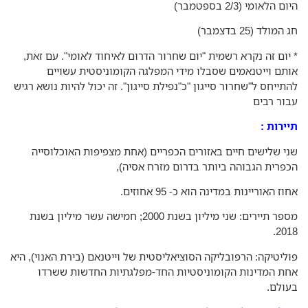
ם הלאומי (2/3 בספטמבר)
המולד (25 בדצמבר)
יום זה נקרא רשמית "יום שחרור הדרום לאיחוד לאומי". עם זאת,
תם וייטנאמים שסבלו מידי המפלגה הקומוניסטית עשויים
תייחס ל"שחרור סייגון "כ"נפילת סייגון". זה יכול להיות נושא רגיש
ור רבים
ירות :
י שלישים חיים באזורים הכפריים (אחת מצפיפות האוכלוסייה
פרית הגבוהה ביותר בדרום מזרח אסיה),
ז האוריינות במדינה הוא כ- 95 אחוזים.
מספר תיירים: שני מיליון בשנת 2000; חמישה עשר מיליון בשנת
201
ליטיקה: הרפובליקה הסוציאליסטית של וייטנאם (בירת האנוי), היא
ת המדינות הקומוניסטיות החד-מפלגתיות החדשות ששרדו
ולם.