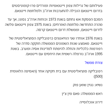
ילותם של גרילות צפון וייטנאמיות ומורדים פרו-קומוניסטים
רום וייטנאם הובילה להתערבות ארה"ב ולמלחמת וייטנאם.
הסכם הפסקת אש נחתם בשנת 1973 וכוחות ארה"ב נסוגו, אך עד
מהרה התחדשה מלחמת האזרחים; בשנת 1975 צפון וייטנאם פלשה
רום וייטנאם, וממשלת דרום וייטנאם קרסה.
בשנת 1976 אוחדו שני הוויאטנים כרפובליקה הסוציאליסטית של
יטנאם. מאמצע שנות השמונים הממשלה חוקקה סדרה של
ורמות כלכליות והחלה להיפתח למדינות אסיה ומערב. בשנת
לה רשמית את היחסים עם וייטנאם.
רת ממשל
ובליקה סוציאליסטית עם בית חקיקה אחד (האסיפה הלאומית
יא: נגוין שואן פוק
ש הממשלה: פאם מין צ'ין
רוג אוכלוסייה