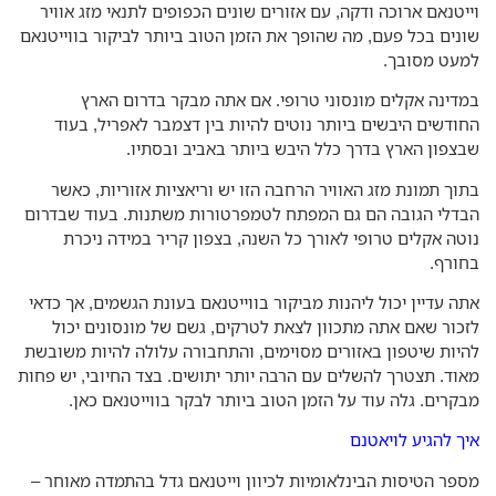
יטנאם ארוכה ודקה, עם אזורים שונים הכפופים לתנאי מזג אוויר
נים בכל פעם, מה שהופך את הזמן הטוב ביותר לביקור בווייטנאם
עט מסובך.
דינה אקלים מונסוני טרופי. אם אתה מבקר בדרום הארץ
ודשים היבשים ביותר נוטים להיות בין דצמבר לאפריל, בעוד
צפון הארץ בדרך כלל היבש ביותר באביב ובסתיו.
וך תמונת מזג האוויר הרחבה הזו יש וריאציות אזוריות, כאשר
דלי הגובה הם גם המפתח לטמפרטורות משתנות. בעוד שבדרום
טה אקלים טרופי לאורך כל השנה, בצפון קריר במידה ניכרת
ורף.
ה עדיין יכול ליהנות מביקור בווייטנאם בעונת הגשמים, אך כדאי
כור שאם אתה מתכוון לצאת לטרקים, גשם של מונסונים יכול
יות שיטפון באזורים מסוימים, והתחבורה עלולה להיות משובשת
וד. תצטרך להשלים עם הרבה יותר יתושים. בצד החיובי, יש פחות
קרים. גלה עוד על הזמן הטוב ביותר לבקר בווייטנאם כאן.
ך להגיע לויאטנם
פר הטיסות הבינלאומיות לכיוון וייטנאם גדל בהתמדה מאוחר –