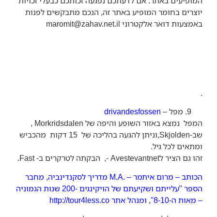
המופיעים באתר. אם לדעתכם נפגעה זכותכם כבעלי זכויות
יוצרים בחומר המופיע באתר זה, הנכם מתבקשים לפנות
באמצעות דואר אלקטרוני
maromit@zahav.net.il
.
מפל –
drivandesfossen
המפל נמצא באזור השופע והיפה של Morkridsdalen ,
שב-Skjolden,וניתן להגעה בהליכה של 15 דקות מהכביש
ומתאים לכל גיל.
זהו גם הציר לAvestevantnet -, הבקתה לטרקרים ב- Fast.
הכותב – מרום איתמר – .M.A מדריך לסקנדינביה, מחבר
הספר "עלייתם ושקיעתם של הויקינגים -200 שנות הגמוניה
– מאות ה-8-10", ומנהל אתר http://tour4less.co