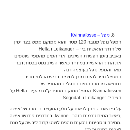
מפל – Kvinnafosse
המפל נופל מגובה 120 מטר והוא ממוקם ממש בצד ימין
של הדרך הראשית בין – Leikanger ו Hella
באביב בזמן הפשרת השלגים, אדי המים מהמפל שוטפים
את הדרך הראשית במיוחד כאשר השלג נמס בכמות רבה
מאד והמפל נופל בעוצמה רבה .
המטייל חייב להיות מוכן לחציית כביש הבלתי חדיר
כתוצאה מכמות המים הנופלים מהמפל של
Kvinnafossen. המפל ממוקם מספר ק"מ מהעיר Hella על
הציר ל- Leikanger ו- Sogndal.
על פי האגדה ניתן לראות על סלע המעוצב בדמות של אישה
,כאשר המים זורמים בנהר- kvinne- בנורבגית פירושו אישה
.מסיבה זו ספינות נוסעים נוהגים לשוט קרוב ליבשה על מנת
לצפות בתופעה הזו.