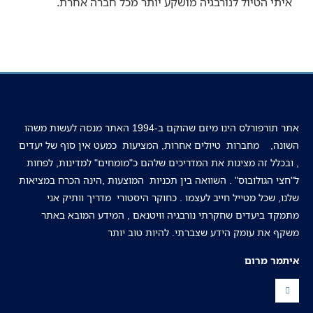
איתי הטיול לנורבגיה מושקע יותר מכל חברה אחרת.
אתר תורפורלס הינו מיזם שהוקם ב-1994 האתר מנסה לעשות משהו
השונה, מחברות טיולים אחרות, המציעות כמעט אין סוף של יעדים
, ובכלל זה מציגות את המדריכים שלהם כ"מומחים" למדינות, לפחות
ל"חצי הגולובוס" . השוואה בין תכניות המוצעות ,הינה הכרח במציאות
שלנו, שכל מטייל חייב לעצמו . כחוקר היסטורי מדריך וותיק אני
מתמקד ביעדים שחקרתי נורבגיה וויטנאם , המידע המובא באתר
משקף את עומק הידע שצברתי. להיות טוב יותר
איתמר מרום