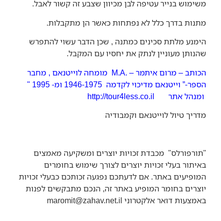
משימוש בנייר עטיפה לבן מכיוון שצבע זה קשור לאבל.
מתנות בדרך כלל לא נפתחות כאשר הן מתקבלות.
הימנע מלתת סכינים כמתנה , שכן הדבר עשוי להתפרש
שהנותן מעוניין לנתק את יחסיו עם המקבל.
הכותב – מרום איתמר – .M.A מומחה לוייטנאם , מחבר
הספר-” וייטנאם מדיכוי לקדמה 1946-1975 ומ- 1995 "
ומנהל אתר
http://tour4less.co.il
מדריך
טיול לוייטנאם וקמבודיה
"
תורפורלס" מכבדת זכויות יוצרים ומשקיעה מאמצים
באיתור בעלי זכויות יוצרים לצורך שימוש בחומרים
המופיעים באתר. אם לדעתכם נפגעה זכותכם כבעלי זכויות
יוצרים בחומר המופיע באתר זה, הנכם מתבקשים לפנות
באמצעות דואר אלקטרוני
maromit@zahav.net.il