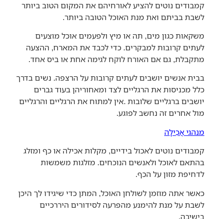
קמבודים נוטים להציע לאורחיהם את המקום הטוב ביותר
לשבת בביתם ואת מנת האוכל הטובה ביותר.
משקאות כגון מים, תה או מיץ ולפעמים אוכל מוצעים
לעתים קרובות למבקרים. כדי לכבד את המארח, ההצעה
מתקבלת, גם אם האורח לוקח לגימה אחת או ביס אחד.
בבית אנשים יושבים לעתים קרובות על הרצפה. נשים בדרך
כלל מכניסות את הרגליים לצד ומאחוריהן בעוד גברים
יושבים ברגליים שלובות .אין למתוח את הרגליים והרגליים
מול אחרים זה נחשב לפוגע.
מנהגי אֲכִילָה
קמבודים נוטים לאכול בידיים, מקלות אכילה או כף ומזלג
בהתאם לאוכל ולאנשים הנוכחים. מזלגות משמשות
לדחיפת מזון על הכף.
כאשר אתה מוזמן לשולחן האוכל, המתן כדי שיגידו לך היכן
לשבת על מנת להימנע מהפרעה לסידורים היררכיים
בישיבה.