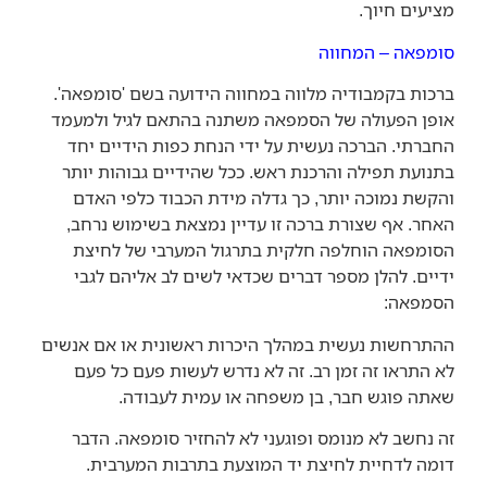
מציעים חיוך.
סומפאה – המחווה
ברכות בקמבודיה מלווה במחווה הידועה בשם 'סומפאה'.
אופן הפעולה של הסמפאה משתנה בהתאם לגיל ולמעמד
החברתי. הברכה נעשית על ידי הנחת כפות הידיים יחד
בתנועת תפילה והרכנת ראש. ככל שהידיים גבוהות יותר
והקשת נמוכה יותר, כך גדלה מידת הכבוד כלפי האדם
האחר. אף שצורת ברכה זו עדיין נמצאת בשימוש נרחב,
הסומפאה הוחלפה חלקית בתרגול המערבי של לחיצת
ידיים. להלן מספר דברים שכדאי לשים לב אליהם לגבי
הסמפאה:
ההתרחשות נעשית במהלך היכרות ראשונית או אם אנשים
לא התראו זה זמן רב. זה לא נדרש לעשות פעם כל פעם
שאתה פוגש חבר, בן משפחה או עמית לעבודה.
זה נחשב לא מנומס ופוגעני לא להחזיר סומפאה. הדבר
דומה לדחיית לחיצת יד המוצעת בתרבות המערבית.