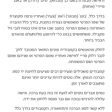
ולאישה מבוגרת בשם 'כן' (סבתא), 'מינג' (דודה) או 'באנג
סיירי' (אחות).
בדרך כלל, 'בונג' (מבוגר) ו'אונ '(צעיר) ואחריו גרסה מקוצרת
של שמו הפרטי משמשים כצורת כתובת, בדרך כלל ההברה
האחרונה בשמם הפרטי. במצב שבו אדם אינו בטוח לגבי גיל
מקבילו, משתמשים בבונג כדי להימנע מלהתעלם מהאדם
הבכיר ביותר.
לחלק מהאנשים בקמבודיה פונים התואר המכובד 'לוק'
לגבר ו'לוק סריי 'לאישה ואחריו שמם הפרטי או שניהם שמם
הפרטי ושם המשפחה.
קמבודים משכילים וצעירים רבים מציעים לחיצת יד כסוג
הברכה הנפוץ. אלה נוטים להיות עדינים יותר ואינם
מתעכבים לאורך זמן.
נשים וגברים נוטים לא לגעת זה בזה בעת ברכה. אישה
עלולה להרגיש נבוכה אם גבר מנסה ללחוץ את ידה.
ללא קשר לסוג הברכה והתפאורה, הקמבודים בדרך כלל