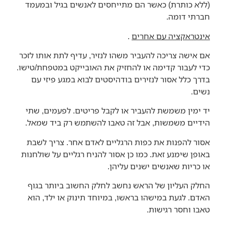
(ללא כותרת) כאשר הם מתייחסים לאנשים בגיל ובמעמד
חברתי דומה.
אינטראקציה עם אחרים
.
אם אישה צריכה להעביר משהו לנזיר, עדיף לתת אותו לזכר
כדי לעבור קדימה או להחזיק את האובייקט במטפחת/טישו.
בדרך כלל אסור לנזירים בודהיסטים לבוא במגע פיזי עם
נשים.
יד ימין משמשת להעביר או לקבל פריטים. לפעמים, שתי
הידיים משמשות, אבל זה טאבו להשתמש רק ביד שמאל.
אסור להפנות את כפות הרגליים לאדם אחר. צריך לשבת
באופן שימנע זאת. כמו כן אסור להניח רגליים על שולחנות
או כריות שאנשים ישנים עליהן.
החלק העליון של הראש נחשב לחלק החשוב ביותר בגוף
האדם. לגעת במישהו בראשו, במיוחד תינוק או ילד, הוא
טאבו וחסר רגישות.