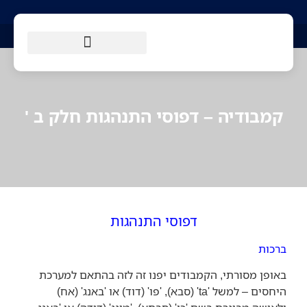
הטיולים שלנו
עמוד הבית
מסלולי הליכה
מידע למטייל
קמבודיה – דפוסי התנהגות חלק ב '
דפוסי התנהגות
ברכות
באופן מסורתי, הקמבודים יפנו זה לזה בהתאם למערכת
היחסים – למשל 'ta' (סבא), 'פו' (דוד) או 'באנג' (אח)