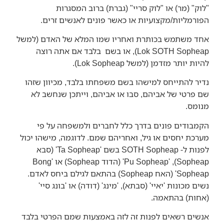
"לוק" (מר) או "לוק סריי" (גברת) ברוב המסגרות
הפורמליות/מקצועיות או כאשר פונים לאנשים זרים.
אחד משתמש בכותרת ואחריו שמו המלא של האדם (למשל
Lok SOTH Sopheap), או בשם בלבד אם אתה רוצה
להיות יותר מזדמן (למשל Lok Sopheap).
נדיר להתייחס למישהו בשם משפחתו בלבד, מכיוון שזהו
שם פרטי של אביהם, סבו או אביהם, וייתכן שנחשב לא
מנומס.
הקמבודים פונים בדרך כלל לחברים ולמשפחה על פי
מערכת יחסים או גיל, ואחריהם שמם. לדוגמה, מישהו יכול
לפנות ל- SOTH Sopheap בשם 'Ta Sopheap' (סבא
Sopheap), 'Pu Sopheap' (הדוד Sopheap) או 'Bong
Sopheap' (האח Sopheap) בהתאם לגילם ביחס לאדם.
נשים מכונות 'יאיי' (סבתא), 'מינג' (דודה) או 'בונג סיי'
(אחות) בהתאמה.
אנשים רשאים לפנות זה לזה באמצעות שמם הפרטי בלבד