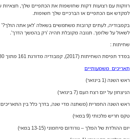
רווקות עם רצועות דקות שחושפות את הכתפיים שלך, חצאיות ש
למקדש אם הכתפיים או הברכיים שלך חשופות.
בקמבודיה, לעתים קרובות משתמשים בשאלה 'לאן אתה הולך?' בא
לשאול על שלומך. תגובה מקובלת תהיה 'רק בהמשך הדרך'.
שחיתות :
במדד תפיסת השחיתות (2017), קמבודיה מדורגת 161 מתוך 180 מדינות, וקיבלה ציון 21 (בסולם של 0 עד 100). ציון זה מצביע על כך שהמגזר הציבורי במדינה מושחת במקצת.
תאריכים משמעותיים
ראש השנה (1 בינואר)
הניצחון על יום רצח העם (7 בינואר)
ראש השנה החמרית (משתנה מדי שנה, בדרך כלל בין התאריכים 13-15 באפריל)
טקס חריש מלכותי (9 במאי)
יום ההולדת של המלך – נורודום סיחמוני (13-15 במאי)