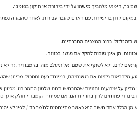
 כך, הימנע מלהביך מישהו על ידי ביקורת או תיקון בפומבי.
מקום לדון בו ישירות עם האדם שעבר עבירות. לאחר שהבעיה נפתרה,
ש בזה זלזול ברוב המצבים החברתיים.
ונות, הן אינן טובות להקל אם נעשו בכוונה.
ראים להם, ולא לשתף את שמם. אל תיעלב מזה. בקמבודיה, זה לא נח
ע מלהראות גלויות את רגשותיהם, במיוחד כעס ותסכול, מכיוון שהוא
דיון על אירועים וחוויות שהתרחשו תחת שלטון החמר רוז 'מכיוון ש
ים די פתוחים לדון בחוויותיהם. אם עמיתך הקמבודי חולק אתך סיפ
 מן הכלל אחד חשוב הוא כאשר מתייחסים לח'מר רוז ', לפיו לא יהיה נ