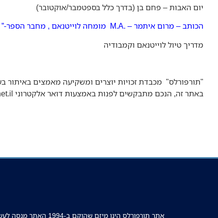
יום האבות – פחם בן (בדרך כלל בספטמבר/אוקטובר)
הכותב – מרום איתמר – .M.A מומחה לוייטנאם , מחבר הספר-” וייטנאם מדיכוי לקדמה 1946-1975 ומ- 1995 " ומנהל את
מדריך
טיול לוייטנאם וקמבודיה
"
תורפורלס" מכבדת זכויות יוצרים ומשקיעה מאמצים באיתור בעל
באתר זה, הנכם מתבקשים לפנות באמצעות דואר אלקטרוני
t.il
אתר תורפורלס הינו מיזם שהוקם ב-1994 האתר מנ