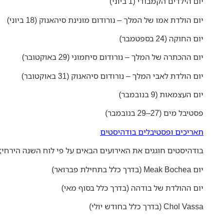
יום הילדים הקמבודי (1 ביוני)
יום הולדת אמו של המלך – נורודום מונינת סיהאנוק (18 ביוני)
יום החוקה (24 בספטמבר)
יום ההכתרה של המלך – נורודום סיחמוני (29 באוקטובר)
יום הולדת לאבי המלך – נורודום סיהאנוק (31 באוקטובר)
יום העצמאות (9 בנובמבר)
פסטיבל מים (27–29 בנובמבר)
תאריכים ופסטיבלים בודהיסטים
בודהיסטים חוגגים את האירועים הבאים על פי לוח השנה הירחי;
יום Meak Bochea (בדרך כלל בתחילת פברואר)
יום ההולדת של בודהה (בדרך כלל בסוף מאי)
Chol Vassa (בדרך כלל בחודש יולי)