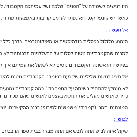
היו רגישים לשמירה על "הפנים" שלכם ושל עמיתכם הקמבודי. לשם
כאשר יש קונפליקט, הוא נפתר לעתים קרובות באמצעות מתווך, ב
אל תעשה :
הימנע מלזלזל בפסלים בודהיסטים או מאיקונוגרפיה. בדרך כלל י
למרות שהקמבודיות נוטות לסלוח על התעללויות תרבותיות לא מכו
בפגישה הראשונה, הקמבודים נוטים לא לשאול את עמיתם איך קו
אל תציג רגשות שליליים של כעס בפומבי. הקמבודים נוטים להימנ
לא מומלץ להתחיל בשיחה על החמר רוז '. כמה קמבודים נמנעים מ
נדיר שאנשים מעלים את הנושא בעצמם לאנשים שהם מכירים, ורב
המונחים 'חמר' ו'קמבודי 'משמשים לסירוגין ברוב ההקשרים. יוצא
לבוש :
שקול איזה לבוש אתה לובש אם אתה מבקר בבית ספר או בבית.