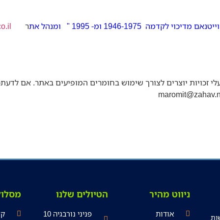
ר
o.il
י זכויות יוצרים לצורך שימוש בחומרים המופיעים באתר. אם לדעתכם
maromit@zahav.ne
ניווט מהיר
הטיולים שלנו
מסלול
אודות
פניני נורבגיה 10
קל
סה לעשות