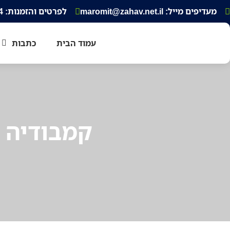
מעדיפים מייל: maromit@zahav.net.il‏
לפרטים והזמנות: 052-3343354
עמוד הבית
כתבות
קמבודיה 