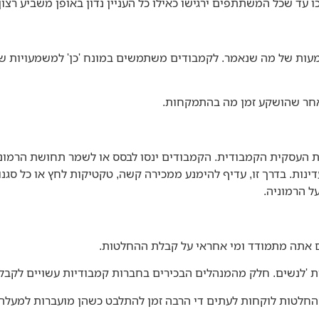
ו עד שכל המשתתפים ירגישו כאילו כל העניין נדון באופן משביע רצון.
ות של מה שנאמר. לקמבודים משתמשים במונח 'כן' למשמעויות שונות
לאחר שהושקע זמן מה בהתמקחות.
ות העסקית הקמבודית. הקמבודים ינסו לבסס או לשמר תחושת הרמונ
נות. בדרך זו, עדיף להימנע ממכירה קשה, טקטיקות לחץ או כל סגנו
ל הרמוניה.
 אתה מתמודד ומי אחראי על קבלת ההחלטות.
רת 'לנשים. חלק מהמנהלים הבכירים בחברות קמבודיות עשויים לקבל 
החלטות לוקחות לעתים די הרבה זמן להתלבט כשהן מועברות למעלה