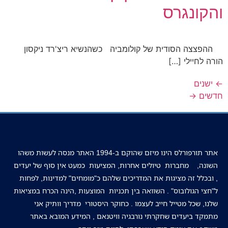
והקונגרס
ההפצצה הסודית של קולומביה כשהנשיא ריצ'רד ניקסון
הורה לחיילי […]
←
ישנים
חדשים
→
אתר תורפורלס הינו מיזם שהוקם ב-1994 האתר מנסה לעשות משהו
השונה, מחברות טיולים אחרות, המציעות כמעט אין סוף של יעדים
, ובכלל זה מציגות את המדריכים שלהם כ"מומחים" למדינות, לפחות
ל"חצי הגולובוס" . השוואה בין תכניות המוצעות ,הינה הכרח במציאות
שלנו, שכל מטייל חייב לעצמו . כחוקר היסטורי מדריך וותיק אני
מתמקד ביעדים שחקרתי נורבגיה וויטנאם , המידע המובא באתר