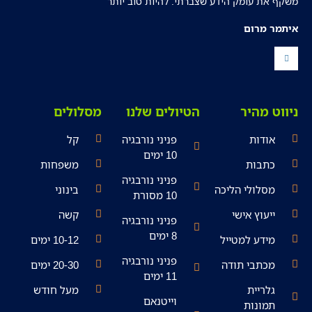
משקף את עומק הידע שצברתי. להיות טוב יותר
איתמר מרום
ניווט מהיר
הטיולים שלנו
מסלולים
אודות
פניני נורבגיה
קל
10 ימים
כתבות
משפחות
פניני נורבגיה
מסלולי הליכה
בינוני
10 מסורת
ייעוץ אישי
קשה
פניני נורבגיה
8 ימים
מידע למטייל
10-12 ימים
פניני נורבגיה
מכתבי תודה
20-30 ימים
11 ימים
גלריית
מעל חודש
וייטנאם
תמונות